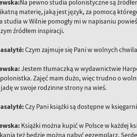
ewska:
Na pewno studia polonistyczne są źródłem
ikatną materię, jaką jest język, za pomocą które
a studia w Wilnie pomogły mi w napisaniu powieśc
zym źródłem inspiracji.
asalytė:
Czym zajmuje się Pani w wolnych chwila
ewska:
Jestem tłumaczką w wydawnictwie Harper
o polonistka. Zajęć mam dużo, więc trudno o wolny
 jadę w swoje rodzinne strony na wieś.
asalytė:
Czy Pani książki są dostępne w księgarn
ewska:
Książki można kupić w Polsce w każdej ksi
kania też będzie można nabyć egzemplarz. Serde