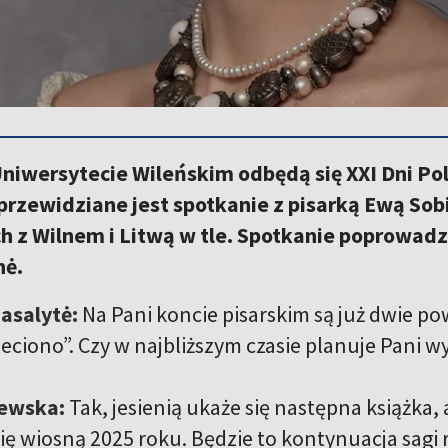
niwersytecie Wileńskim odbędą się XXI Dni Pol
przewidziane jest spotkanie z pisarką Ewą So
h z Wilnem i Litwą w tle. Spotkanie poprowad
nė.
asalytė:
Na Pani koncie pisarskim są już dwie pow
ciono”. Czy w najbliższym czasie planuje Pani wy
ewska:
Tak, jesienią ukaże się następna książka, 
ię wiosną 2025 roku. Będzie to kontynuacja sagi