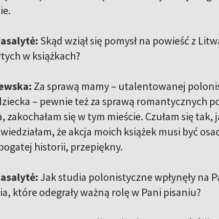
ie.
asalytė:
Skąd wziął się pomysł na powieść z Litw
rtych w książkach?
ewska:
Za sprawą mamy – utalentowanej polonist
 dziecka – pewnie też za sprawą romantycznych p
, zakochałam się w tym mieście. Czułam się tak, 
i wiedziałam, że akcja moich książek musi być os
bogatej historii, przepiękny.
asalytė:
Jak studia polonistyczne wpłynęły na Pa
a, które odegrały ważną rolę w Pani pisaniu?