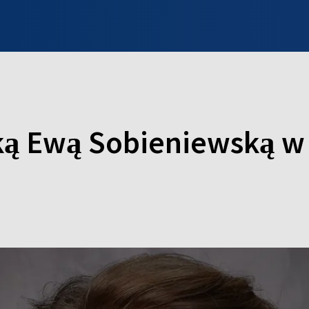
INFO WILNO
WILNO NA DZIEŃ DOBRY
PROGRAMY
ZGŁOŚ
ką Ewą Sobieniewską 