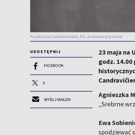
Pisarka Ewa Sobieniewska, fot. archiwum prywatne
23 maja na U
UDOSTĘPNIJ
godz. 14.00 
FACEBOOK
historycznyc
Candravičie
X
Agnieszka M
WYŚLIJ MAILEM
„Srebrne wrze
Ewa Sobieni
spodziewać s