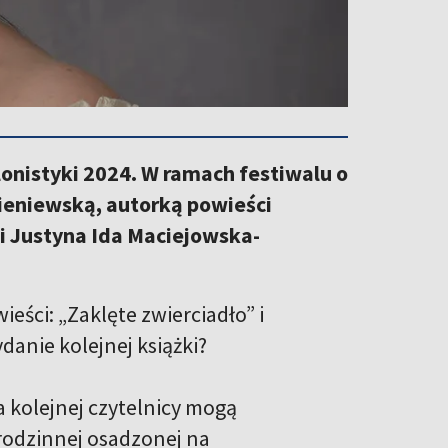
onistyki 2024. W ramach festiwalu o
bieniewską, autorką powieści
zi Justyna Ida Maciejowska-
ieści: „Zaklęte zwierciadło” i
danie kolejnej książki?
a kolejnej czytelnicy mogą
 rodzinnej osadzonej na