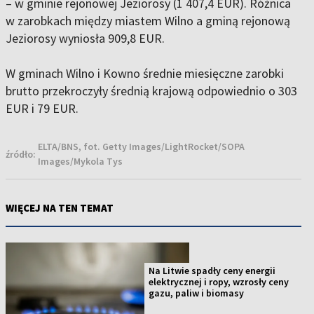
– w gminie rejonowej Jeziorosy (1 407,4 EUR). Różnica
w zarobkach między miastem Wilno a gminą rejonową
Jeziorosy wyniosła 909,8 EUR.
W gminach Wilno i Kowno średnie miesięczne zarobki
brutto przekroczyły średnią krajową odpowiednio o 303
EUR i 79 EUR.
ELTA/BNS, fot. Getty Images/LightRocket/SOPA
źródło:
Images/Mykola Tys
WIĘCEJ NA TEN TEMAT
Na Litwie spadły ceny energii
elektrycznej i ropy, wzrosły ceny
gazu, paliw i biomasy