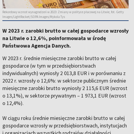
Rekordowy wzrost wynagrodzeń w 2023: Zmiany w polityce płacowej na Litwie, fot. Getty
Images/LightRocket/SOPA Images/Mykola Tys
W 2023 r. zarobki brutto w całej gospodarce wzrosły
na Litwie o 12,6%, poinformowała w środę
Państwowa Agencja Danych.
W 2023 r. średnie miesięczne zarobki brutto w całej
gospodarce (w tym w przedsiębiorstwach
indywidualnych) wyniosły 2 013,8 EUR i w porównaniu z
2022 r. wzrosły o 12,6%: w sektorze publicznym średnie
miesięczne zarobki brutto wyniosły 2 115,6 EUR (wzrost
o 13,1%), w sektorze prywatnym – 1 973,1 EUR (wzrost
o 12,4%).
W ciągu roku średnie miesięczne zarobki brutto w całej
gospodarce wzrosły w przedsiębiorstwach, instytucjach
i organizacjach wszystkich rodzajów działalności