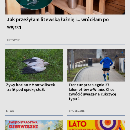
Jak przeżyłam litewską łaźnię i... wróciłam po
więcej
LIFESTYLE
Żywy bocian z Montwiliszek
Francuz przebiegnie 27
trafił pod opiekę służb
kilometrów w Wilnie. Chce
zwrócić uwagę na cukrzycę
typu 1
LITWA
SPOŁECZNE