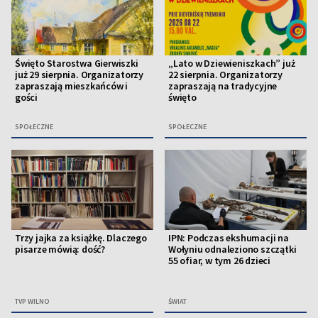
Święto Starostwa Gierwiszki
„Lato w Dziewieniszkach” już
już 29 sierpnia. Organizatorzy
22 sierpnia. Organizatorzy
zapraszają mieszkańców i
zapraszają na tradycyjne
gości
święto
SPOŁECZNE
SPOŁECZNE
Trzy jajka za książkę. Dlaczego
IPN: Podczas ekshumacji na
pisarze mówią: dość?
Wołyniu odnaleziono szczątki
55 ofiar, w tym 26 dzieci
TVP WILNO
ŚWIAT