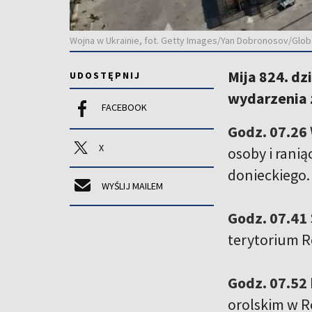
Wojna w Ukrainie, fot. Getty Images/Yan Dobronosov/Glob
Mija 824. dz
UDOSTĘPNIJ
wydarzenia z
FACEBOOK
Godz. 07.26
X
osoby i rani
donieckiego.
WYŚLIJ MAILEM
Godz. 07.41
terytorium R
Godz. 07.52
orolskim w R