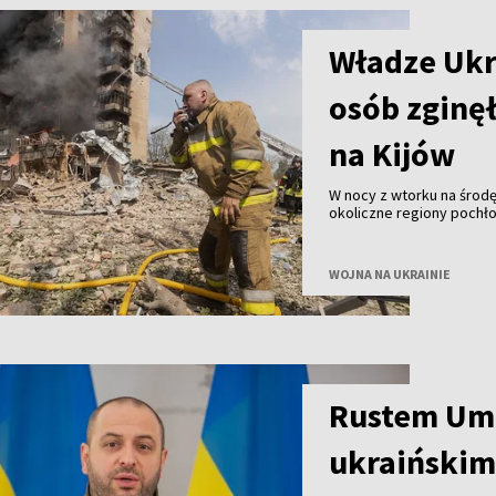
Władze Ukr
osób zginęł
na Kijów
W nocy z wtorku na środę 
okoliczne regiony pochłon
ranne – poinformowały w
WOJNA NA UKRAINIE
Rustem Um
ukraiński