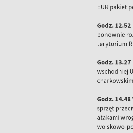
EUR pakiet p
Godz. 12.52
ponownie roz
terytorium R
Godz. 13.27
wschodniej U
charkowskim
Godz. 14.48
sprzęt przec
atakami wro
wojskowo-pol