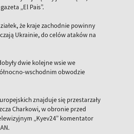
azeta „El Pais”.
ziałek, że kraje zachodnie powinny
czają Ukrainie, do celów ataków na
zdobyły dwie kolejne wsie we
w północno-wschodnim obwodzie
opejskich znajduje się przestarzały
szcza Charkowi, w obronie przed
elewizyjnym „Kyev24” komentator
IAN.