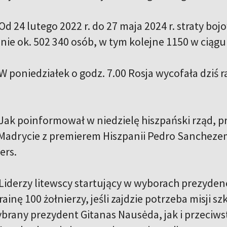
Od 24 lutego 2022 r. do 27 maja 2024 r. straty boj
nie ok. 502 340 osób, w tym kolejne 1150 w ciągu
W poniedziałek o godz. 7.00 Rosja wycofała dziś
Jak poinformował w niedzielę hiszpański rząd, 
 Madrycie z premierem Hiszpanii Pedro Sancheze
ers.
Liderzy litewscy startujący w wyborach prezydenc
ainę 100 żołnierzy, jeśli zajdzie potrzeba misji
rany prezydent Gitanas Nausėda, jak i przeciw