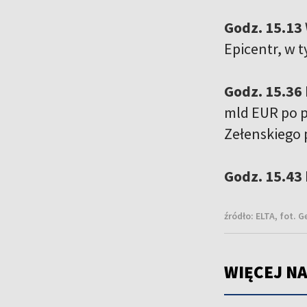
Godz. 15.13
Epicentr, w 
Godz. 15.36
mld EUR po p
Zełenskiego 
Godz. 15.43
źródło:
ELTA, fot. 
WIĘCEJ NA