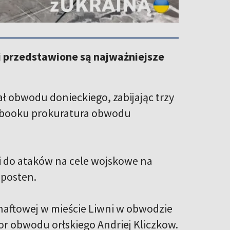
ej przedstawione są najważniejsze
ał obwodu donieckiego, zabijając trzy
cebooku prokuratura obwodu
ni do ataków na cele wojskowe na
sposten.
naftowej w mieście Liwni w obwodzie
r obwodu orłskiego Andriej Kliczkow.