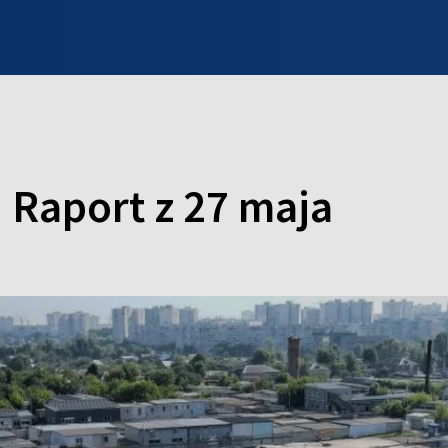
INFO WILNO
WILNO NA DZIEŃ DOBRY
PROGRAMY
ZGŁOŚ
 Raport z 27 maja