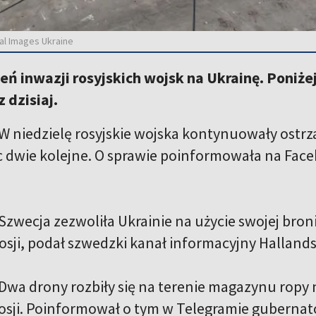
al Images Ukraine
ień inwazji rosyjskich wojsk na Ukrainę. Poniż
 dzisiaj.
W niedzielę rosyjskie wojska kontynuowały ostrz
ąc dwie kolejne. O sprawie poinformowała na Fa
Szwecja zezwoliła Ukrainie na użycie swojej bro
osji, podał szwedzki kanał informacyjny Halland
Dwa drony rozbiły się na terenie magazynu ropy 
osji. Poinformował o tym w Telegramie gubernato