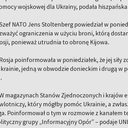
omocy wojskowej dla Ukrainy, podała hiszpańska g
Szef NATO Jens Stoltenberg powiedział w ponied
ważyć ograniczenia w użyciu broni, którą dostar
osji, ponieważ utrudnia to obronę Kijowa.
Rosja poinformowała w poniedziałek, że jej siły 
krainie, jedną w obwodzie donieckim i drugą 
.
W magazynach Stanów Zjednoczonych i krajów eur
iwlotniczy, który mógłby pomóc Ukrainie, a zwła
ga. Poinformował o tym w rozmowie z kanałem t
ityczny grupy „Informacyjny Opór” – podaje UN