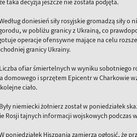
że taka decyzja jeszcze nie została podjęta.
Według doniesień siły rosyjskie gromadzą siły o 
orodu, w pobliżu granicy z Ukrainą, co prawdopo
ygotuje operacje ofensywne mające na celu rozsze
hodniej granicy Ukrainy.
Liczba ofiar śmiertelnych w wyniku sobotniego ro
 domowego i sprzętem Epicentr w Charkowie wzr
kolejne ciało.
Były niemiecki żołnierz został w poniedziałek ska
e Rosji tajnych informacji wojskowych podczas w
W poniedziałek Hiszpania zamierza ogłosić, że pr