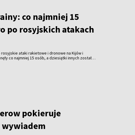
ainy: co najmniej 15
o po rosyjskich atakach
rosyjskie ataki rakietowe i dronowe na Kijów i
ęły co najmniej 15 osób, a dziesiątki innych zostały
e wtorek władze.
erow pokieruje
m wywiadem