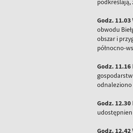
podkreślają, 
Godz. 11.03
obwodu Biełg
obszar i prz
północno-wsc
Godz. 11.16
gospodarstwa
odnaleziono 
Godz. 12.30
udostępnieni
Godz. 12.42