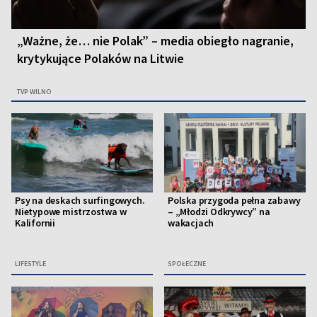
„Ważne, że… nie Polak” – media obiegło nagranie,
krytykujące Polaków na Litwie
TVP WILNO
Psy na deskach surfingowych.
Polska przygoda pełna zabawy
Nietypowe mistrzostwa w
– „Młodzi Odkrywcy” na
Kalifornii
wakacjach
LIFESTYLE
SPOŁECZNE