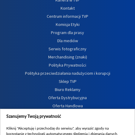
Kariera w TVP
Kontakt
Centrum informacji TVP
Komisja Etyki
Program dla prasy
Dla mediów
Serwis fotograficzny
Merchandising (znaki)
Polityka Prywatności
Polityka przeciwdziałania nadużyciom i korupcji
Sklep TVP
Biuro Reklamy
Oferta Dystrybucyjna
Oferta Handlowa
Dostępność
Szanujemy Twoją prywatność
Moje zgody
Kliknij "Akceptuję i przechodzę do serwisu", aby wyrazić zgody na
Procedura zgłoszeń wewnętrznych
korzystanie z technologii automatycznego śledzenia i zbierania danych,