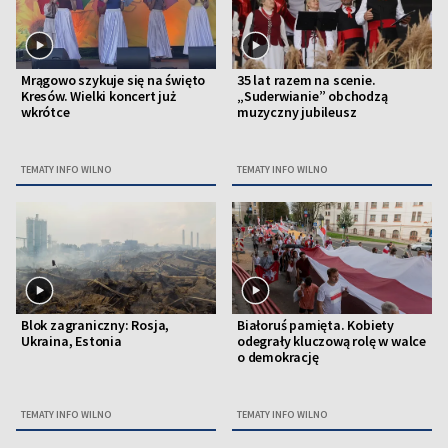
Mrągowo szykuje się na święto
35 lat razem na scenie.
Kresów. Wielki koncert już
„Suderwianie” obchodzą
wkrótce
muzyczny jubileusz
TEMATY INFO WILNO
TEMATY INFO WILNO
Blok zagraniczny: Rosja,
Białoruś pamięta. Kobiety
Ukraina, Estonia
odegrały kluczową rolę w walce
o demokrację
TEMATY INFO WILNO
TEMATY INFO WILNO