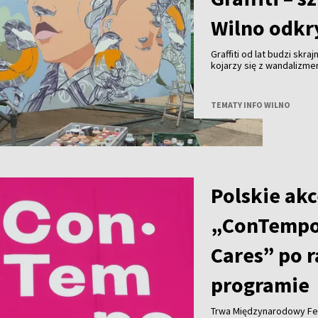
Wilno odkry
Graffiti od lat budzi skra
kojarzy się z wandalizm
uznanie na całym świecie 
Wilna?
TEMATY INFO WILNO
Polskie akc
„ConTempo
Cares” po 
programie
Trwa Międzynarodowy Fe