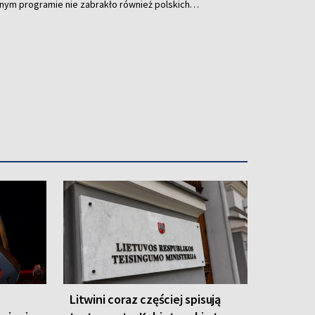
y w historii wydarzenia pojawiła się współpraca z
Katarzyną Leszek, które zaprezentowały performance
e
Litwini coraz częściej spisują