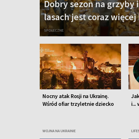
Dobry sezon na grzyby i
lasach jest coraz więcej
SPOŁECZNE
Nocny atak Rosji na Ukrainę.
Jak
Wśród ofiar trzyletnie dziecko
i..
WOJNA NA UKRAINIE
LIFE