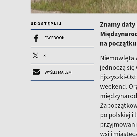
Znamy daty 
UDOSTĘPNIJ
Międzynarod
FACEBOOK
na początku
X
Niemowlęta w
jednoczą się
WYŚLIJ MAILEM
Ejszyszki-Ost
weekend. Org
międzynarodo
Zapoczątkowa
po polskiej i 
przyjmowani 
wsi i miaste