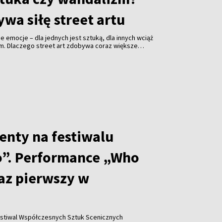
wa siłę street artu
jne emocje – dla jednych jest sztuką, dla innych wciąż
em. Dlaczego street art zdobywa coraz większe
i jakie znaczenie ma festiwal „Meeting of Styles” dla
enty na festiwalu
”. Performance „Who
raz pierwszy w
stiwal Współczesnych Sztuk Scenicznych