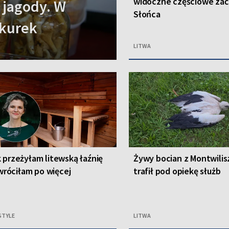
widoczne częściowe zać
 jagody. W
Słońca
 kurek
LITWA
 przeżyłam litewską łaźnię
Żywy bocian z Montwilis
. wróciłam po więcej
trafił pod opiekę służb
STYLE
LITWA