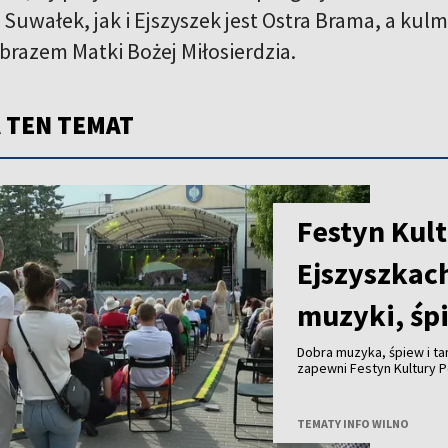
 Suwałek, jak i Ejszyszek jest Ostra Brama, a kul
azem Matki Bożej Miłosierdzia.
 TEN TEMAT
Festyn Kult
Ejszyszkac
muzyki, śp
Dobra muzyka, śpiew i ta
zapewni Festyn Kultury P
TEMATY INFO WILNO