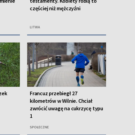
mienie
testamenty. Kobiety robią to
częściej niż mężczyźni
LITWA
zek
Francuz przebiegł 27
kilometrów w Wilnie. Chciał
zwrócić uwagę na cukrzycę typu
1
SPOŁECZNE