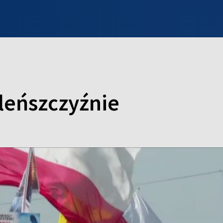
INFO WILNO
WILNO NA DZIEŃ DOBRY
PROGRAMY
ZGŁOŚ
leńszczyźnie