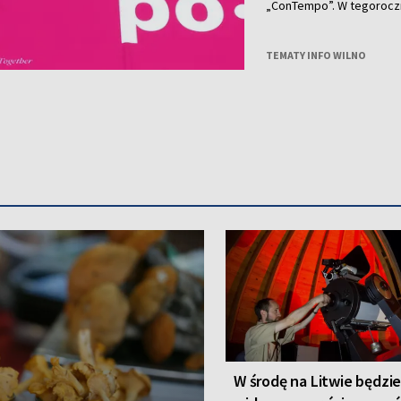
„ConTempo”. W tegorocznym programie nie zabrakło również polskich
akcentów. Po raz pierwsz
Agnieszką Brzezińską i 
„Who Cares”.
TEMATY INFO WILNO
W środę na Litwie będzi