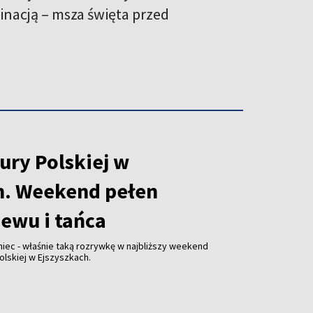
minacją – msza święta przed
ury Polskiej w
h. Weekend pełen
iewu i tańca
niec - właśnie taką rozrywkę w najbliższy weekend
olskiej w Ejszyszkach.