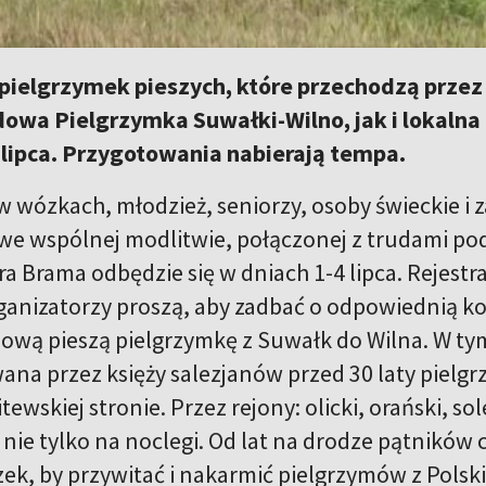
pielgrzymek pieszych, które przechodzą przez
owa Pielgrzymka Suwałki-Wilno, jak i lokalna 
 lipca. Przygotowania nabierają tempa.
 wózkach, młodzież, seniorzy, osoby świeckie i 
 we wspólnej modlitwie, połączonej z trudami pod
ra Brama odbędzie się w dniach 1-4 lipca. Rejestra
anizatorzy proszą, aby zadbać o odpowiednią kon
wą pieszą pielgrzymkę z Suwałk do Wilna. W tym 
na przez księży salezjanów przed 30 laty pielg
litewskiej stronie. Przez rejony: olicki, orański, so
nie tylko na noclegi. Od lat na drodze pątników
czek, by przywitać i nakarmić pielgrzymów z Pol