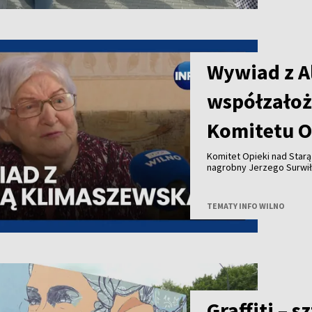
Wywiad z A
współzałoż
Komitetu O
Komitet Opieki nad Star
nagrobny Jerzego Surwił
Jeży Surwiło był współz
Zarządu Miejskiego mias
Opieki nad Starą Rossą i
TEMATY INFO WILNO
Zesłańców przy Wileński
patronował budowie pomn
projektu to 25 tysięcy eu
Uwadze państwa polecamy
pierwszą prezeską Społe
Graffiti – 