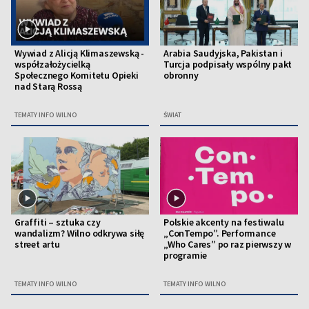
Wywiad z Alicją Klimaszewską -
Arabia Saudyjska, Pakistan i
współzałożycielką
Turcja podpisały wspólny pakt
Społecznego Komitetu Opieki
obronny
nad Starą Rossą
TEMATY INFO WILNO
ŚWIAT
Graffiti – sztuka czy
Polskie akcenty na festiwalu
wandalizm? Wilno odkrywa siłę
„ConTempo”. Performance
street artu
„Who Cares” po raz pierwszy w
programie
TEMATY INFO WILNO
TEMATY INFO WILNO