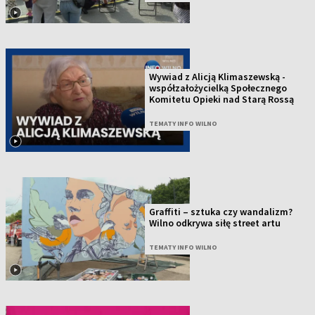
Wywiad z Alicją Klimaszewską -
współzałożycielką Społecznego
Komitetu Opieki nad Starą Rossą
TEMATY INFO WILNO
Graffiti – sztuka czy wandalizm?
Wilno odkrywa siłę street artu
TEMATY INFO WILNO