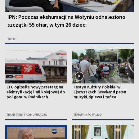
IPN: Podczas ekshumacji na Wołyniu odnaleziono
szczątki 55 ofiar, w tym 26 dzieci
ŚWIAT
LTG ogłosiła nowy przetarg na
Festyn Kultury Polskiej w
elektryfikację linii kolejowej do
Ejszyszkach. Weekend pełen
poligonu w Rudnikach
muzyki, śpiewu i tańca
TRANSPORT I KOMUNIKACJA
TEMATY INFO WILNO