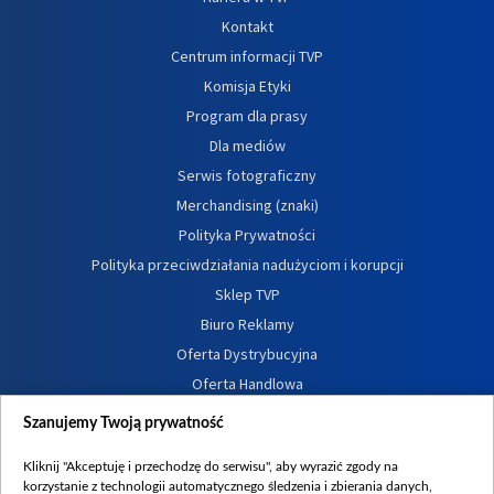
Kontakt
Centrum informacji TVP
Komisja Etyki
Program dla prasy
Dla mediów
Serwis fotograficzny
Merchandising (znaki)
Polityka Prywatności
Polityka przeciwdziałania nadużyciom i korupcji
Sklep TVP
Biuro Reklamy
Oferta Dystrybucyjna
Oferta Handlowa
Dostępność
Szanujemy Twoją prywatność
Moje zgody
Kliknij "Akceptuję i przechodzę do serwisu", aby wyrazić zgody na
Procedura zgłoszeń wewnętrznych
korzystanie z technologii automatycznego śledzenia i zbierania danych,