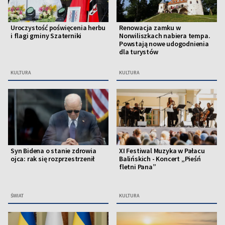
Uroczystość poświęcenia herbu
Renowacja zamku w
i flagi gminy Szaterniki
Norwiliszkach nabiera tempa.
Powstają nowe udogodnienia
dla turystów
KULTURA
KULTURA
Syn Bidena o stanie zdrowia
XI Festiwal Muzyka w Pałacu
ojca: rak się rozprzestrzenił
Balińskich - Koncert „Pieśń
fletni Pana”
ŚWIAT
KULTURA