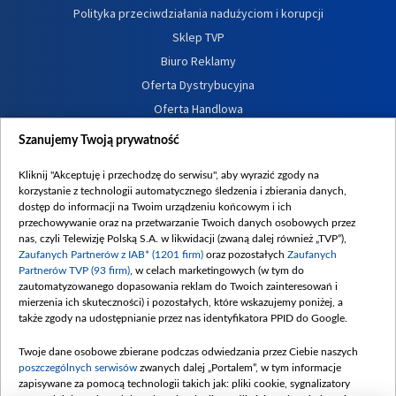
Polityka przeciwdziałania nadużyciom i korupcji
Sklep TVP
Biuro Reklamy
Oferta Dystrybucyjna
Oferta Handlowa
Dostępność
Szanujemy Twoją prywatność
Moje zgody
Kliknij "Akceptuję i przechodzę do serwisu", aby wyrazić zgody na
Procedura zgłoszeń wewnętrznych
korzystanie z technologii automatycznego śledzenia i zbierania danych,
dostęp do informacji na Twoim urządzeniu końcowym i ich
przechowywanie oraz na przetwarzanie Twoich danych osobowych przez
nas, czyli Telewizję Polską S.A. w likwidacji (zwaną dalej również „TVP”),
Zaufanych Partnerów z IAB* (1201 firm)
oraz pozostałych
Zaufanych
Partnerów TVP (93 firm)
, w celach marketingowych (w tym do
zautomatyzowanego dopasowania reklam do Twoich zainteresowań i
mierzenia ich skuteczności) i pozostałych, które wskazujemy poniżej, a
także zgody na udostępnianie przez nas identyfikatora PPID do Google.
Twoje dane osobowe zbierane podczas odwiedzania przez Ciebie naszych
poszczególnych serwisów
zwanych dalej „Portalem”, w tym informacje
zapisywane za pomocą technologii takich jak: pliki cookie, sygnalizatory