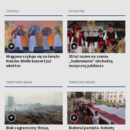
LIFESTYLE
SPOŁECZNE
Mrągowo szykuje się na święto
35 lat razem na scenie.
Kresów. Wielki koncert już
„Suderwianie” obchodzą
wkrótce
muzyczny jubileusz
TEMATY INFO WILNO
TEMATY INFO WILNO
Blok zagraniczny: Rosja,
Białoruś pamięta. Kobiety