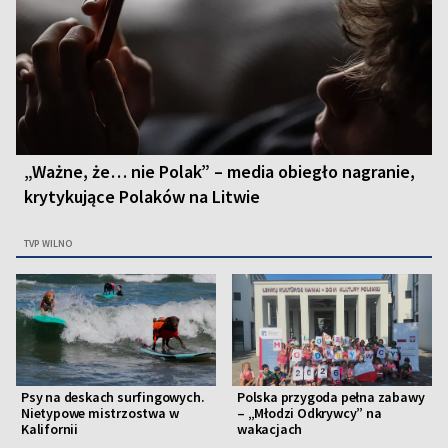
„Ważne, że… nie Polak” – media obiegło nagranie,
krytykujące Polaków na Litwie
TVP WILNO
Psy na deskach surfingowych.
Polska przygoda pełna zabawy
Nietypowe mistrzostwa w
– „Młodzi Odkrywcy” na
Kalifornii
wakacjach