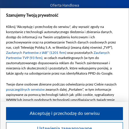
Oferta Handlowa
Dostępność
Szanujemy Twoją prywatność
Moje zgody
Kliknij "Akceptuję i przechodzę do serwisu", aby wyrazić zgody na
Procedura zgłoszeń wewnętrznych
korzystanie z technologii automatycznego śledzenia i zbierania danych,
dostęp do informacji na Twoim urządzeniu końcowym i ich
przechowywanie oraz na przetwarzanie Twoich danych osobowych przez
nas, czyli Telewizję Polską S.A. w likwidacji (zwaną dalej również „TVP”),
Zaufanych Partnerów z IAB* (1201 firm)
oraz pozostałych
Zaufanych
Partnerów TVP (93 firm)
, w celach marketingowych (w tym do
zautomatyzowanego dopasowania reklam do Twoich zainteresowań i
mierzenia ich skuteczności) i pozostałych, które wskazujemy poniżej, a
także zgody na udostępnianie przez nas identyfikatora PPID do Google.
Twoje dane osobowe zbierane podczas odwiedzania przez Ciebie naszych
poszczególnych serwisów
zwanych dalej „Portalem”, w tym informacje
zapisywane za pomocą technologii takich jak: pliki cookie, sygnalizatory
WWW lub innych podobnych technologii umożliwiających świadczenie
dopasowanych i bezpiecznych usług, personalizację treści oraz reklam,
udostępnianie funkcji mediów społecznościowych oraz analizowanie ruchu
Akceptuję i przechodzę do serwisu
w Internecie.
Twoje dane osobowe zbierane podczas odwiedzania przez Ciebie
Ustawienia zaawansowane