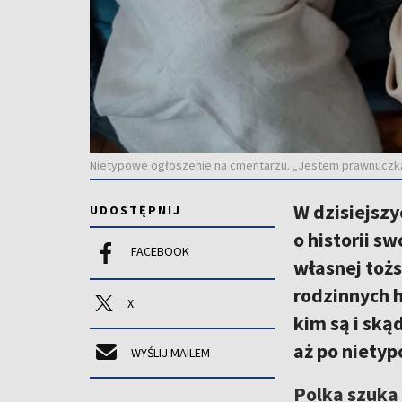
Nietypowe ogłoszenie na cmentarzu. „Jestem prawnuczką T
W dzisiejszy
UDOSTĘPNIJ
o historii s
FACEBOOK
własnej tożs
rodzinnych h
X
kim są i sk
aż po nietyp
WYŚLIJ MAILEM
Polka szuka