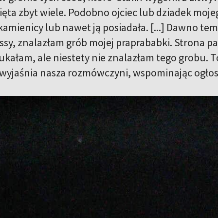
ięta zbyt wiele. Podobno ojciec lub dziadek moje
amienicy lub nawet ją posiadała. [...] Dawno tem
ssy, znalazłam grób mojej praprababki. Strona pa
ukałam, ale niestety nie znalazłam tego grobu. T
 wyjaśnia nasza rozmówczyni, wspominając ogłoszen