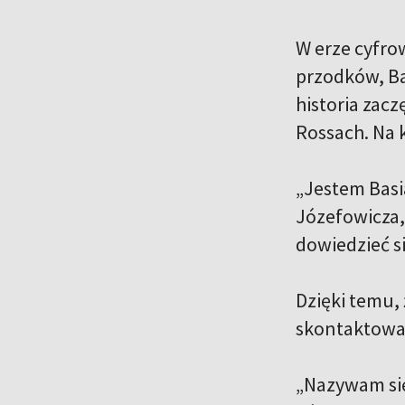
W erze cyfro
przodków, Ba
historia zacz
Rossach. Na k
„Jestem Basi
Józefowicza,
dowiedzieć si
Dzięki temu,
skontaktować 
„Nazywam się