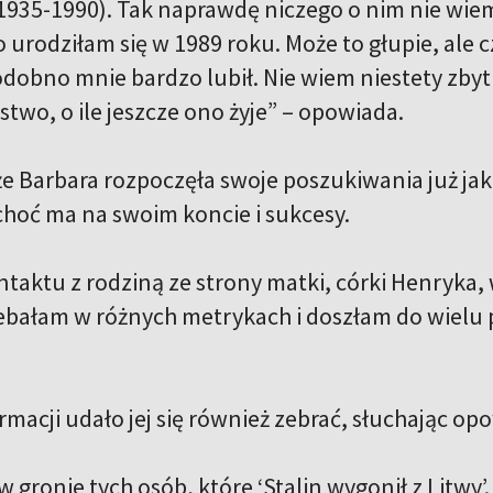
1935-1990). Tak naprawdę niczego o nim nie wiem
urodziłam się w 1989 roku. Może to głupie, ale cz
dobno mnie bardzo lubił. Nie wiem niestety zbyt 
stwo, o ile jeszcze ono żyje” – opowiada.
że Barbara rozpoczęła swoje poszukiwania już jak
choć ma na swoim koncie i sukcesy.
taktu z rodziną ze strony matki, córki Henryka, 
ebałam w różnych metrykach i doszłam do wielu
rmacji udało jej się również zebrać, słuchając op
w gronie tych osób, które ‘Stalin wygonił z Litwy’. 