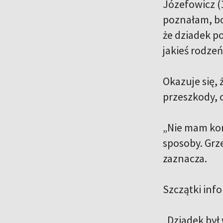
Józefowicz (
poznałam, bo 
że dziadek po
jakieś rodzeń
Okazuje się, 
przeszkody, 
„Nie mam kon
sposoby. Grz
zaznacza.
Szczątki info
„Dziadek był 