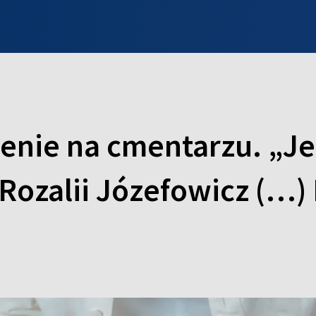
INFO WILNO
WILNO NA DZIEŃ DOBRY
PROGRAMY
ZGŁOŚ
enie na cmentarzu. „J
Rozalii Józefowicz (…)