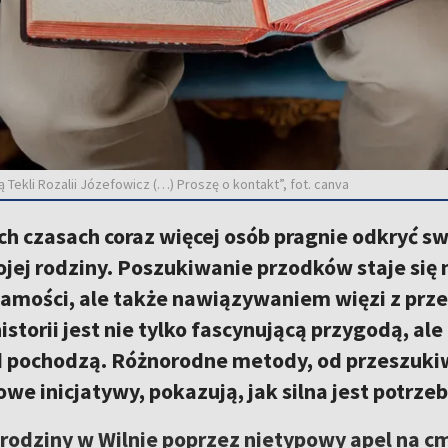
ekli Rozalii Józefowicz (…) Proszę o kontakt”, fot. canva
ch czasach coraz więcej osób pragnie odkryć sw
wojej rodziny. Poszukiwanie przodków staje się
amości, ale także nawiązywaniem więzi z przes
istorii jest nie tylko fascynującą przygodą, a
ąd pochodzą. Różnorodne metody, od przeszuki
owe inicjatywy, pokazują, jak silna jest potrze
 rodziny w Wilnie poprzez nietypowy apel na c