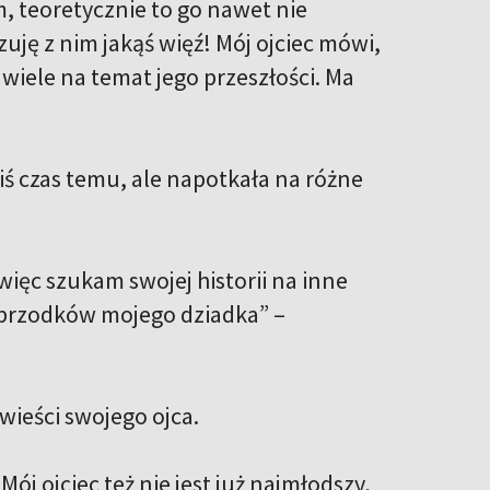
, teoretycznie to go nawet nie
uję z nim jakąś więź! Mój ojciec mówi,
wiele na temat jego przeszłości. Ma
iś czas temu, ale napotkała na różne
więc szukam swojej historii na inne
 przodków mojego dziadka” –
owieści swojego ojca.
Mój ojciec też nie jest już najmłodszy,