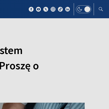
 TEMAT
WIĘCEJ
estem
 Proszę o