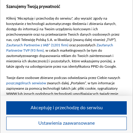
Dostępność
Szanujemy Twoją prywatność
Moje zgody
Kliknij "Akceptuję i przechodzę do serwisu", aby wyrazić zgody na
Procedura zgłoszeń wewnętrznych
korzystanie z technologii automatycznego śledzenia i zbierania danych,
dostęp do informacji na Twoim urządzeniu końcowym i ich
przechowywanie oraz na przetwarzanie Twoich danych osobowych przez
nas, czyli Telewizję Polską S.A. w likwidacji (zwaną dalej również „TVP”),
Zaufanych Partnerów z IAB* (1201 firm)
oraz pozostałych
Zaufanych
Partnerów TVP (93 firm)
, w celach marketingowych (w tym do
zautomatyzowanego dopasowania reklam do Twoich zainteresowań i
mierzenia ich skuteczności) i pozostałych, które wskazujemy poniżej, a
także zgody na udostępnianie przez nas identyfikatora PPID do Google.
Twoje dane osobowe zbierane podczas odwiedzania przez Ciebie naszych
poszczególnych serwisów
zwanych dalej „Portalem”, w tym informacje
zapisywane za pomocą technologii takich jak: pliki cookie, sygnalizatory
WWW lub innych podobnych technologii umożliwiających świadczenie
dopasowanych i bezpiecznych usług, personalizację treści oraz reklam,
udostępnianie funkcji mediów społecznościowych oraz analizowanie ruchu
Akceptuję i przechodzę do serwisu
w Internecie.
Twoje dane osobowe zbierane podczas odwiedzania przez Ciebie
Ustawienia zaawansowane
poszczególnych serwisów
na Portalu, takie jak adresy IP, identyfikatory
©2026 Telewizja Polska S. A. w likwidacji
Twoich urządzeń końcowych i identyfikatory plików cookie, informacje o