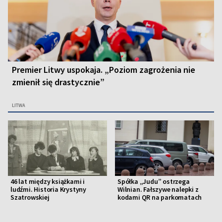
Premier Litwy uspokaja. „Poziom zagrożenia nie
zmienił się drastycznie”
LITWA
46 lat między książkami i
Spółka „Judu” ostrzega
ludźmi. Historia Krystyny
Wilnian. Fałszywe nalepki z
Szatrowskiej
kodami QR na parkomatach