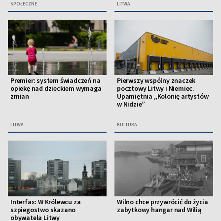
SPOŁECZNE
LITWA
Premier: system świadczeń na
Pierwszy wspólny znaczek
opiekę nad dzieckiem wymaga
pocztowy Litwy i Niemiec.
zmian
Upamiętnia „Kolonię artystów
w Nidzie”
LITWA
KULTURA
Interfax: W Królewcu za
Wilno chce przywrócić do życia
szpiegostwo skazano
zabytkowy hangar nad Wilią
obywatela Litwy