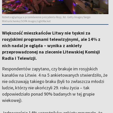
Kobieta oglądająca przemówienie prezydenta Rosji, fot. Getty Images/Sergei
Mikhailichenko/SOPA Images/LightRocket
Większość mieszkańców Litwy nie tęskni za
rosyjskimi programami telewizyjnymi, ale 14% z
nich nadal je ogląda – wynika z ankiety
przeprowadzonej na zlecenie Litewskiej Komisji
Radia i Telewizji.
Respondentów zapytano, czy brakuje im rosyjskich
kanałów na Litwie. 4 na 5 ankietowanych stwierdziło, że
nie odczuwają takiego braku (byli to zwłaszcza młodzi
ludzie, którzy nie ukończyli 29. roku życia – tak
odpowiedziało ponad 90% badanych w tej grupie
wiekowej).
Jednocześnie 14% uczestników ankiety przyznało, że