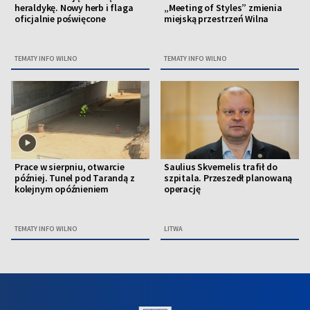
heraldykę. Nowy herb i flaga
„Meeting of Styles” zmienia
oficjalnie poświęcone
miejską przestrzeń Wilna
TEMATY INFO WILNO
TEMATY INFO WILNO
Prace w sierpniu, otwarcie
Saulius Skvernelis trafił do
później. Tunel pod Tarandą z
szpitala. Przeszedł planowaną
kolejnym opóźnieniem
operację
TEMATY INFO WILNO
LITWA