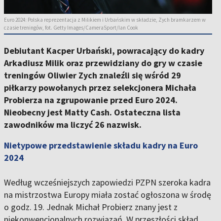
Euro 2024: Polska reprezentacja z Milikiem i Urbańskim w składzie, Zych bramkarzem w
czasie treningów, fot. Getty Images/CameraSport/Ian Cook
Debiutant Kacper Urbański, powracający do kadry
Arkadiusz Milik oraz przewidziany do gry w czasie
treningów Oliwier Zych znaleźli się wśród 29
piłkarzy powołanych przez selekcjonera Michała
Probierza na zgrupowanie przed Euro 2024.
Nieobecny jest Matty Cash. Ostateczna lista
zawodników ma liczyć 26 nazwisk.
Nietypowe przedstawienie składu kadry na Euro
2024
Według wcześniejszych zapowiedzi PZPN szeroka kadra
na mistrzostwa Europy miała zostać ogłoszona w środę
o godz. 19. Jednak Michał Probierz znany jest z
niekonwencjonalnych rozwiązań. W przeszłości skład