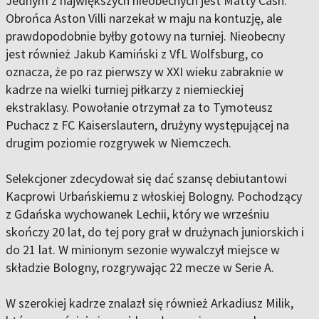
Jednym z największych nieobecnych jest Matty Cash.
Obrońca Aston Villi narzekał w maju na kontuzję, ale
prawdopodobnie byłby gotowy na turniej. Nieobecny
jest również Jakub Kamiński z VfL Wolfsburg, co
oznacza, że po raz pierwszy w XXI wieku zabraknie w
kadrze na wielki turniej piłkarzy z niemieckiej
ekstraklasy. Powołanie otrzymał za to Tymoteusz
Puchacz z FC Kaiserslautern, drużyny występującej na
drugim poziomie rozgrywek w Niemczech.
Selekcjoner zdecydował się dać szansę debiutantowi
Kacprowi Urbańskiemu z włoskiej Bologny. Pochodzący
z Gdańska wychowanek Lechii, który we wrześniu
skończy 20 lat, do tej pory grał w drużynach juniorskich i
do 21 lat. W minionym sezonie wywalczył miejsce w
składzie Bologny, rozgrywając 22 mecze w Serie A.
W szerokiej kadrze znalazł się również Arkadiusz Milik,