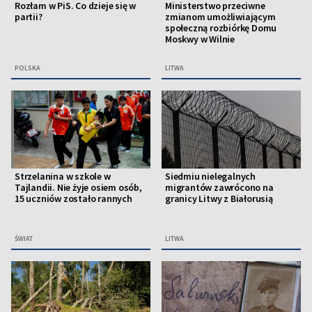
Rozłam w PiS. Co dzieje się w
Ministerstwo przeciwne
partii?
zmianom umożliwiającym
społeczną rozbiórkę Domu
Moskwy w Wilnie
POLSKA
LITWA
Strzelanina w szkole w
Siedmiu nielegalnych
Tajlandii. Nie żyje osiem osób,
migrantów zawrócono na
15 uczniów zostało rannych
granicy Litwy z Białorusią
ŚWIAT
LITWA