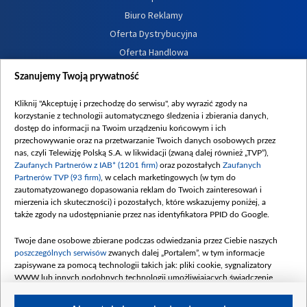
Biuro Reklamy
Oferta Dystrybucyjna
Oferta Handlowa
Dostępność
Szanujemy Twoją prywatność
Moje zgody
Kliknij "Akceptuję i przechodzę do serwisu", aby wyrazić zgody na
Procedura zgłoszeń wewnętrznych
korzystanie z technologii automatycznego śledzenia i zbierania danych,
dostęp do informacji na Twoim urządzeniu końcowym i ich
przechowywanie oraz na przetwarzanie Twoich danych osobowych przez
nas, czyli Telewizję Polską S.A. w likwidacji (zwaną dalej również „TVP”),
Zaufanych Partnerów z IAB* (1201 firm)
oraz pozostałych
Zaufanych
Partnerów TVP (93 firm)
, w celach marketingowych (w tym do
zautomatyzowanego dopasowania reklam do Twoich zainteresowań i
mierzenia ich skuteczności) i pozostałych, które wskazujemy poniżej, a
także zgody na udostępnianie przez nas identyfikatora PPID do Google.
Twoje dane osobowe zbierane podczas odwiedzania przez Ciebie naszych
poszczególnych serwisów
zwanych dalej „Portalem”, w tym informacje
zapisywane za pomocą technologii takich jak: pliki cookie, sygnalizatory
WWW lub innych podobnych technologii umożliwiających świadczenie
dopasowanych i bezpiecznych usług, personalizację treści oraz reklam,
udostępnianie funkcji mediów społecznościowych oraz analizowanie ruchu