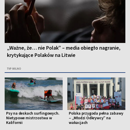
„Ważne, że… nie Polak” – media obiegło nagranie,
krytykujące Polaków na Litwie
TVP WILNO
Psy na deskach surfingowych.
Polska przygoda pełna zabawy
Nietypowe mistrzostwa w
– „Młodzi Odkrywcy” na
Kalifornii
wakacjach