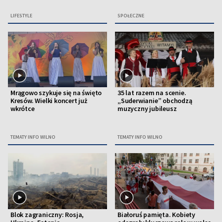
LIFESTYLE
SPOŁECZNE
Mrągowo szykuje się na święto
35 lat razem na scenie.
Kresów. Wielki koncert już
„Suderwianie” obchodzą
wkrótce
muzyczny jubileusz
TEMATY INFO WILNO
TEMATY INFO WILNO
Blok zagraniczny: Rosja,
Białoruś pamięta. Kobiety