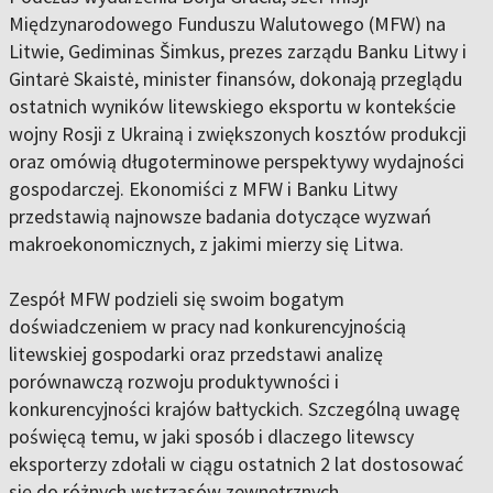
Międzynarodowego Funduszu Walutowego (MFW) na
Litwie, Gediminas Šimkus, prezes zarządu Banku Litwy i
Gintarė Skaistė, minister finansów, dokonają przeglądu
ostatnich wyników litewskiego eksportu w kontekście
wojny Rosji z Ukrainą i zwiększonych kosztów produkcji
oraz omówią długoterminowe perspektywy wydajności
gospodarczej. Ekonomiści z MFW i Banku Litwy
przedstawią najnowsze badania dotyczące wyzwań
makroekonomicznych, z jakimi mierzy się Litwa.
Zespół MFW podzieli się swoim bogatym
doświadczeniem w pracy nad konkurencyjnością
litewskiej gospodarki oraz przedstawi analizę
porównawczą rozwoju produktywności i
konkurencyjności krajów bałtyckich. Szczególną uwagę
poświęcą temu, w jaki sposób i dlaczego litewscy
eksporterzy zdołali w ciągu ostatnich 2 lat dostosować
się do różnych wstrząsów zewnętrznych.