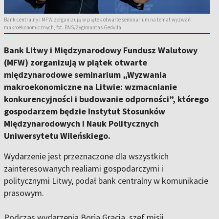
Bank centralny i MFW zorganizują w piątek otwarte seminarium na temat wyzwań
makroekonomicznych, fot. BNS/Žygimantas Gedvila
Bank Litwy i Międzynarodowy Fundusz Walutowy
(MFW) zorganizują w piątek otwarte
międzynarodowe seminarium „Wyzwania
makroekonomiczne na Litwie: wzmacnianie
konkurencyjności i budowanie odporności”, którego
gospodarzem będzie Instytut Stosunków
Międzynarodowych i Nauk Politycznych
Uniwersytetu Wileńskiego.
Wydarzenie jest przeznaczone dla wszystkich
zainteresowanych realiami gospodarczymi i
politycznymi Litwy, podał bank centralny w komunikacie
prasowym.
Podczas wydarzenia Borja Gracia, szef misji