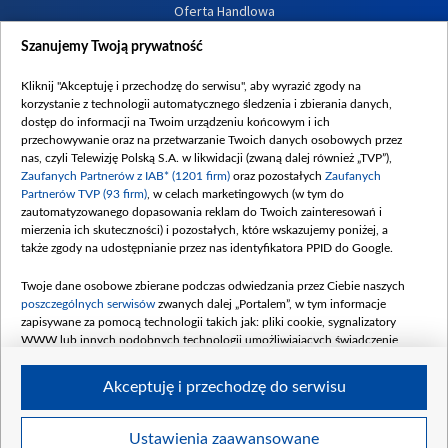
Oferta Handlowa
Dostępność
Szanujemy Twoją prywatność
Moje zgody
Kliknij "Akceptuję i przechodzę do serwisu", aby wyrazić zgody na
Procedura zgłoszeń wewnętrznych
korzystanie z technologii automatycznego śledzenia i zbierania danych,
dostęp do informacji na Twoim urządzeniu końcowym i ich
przechowywanie oraz na przetwarzanie Twoich danych osobowych przez
nas, czyli Telewizję Polską S.A. w likwidacji (zwaną dalej również „TVP”),
Zaufanych Partnerów z IAB* (1201 firm)
oraz pozostałych
Zaufanych
Partnerów TVP (93 firm)
, w celach marketingowych (w tym do
zautomatyzowanego dopasowania reklam do Twoich zainteresowań i
mierzenia ich skuteczności) i pozostałych, które wskazujemy poniżej, a
także zgody na udostępnianie przez nas identyfikatora PPID do Google.
Twoje dane osobowe zbierane podczas odwiedzania przez Ciebie naszych
poszczególnych serwisów
zwanych dalej „Portalem”, w tym informacje
zapisywane za pomocą technologii takich jak: pliki cookie, sygnalizatory
WWW lub innych podobnych technologii umożliwiających świadczenie
dopasowanych i bezpiecznych usług, personalizację treści oraz reklam,
udostępnianie funkcji mediów społecznościowych oraz analizowanie ruchu
Akceptuję i przechodzę do serwisu
w Internecie.
Twoje dane osobowe zbierane podczas odwiedzania przez Ciebie
Ustawienia zaawansowane