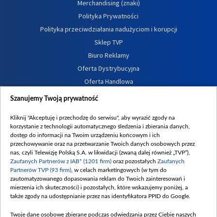
Merchandising (znaki)
Polityka Prywatności
Polityka przeciwdziałania nadużyciom i korupcji
Sklep TVP
Biuro Reklamy
Oferta Dystrybucyjna
Oferta Handlowa
Dostępność
Szanujemy Twoją prywatność
Moje zgody
Kliknij "Akceptuję i przechodzę do serwisu", aby wyrazić zgody na
Procedura zgłoszeń wewnętrznych
korzystanie z technologii automatycznego śledzenia i zbierania danych,
dostęp do informacji na Twoim urządzeniu końcowym i ich
przechowywanie oraz na przetwarzanie Twoich danych osobowych przez
nas, czyli Telewizję Polską S.A. w likwidacji (zwaną dalej również „TVP”),
Zaufanych Partnerów z IAB* (1201 firm)
oraz pozostałych
Zaufanych
Partnerów TVP (93 firm)
, w celach marketingowych (w tym do
zautomatyzowanego dopasowania reklam do Twoich zainteresowań i
mierzenia ich skuteczności) i pozostałych, które wskazujemy poniżej, a
także zgody na udostępnianie przez nas identyfikatora PPID do Google.
Twoje dane osobowe zbierane podczas odwiedzania przez Ciebie naszych