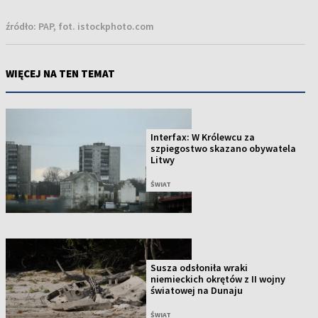
źródło:
PAP, fot. istockphoto.com
WIĘCEJ NA TEN TEMAT
Interfax: W Królewcu za
szpiegostwo skazano obywatela
Litwy
ŚWIAT
Susza odsłoniła wraki
niemieckich okrętów z II wojny
światowej na Dunaju
ŚWIAT