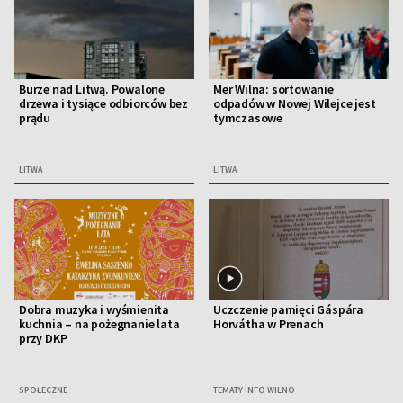
Burze nad Litwą. Powalone
Mer Wilna: sortowanie
drzewa i tysiące odbiorców bez
odpadów w Nowej Wilejce jest
prądu
tymczasowe
LITWA
LITWA
Dobra muzyka i wyśmienita
Uczczenie pamięci Gáspára
kuchnia – na pożegnanie lata
Horvátha w Prenach
przy DKP
SPOŁECZNE
TEMATY INFO WILNO