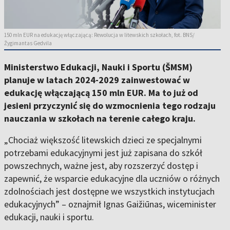
150 mln EUR na edukację włączającą: Rewolucja w litewskich szkołach, fot. BNS/
Žygimantas Gedvila
Ministerstwo Edukacji, Nauki i Sportu (ŠMSM)
planuje w latach 2024-2029 zainwestować w
edukację włączającą 150 mln EUR. Ma to już od
jesieni przyczynić się do wzmocnienia tego rodzaju
nauczania w szkołach na terenie całego kraju.
„Chociaż większość litewskich dzieci ze specjalnymi
potrzebami edukacyjnymi jest już zapisana do szkół
powszechnych, ważne jest, aby rozszerzyć dostęp i
zapewnić, że wsparcie edukacyjne dla uczniów o różnych
zdolnościach jest dostępne we wszystkich instytucjach
edukacyjnych” – oznajmił Ignas Gaižiūnas, wiceminister
edukacji, nauki i sportu.