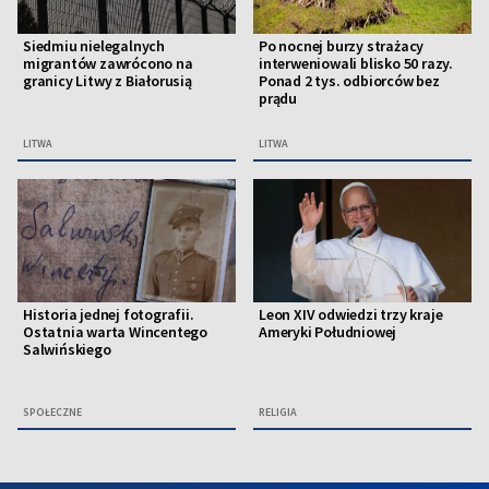
Siedmiu nielegalnych
Po nocnej burzy strażacy
migrantów zawrócono na
interweniowali blisko 50 razy.
granicy Litwy z Białorusią
Ponad 2 tys. odbiorców bez
prądu
LITWA
LITWA
Historia jednej fotografii.
Leon XIV odwiedzi trzy kraje
Ostatnia warta Wincentego
Ameryki Południowej
Salwińskiego
SPOŁECZNE
RELIGIA