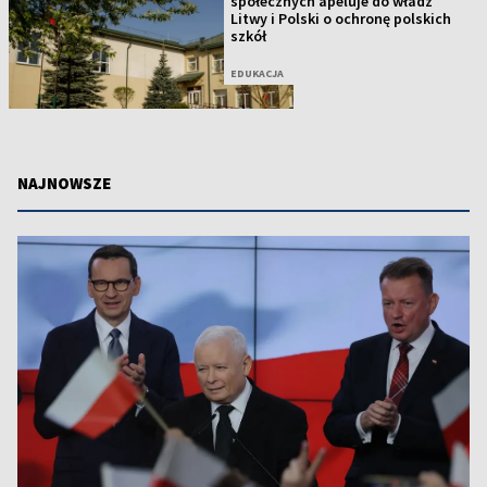
społecznych apeluje do władz
Litwy i Polski o ochronę polskich
szkół
EDUKACJA
NAJNOWSZE