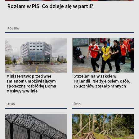
Rozłam w PiS. Co dzieje się w partii?
POLSKA
Ministerstwo przeciwne
Strzelanina w szkole w
zmianom umożliwiającym
Tajlandii. Nie żyje osiem osób,
społeczną rozbiórkę Domu
15 uczniów zostało rannych
Moskwy w Wilnie
LITWA
ŚWIAT