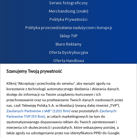
Serwis fotograficzny
Merchandising (znaki)
Polityka Prywatności
Polityka przeciwdziałania nadużyciom i korupcji
Sklep TVP
Biuro Reklamy
Oferta Dystrybucyjna
Oferta Handlowa
Dostępność
Szanujemy Twoją prywatność
Moje zgody
Kliknij "Akceptuję i przechodzę do serwisu", aby wyrazić zgody na
Procedura zgłoszeń wewnętrznych
korzystanie z technologii automatycznego śledzenia i zbierania danych,
dostęp do informacji na Twoim urządzeniu końcowym i ich
przechowywanie oraz na przetwarzanie Twoich danych osobowych przez
nas, czyli Telewizję Polską S.A. w likwidacji (zwaną dalej również „TVP”),
Zaufanych Partnerów z IAB* (1201 firm)
oraz pozostałych
Zaufanych
Partnerów TVP (93 firm)
, w celach marketingowych (w tym do
zautomatyzowanego dopasowania reklam do Twoich zainteresowań i
mierzenia ich skuteczności) i pozostałych, które wskazujemy poniżej, a
także zgody na udostępnianie przez nas identyfikatora PPID do Google.