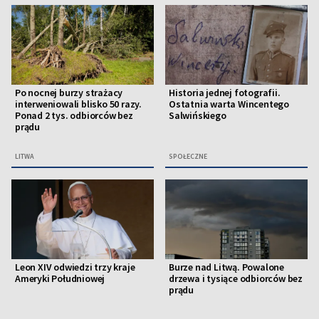
Po nocnej burzy strażacy
Historia jednej fotografii.
interweniowali blisko 50 razy.
Ostatnia warta Wincentego
Ponad 2 tys. odbiorców bez
Salwińskiego
prądu
LITWA
SPOŁECZNE
Leon XIV odwiedzi trzy kraje
Burze nad Litwą. Powalone
Ameryki Południowej
drzewa i tysiące odbiorców bez
prądu