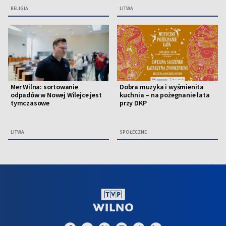
RELIGIA
LITWA
Mer Wilna: sortowanie
Dobra muzyka i wyśmienita
odpadów w Nowej Wilejce jest
kuchnia – na pożegnanie lata
tymczasowe
przy DKP
LITWA
SPOŁECZNE