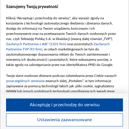
Dostępność
Szanujemy Twoją prywatność
Moje zgody
Kliknij "Akceptuję i przechodzę do serwisu", aby wyrazić zgody na
Procedura zgłoszeń wewnętrznych
korzystanie z technologii automatycznego śledzenia i zbierania danych,
dostęp do informacji na Twoim urządzeniu końcowym i ich
przechowywanie oraz na przetwarzanie Twoich danych osobowych przez
nas, czyli Telewizję Polską S.A. w likwidacji (zwaną dalej również „TVP”),
Zaufanych Partnerów z IAB* (1201 firm)
oraz pozostałych
Zaufanych
Partnerów TVP (93 firm)
, w celach marketingowych (w tym do
zautomatyzowanego dopasowania reklam do Twoich zainteresowań i
mierzenia ich skuteczności) i pozostałych, które wskazujemy poniżej, a
także zgody na udostępnianie przez nas identyfikatora PPID do Google.
Twoje dane osobowe zbierane podczas odwiedzania przez Ciebie naszych
poszczególnych serwisów
zwanych dalej „Portalem”, w tym informacje
zapisywane za pomocą technologii takich jak: pliki cookie, sygnalizatory
WWW lub innych podobnych technologii umożliwiających świadczenie
dopasowanych i bezpiecznych usług, personalizację treści oraz reklam,
udostępnianie funkcji mediów społecznościowych oraz analizowanie ruchu
Akceptuję i przechodzę do serwisu
w Internecie.
Twoje dane osobowe zbierane podczas odwiedzania przez Ciebie
Ustawienia zaawansowane
poszczególnych serwisów
na Portalu, takie jak adresy IP, identyfikatory
©2026 Telewizja Polska S. A. w likwidacji
Twoich urządzeń końcowych i identyfikatory plików cookie, informacje o