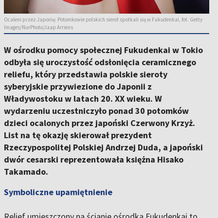
Ocaleni przez Japonię: Potomkowie polskich sierot spotkali się w Fukudenkai, fot. Getty
Images/NurPhoto/Jaap Arriens
W ośrodku pomocy społecznej Fukudenkai w Tokio
odbyła się uroczystość odsłonięcia ceramicznego
reliefu, który przedstawia polskie sieroty
syberyjskie przywiezione do Japonii z
Władywostoku w latach 20. XX wieku. W
wydarzeniu uczestniczyło ponad 30 potomków
dzieci ocalonych przez japoński Czerwony Krzyż.
List na tę okazję skierował prezydent
Rzeczypospolitej Polskiej Andrzej Duda, a japoński
dwór cesarski reprezentowała księżna Hisako
Takamado.
Symboliczne upamiętnienie
Relief umieszczony na ścianie ośrodka Fukudenkai to