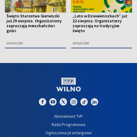
Święto Starostwa Gierwiszki
„Lato w Dziewieniszkach” już
już 29 sierpnia. Organizatorzy
22 sierpnia. Organizatorzy
zapraszają mieszkańców i
zapraszają na tradycyjne
gości
święto
SPOŁECZNE
SPOŁECZNE
Abonament TVP
Rada Programowa
Ogłoszenia przetargowe