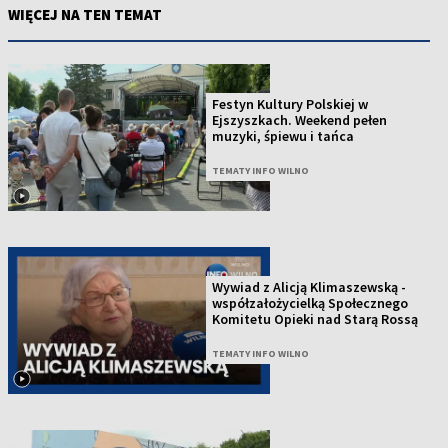
WIĘCEJ NA TEN TEMAT
Festyn Kultury Polskiej w
Ejszyszkach. Weekend pełen
muzyki, śpiewu i tańca
TEMATY INFO WILNO
Wywiad z Alicją Klimaszewską -
współzałożycielką Społecznego
Komitetu Opieki nad Starą Rossą
TEMATY INFO WILNO