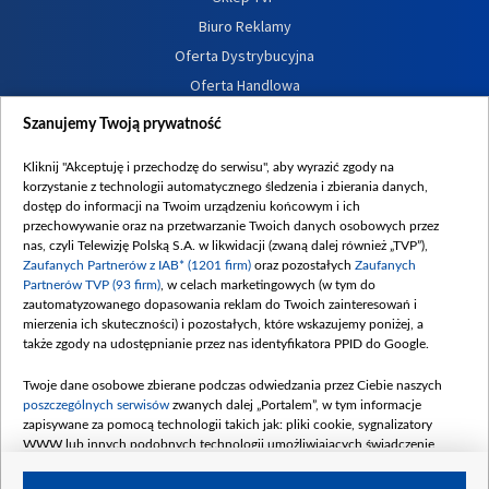
Biuro Reklamy
Oferta Dystrybucyjna
Oferta Handlowa
Dostępność
Szanujemy Twoją prywatność
Moje zgody
Kliknij "Akceptuję i przechodzę do serwisu", aby wyrazić zgody na
Procedura zgłoszeń wewnętrznych
korzystanie z technologii automatycznego śledzenia i zbierania danych,
dostęp do informacji na Twoim urządzeniu końcowym i ich
przechowywanie oraz na przetwarzanie Twoich danych osobowych przez
nas, czyli Telewizję Polską S.A. w likwidacji (zwaną dalej również „TVP”),
Zaufanych Partnerów z IAB* (1201 firm)
oraz pozostałych
Zaufanych
Partnerów TVP (93 firm)
, w celach marketingowych (w tym do
zautomatyzowanego dopasowania reklam do Twoich zainteresowań i
mierzenia ich skuteczności) i pozostałych, które wskazujemy poniżej, a
także zgody na udostępnianie przez nas identyfikatora PPID do Google.
Twoje dane osobowe zbierane podczas odwiedzania przez Ciebie naszych
poszczególnych serwisów
zwanych dalej „Portalem”, w tym informacje
zapisywane za pomocą technologii takich jak: pliki cookie, sygnalizatory
WWW lub innych podobnych technologii umożliwiających świadczenie
dopasowanych i bezpiecznych usług, personalizację treści oraz reklam,
udostępnianie funkcji mediów społecznościowych oraz analizowanie ruchu