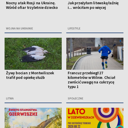
Nocny atak Rosji na Ukrainę.
Jak przeżyłam litewską łaźnię
Wśród ofiar trzyletnie dziecko
i... wróciłam po więcej
WOJNA NA UKRAINIE
LIFESTYLE
Żywy bocian z Montwiliszek
Francuz przebiegł 27
trafił pod opiekę służb
kilometrów w Wilnie. Chciał
zwrócić uwagę na cukrzycę
typu 1
LITWA
SPOŁECZNE