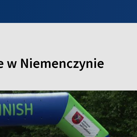
INFO WILNO
WILNO NA DZIEŃ DOBRY
PROGRAMY
ZGŁOŚ
e w Niemenczynie