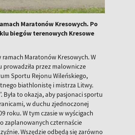
w ramach Maratonów Kresowych. Po
cyklu biegów terenowych Kresowe
e w ramach Maratonów Kresowych. W
u prowadziła przez malownicze
trum Sportu Rejonu Wileńskiego,
ego biathlonistę i mistrza Litwy.
. Była to okazja, aby pasjonaci sportu
 granicami, w duchu zjednoczonej
 roku. W tym czasie w wyścigach
ało zaplanowanych czternaście
zyźnie. Wszędzie odbędą się zarówno