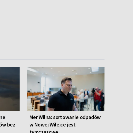
one
Mer Wilna: sortowanie odpadów
ców bez
w Nowej Wilejce jest
tymczasowe