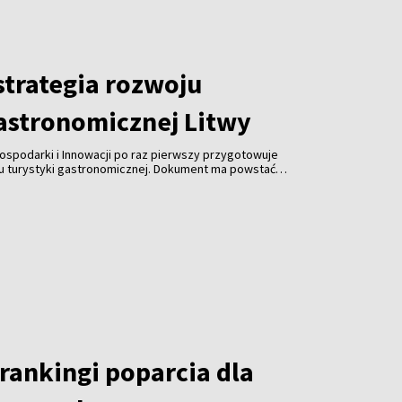
trategia rozwoju
gastronomicznej Litwy
ospodarki i Innowacji po raz pierwszy przygotowuje
ju turystyki gastronomicznej. Dokument ma powstać
spółpracy z branżą gastronomiczną, turystyczną i
 jest uczynienie gastronomii jedną z najważniejszych
ki, zwiększenie jej konkurencyjności i promocja kraju za
rankingi poparcia dla