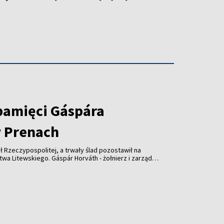
pamięci Gáspára
 Prenach
ł Rzeczypospolitej, a trwały ślad pozostawił na
wskiego. Gáspár Horváth - żołnierz i zarządca
lecia temu wsparł kościół w Prenach. Dziś
słonięta z udziałem przedstawicieli Litwy,