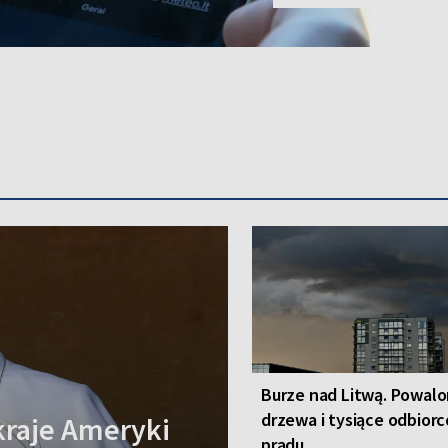
Burze nad Litwą. Powal
drzewa i tysiące odbior
kraje Ameryki
prądu