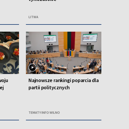
LITWA
woju
Najnowsze rankingi poparcia dla
ej
partii politycznych
TEMATY INFO WILNO