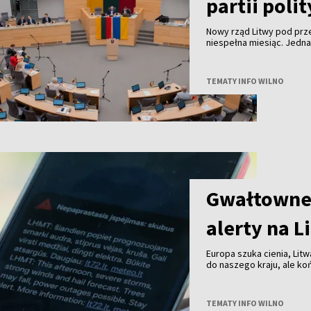
partii poli
Nowy rząd Litwy pod pr
niespełna miesiąc. Jedn
TEMATY INFO WILNO
Gwałtowne 
alerty na L
Europa szuka cienia, Litw
do naszego kraju, ale k
przechodzą już burze z 
TEMATY INFO WILNO