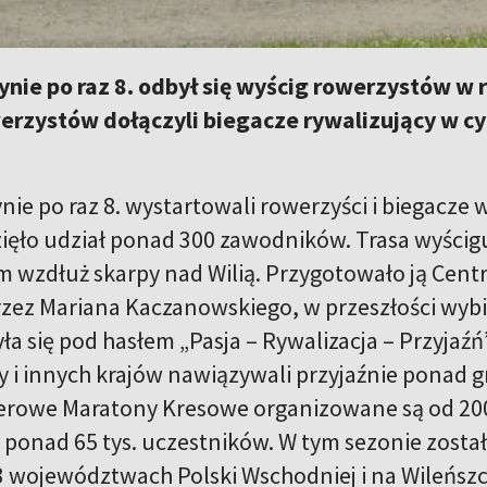
nie po raz 8. odbył się wyścig rowerzystów 
owerzystów dołączyli biegacze rywalizujący w 
ie po raz 8. wystartowali rowerzyści i biegacz
ęło udział ponad 300 zawodników. Trasa wyścig
ym wzdłuż skarpy nad Wilią. Przygotowało ją Cen
zez Mariana Kaczanowskiego, w przeszłości wybitn
a się pod hasłem „Pasja – Rywalizacja – Przyjaźń”
twy i innych krajów nawiązywali przyjaźnie ponad
rowe Maratony Kresowe organizowane są od 2009
ł ponad 65 tys. uczestników. W tym sezonie zost
 województwach Polski Wschodniej i na Wileńszc