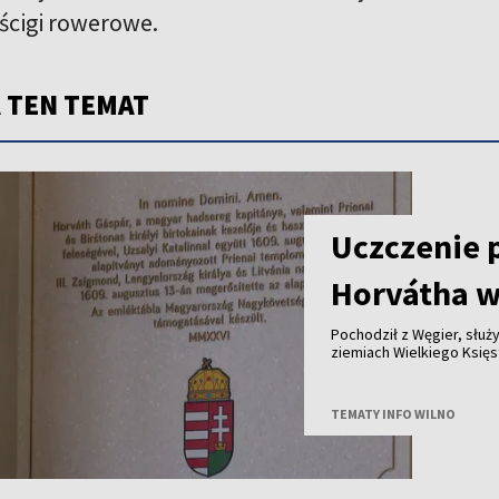
wyścigi rowerowe.
 TEN TEMAT
Uczczenie 
Horvátha w
Pochodził z Węgier, służy
ziemiach Wielkiego Księstwa Lite
królewskich dóbr - ponad cztery stu
jego historię przypomina tablica od
Polski i Węgier.
TEMATY INFO WILNO