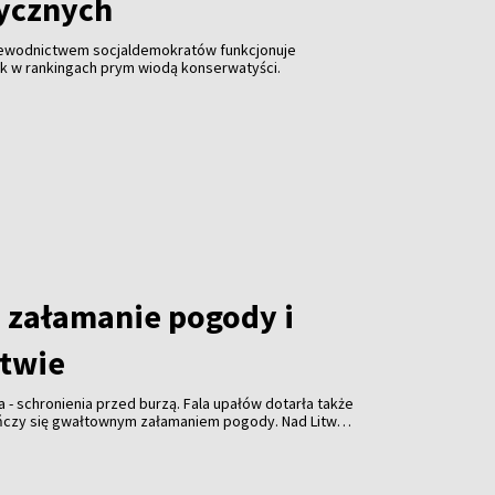
tycznych
zewodnictwem socjaldemokratów funkcjonuje
ak w rankingach prym wiodą konserwatyści.
załamanie pogody i
itwie
a - schronienia przed burzą. Fala upałów dotarła także
ończy się gwałtownym załamaniem pogody. Nad Litwą
ulewami, gradem i porywistym wiatrem.