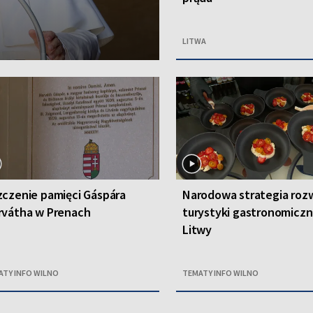
LITWA
czenie pamięci Gáspára
Narodowa strategia roz
rvátha w Prenach
turystyki gastronomiczn
Litwy
ATY INFO WILNO
TEMATY INFO WILNO