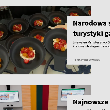
Narodowa s
turystyki 
Litewskie Ministerstwo G
krajową strategię rozwo
do końca tego roku we w
innymi partnerami. Celem
gałęzi litewskiej turysty
TEMATY INFO WILNO
granicą.
Najnowsze 