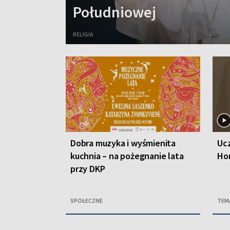
Południowej
RELIGIA
Dobra muzyka i wyśmienita
Ucz
kuchnia – na pożegnanie lata
Ho
przy DKP
SPOŁECZNE
TEM