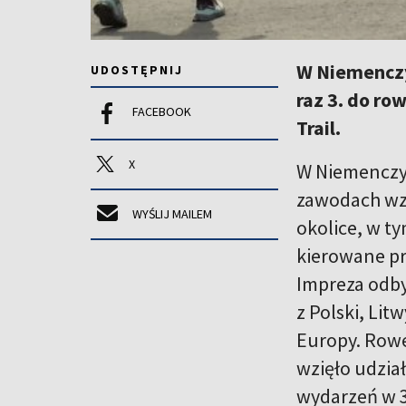
W Niemenczy
UDOSTĘPNIJ
raz 3. do r
FACEBOOK
Trail.
X
W Niemenczyn
zawodach wzi
WYŚLIJ MAILEM
okolice, w t
kierowane pr
Impreza odbył
z Polski, Li
Europy. Rowe
wzięło udzia
wydarzeń w 3