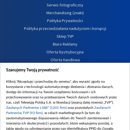
Serwis fotograficzny
Merchandising (znaki)
Polityka Prywatności
Polityka przeciwdziałania nadużyciom i korupcji
Sklep TVP
Biuro Reklamy
Oferta Dystrybucyjna
Oferta Handlowa
Dostępność
Szanujemy Twoją prywatność
Moje zgody
Kliknij "Akceptuję i przechodzę do serwisu", aby wyrazić zgody na
Procedura zgłoszeń wewnętrznych
korzystanie z technologii automatycznego śledzenia i zbierania danych,
dostęp do informacji na Twoim urządzeniu końcowym i ich
przechowywanie oraz na przetwarzanie Twoich danych osobowych przez
nas, czyli Telewizję Polską S.A. w likwidacji (zwaną dalej również „TVP”),
Zaufanych Partnerów z IAB* (1201 firm)
oraz pozostałych
Zaufanych
Partnerów TVP (93 firm)
, w celach marketingowych (w tym do
zautomatyzowanego dopasowania reklam do Twoich zainteresowań i
mierzenia ich skuteczności) i pozostałych, które wskazujemy poniżej, a
także zgody na udostępnianie przez nas identyfikatora PPID do Google.