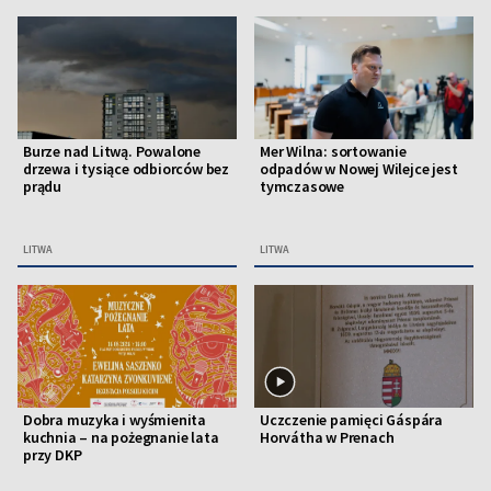
Burze nad Litwą. Powalone
Mer Wilna: sortowanie
drzewa i tysiące odbiorców bez
odpadów w Nowej Wilejce jest
prądu
tymczasowe
LITWA
LITWA
Dobra muzyka i wyśmienita
Uczczenie pamięci Gáspára
kuchnia – na pożegnanie lata
Horvátha w Prenach
przy DKP