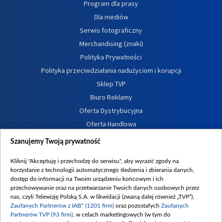
Program dla prasy
Dla mediów
Serwis fotograficzny
Merchandising (znaki)
Polityka Prywatności
Polityka przeciwdziałania nadużyciom i korupcji
Sklep TVP
Biuro Reklamy
Oferta Dystrybucyjna
Oferta Handlowa
Dostępność
Szanujemy Twoją prywatność
Moje zgody
Kliknij "Akceptuję i przechodzę do serwisu", aby wyrazić zgody na
Procedura zgłoszeń wewnętrznych
korzystanie z technologii automatycznego śledzenia i zbierania danych,
dostęp do informacji na Twoim urządzeniu końcowym i ich
przechowywanie oraz na przetwarzanie Twoich danych osobowych przez
nas, czyli Telewizję Polską S.A. w likwidacji (zwaną dalej również „TVP”),
Zaufanych Partnerów z IAB* (1201 firm)
oraz pozostałych
Zaufanych
Partnerów TVP (93 firm)
, w celach marketingowych (w tym do