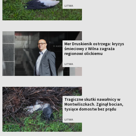
LITWA
Mer Druskienik ostrzega: kryzys
śmieciowy z Wilna zagraża
regionowi olickiemu
LITWA
Tragiczne skutki nawałnicy w
Montwiliszkach. Zginął bocian,
tysiące domostw bez prądu
LITWA