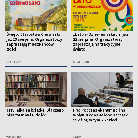
Święto Starostwa Gierwiszki
„Lato w Dziewieniszkach” już
już 29 sierpnia. Organizatorzy
22 sierpnia. Organizatorzy
zapraszają mieszkańców i
zapraszają na tradycyjne
gości
święto
SPOŁECZNE
SPOŁECZNE
Trzy jajka za książkę. Dlaczego
IPN: Podczas ekshumacji na
pisarze mówią: dość?
Wołyniu odnaleziono szczątki
55 ofiar, w tym 26 dzieci
TVP WILNO
ŚWIAT