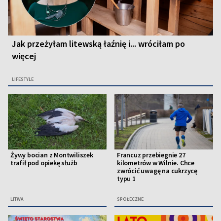
Jak przeżyłam litewską łaźnię i... wróciłam po
więcej
LIFESTYLE
Żywy bocian z Montwiliszek
Francuz przebiegnie 27
trafił pod opiekę służb
kilometrów w Wilnie. Chce
zwrócić uwagę na cukrzycę
typu 1
LITWA
SPOŁECZNE