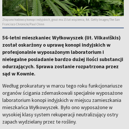
Złapano hodowcę konopi indyjskich, grozi mu 15 lat więzienia, fot. Getty Images/The San
Francisco Chronicle/Paul Chinn
56-letni mieszkaniec Wyłkowyszek (lit. Vilkaviškis)
został oskarżony o uprawę konopi indyjskich w
profesjonalnie wyposażonym laboratorium i
nielegalne posiadanie bardzo dużej ilości substancji
odurzających. Sprawa zostanie rozpatrzona przez
sąd w Kownie.
Według prokuratury w marcu tego roku funkcjonariusze
organów ścigania zdemaskowali specjalnie wyposażone
laboratorium konopi indyjskich w miejscu zamieszkania
mieszkańca Wyłkowyszek. Było ono wyposażone w
wysokiej klasy system rekuperacji neutralizujący ostry
zapach wydzielany przez te rośliny.