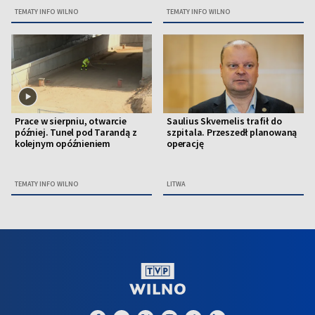
TEMATY INFO WILNO
TEMATY INFO WILNO
Prace w sierpniu, otwarcie
Saulius Skvernelis trafił do
później. Tunel pod Tarandą z
szpitala. Przeszedł planowaną
kolejnym opóźnieniem
operację
TEMATY INFO WILNO
LITWA