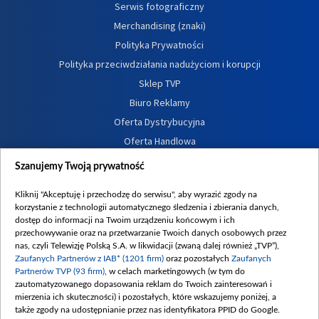
Serwis fotograficzny
Merchandising (znaki)
Polityka Prywatności
Polityka przeciwdziałania nadużyciom i korupcji
Sklep TVP
Biuro Reklamy
Oferta Dystrybucyjna
Oferta Handlowa
Dostępność
Szanujemy Twoją prywatność
Moje zgody
Kliknij "Akceptuję i przechodzę do serwisu", aby wyrazić zgody na
Procedura zgłoszeń wewnętrznych
korzystanie z technologii automatycznego śledzenia i zbierania danych,
dostęp do informacji na Twoim urządzeniu końcowym i ich
przechowywanie oraz na przetwarzanie Twoich danych osobowych przez
nas, czyli Telewizję Polską S.A. w likwidacji (zwaną dalej również „TVP”),
Zaufanych Partnerów z IAB* (1201 firm)
oraz pozostałych
Zaufanych
Partnerów TVP (93 firm)
, w celach marketingowych (w tym do
zautomatyzowanego dopasowania reklam do Twoich zainteresowań i
mierzenia ich skuteczności) i pozostałych, które wskazujemy poniżej, a
także zgody na udostępnianie przez nas identyfikatora PPID do Google.