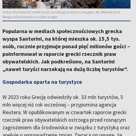
Grecja: Na Santorini nawet turyści narzekają na dużą liczbę gości, fot. Mehmet Emin
Menguarslan/Anadolu via Getty Images
Popularna w mediach społecznościowych grecka
wyspa Santorini, na której mieszka ok. 15,5 tys.
osób, rocznie przyjmuje ponad pięć milionów gości –
poinformował w raporcie grecki rzecznik praw
obywatelskich. Jak podkreślono, na Santorini
„nawet turyści narzekają na dużą liczbę turystów”.
Gospodarka oparta na turystyce
W 2023 roku Grecję odwiedziły ok. 33 mln turystów, 5
mln więcej niż rok wcześniej – przypomina agencja
Reutera. W opublikowanym w czwartek raporcie grecki
rzecznik praw obywatelskich ostrzega przed rosnącym
zagrożeniem dla środowiska w związku z turystyką oraz
apeluje o wprowadzenie zmian. Zwraca on uwagę, że