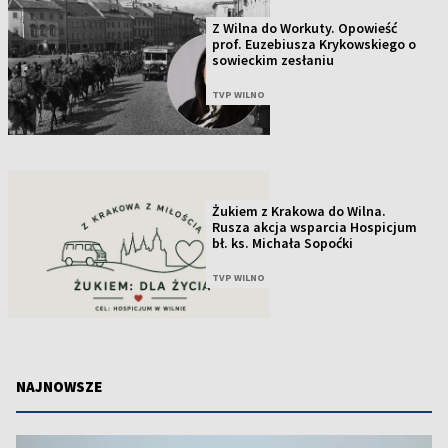
Z Wilna do Workuty. Opowieść
prof. Euzebiusza Krykowskiego o
sowieckim zesłaniu
TVP WILNO
Żukiem z Krakowa do Wilna.
Rusza akcja wsparcia Hospicjum
bł. ks. Michała Sopoćki
TVP WILNO
NAJNOWSZE