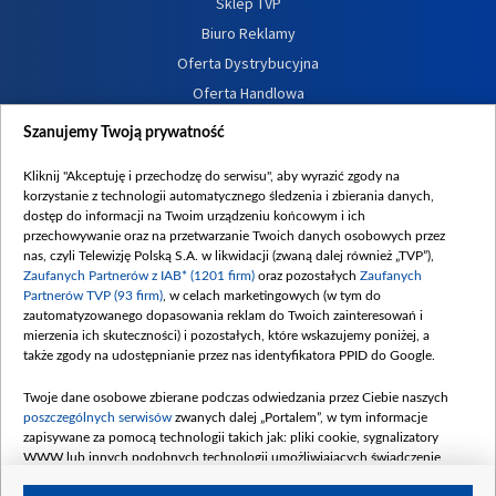
Sklep TVP
Biuro Reklamy
Oferta Dystrybucyjna
Oferta Handlowa
Dostępność
Szanujemy Twoją prywatność
Moje zgody
Kliknij "Akceptuję i przechodzę do serwisu", aby wyrazić zgody na
Procedura zgłoszeń wewnętrznych
korzystanie z technologii automatycznego śledzenia i zbierania danych,
dostęp do informacji na Twoim urządzeniu końcowym i ich
przechowywanie oraz na przetwarzanie Twoich danych osobowych przez
nas, czyli Telewizję Polską S.A. w likwidacji (zwaną dalej również „TVP”),
Zaufanych Partnerów z IAB* (1201 firm)
oraz pozostałych
Zaufanych
Partnerów TVP (93 firm)
, w celach marketingowych (w tym do
zautomatyzowanego dopasowania reklam do Twoich zainteresowań i
mierzenia ich skuteczności) i pozostałych, które wskazujemy poniżej, a
także zgody na udostępnianie przez nas identyfikatora PPID do Google.
Twoje dane osobowe zbierane podczas odwiedzania przez Ciebie naszych
poszczególnych serwisów
zwanych dalej „Portalem”, w tym informacje
zapisywane za pomocą technologii takich jak: pliki cookie, sygnalizatory
WWW lub innych podobnych technologii umożliwiających świadczenie
dopasowanych i bezpiecznych usług, personalizację treści oraz reklam,