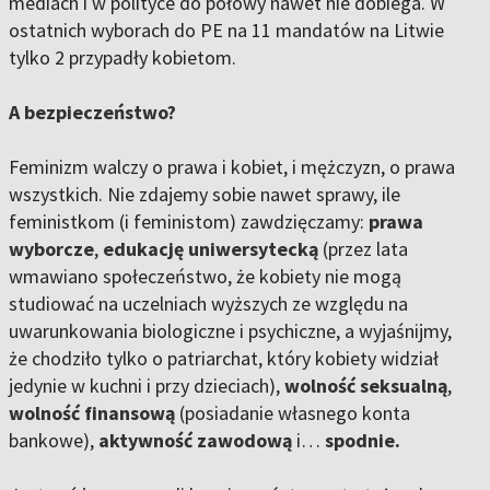
mediach i w polityce do połowy nawet nie dobiega. W
ostatnich wyborach do PE na 11 mandatów na Litwie
tylko 2 przypadły kobietom.
A bezpieczeństwo?
Feminizm walczy o prawa i kobiet, i mężczyzn, o prawa
wszystkich. Nie zdajemy sobie nawet sprawy, ile
feministkom (i feministom) zawdzięczamy:
prawa
wyborcze
,
edukację uniwersytecką
(przez lata
wmawiano społeczeństwo, że kobiety nie mogą
studiować na uczelniach wyższych ze względu na
uwarunkowania biologiczne i psychiczne, a wyjaśnijmy,
że chodziło tylko o patriarchat, który kobiety widział
jedynie w kuchni i przy dzieciach),
wolność seksualną
,
wolność finansową
(posiadanie własnego konta
bankowe),
aktywność zawodową
i…
spodnie.