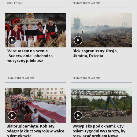
SPOŁECZNE
TEMATY INFO WILNO
35 lat razem na scenie.
Blok zagraniczny: Rosja,
„Suderwianie” obchodzą
Ukraina, Estonia
muzyczny jubileusz
TEMATY INFO WILNO
TEMATY INFO WILNO
Białoruś pamięta. Kobiety
Wysypisko pod oknami. Czy
odegrały kluczową rolę w walce
osiem tygodni wystarczy, by
o demokrację
rozwiązać problem Nowej