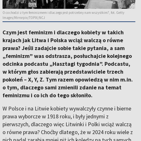
O co chodzi z tym feminizmem i dlaczego jest potrzebny nam wszystkim?, fot. Getty
Images/Mirrorpix/TOPIX/NCJ
Czym jest feminizm i dlaczego kobiety w takich
krajach jak Litwa i Polska wciąż walczą o równe
prawa? Jeśli zadajcie sobie takie pytania, a sam
„feminizm” was odstrasza, posłuchajcie kolejnego
odcinka podcastu „Hasztagi tygodnia”. Podcastu,
w którym głos zabierają przedstawiciele trzech
pokoleń – X, Y, Z. Tym razem opowiedzą w nim m.in.
o tym, dlaczego sami zmienili zdanie na temat
feminizmu i co ich do tego skłoniło.
W Polsce i na Litwie kobiety wywalczyły czynne i bierne
prawa wyborcze w 1918 roku, i były jednymi z
pierwszych, dlaczego więc Litwinki i Polki wciąż walczą
o równe prawa? Choćby dlatego, że w 2024 roku wiele z
nich nadal zarabia mniej niż ich koledzy na tych samych