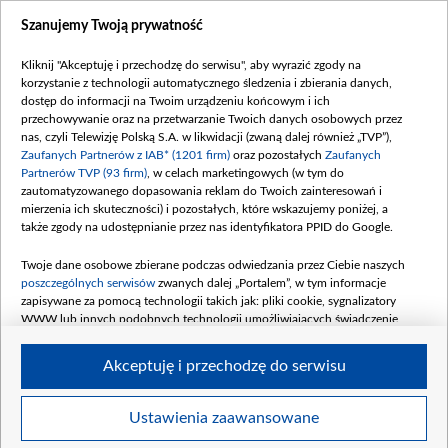
Dostępność
Szanujemy Twoją prywatność
Moje zgody
Kliknij "Akceptuję i przechodzę do serwisu", aby wyrazić zgody na
Procedura zgłoszeń wewnętrznych
korzystanie z technologii automatycznego śledzenia i zbierania danych,
dostęp do informacji na Twoim urządzeniu końcowym i ich
przechowywanie oraz na przetwarzanie Twoich danych osobowych przez
nas, czyli Telewizję Polską S.A. w likwidacji (zwaną dalej również „TVP”),
Zaufanych Partnerów z IAB* (1201 firm)
oraz pozostałych
Zaufanych
Partnerów TVP (93 firm)
, w celach marketingowych (w tym do
zautomatyzowanego dopasowania reklam do Twoich zainteresowań i
mierzenia ich skuteczności) i pozostałych, które wskazujemy poniżej, a
także zgody na udostępnianie przez nas identyfikatora PPID do Google.
Twoje dane osobowe zbierane podczas odwiedzania przez Ciebie naszych
poszczególnych serwisów
zwanych dalej „Portalem”, w tym informacje
zapisywane za pomocą technologii takich jak: pliki cookie, sygnalizatory
WWW lub innych podobnych technologii umożliwiających świadczenie
dopasowanych i bezpiecznych usług, personalizację treści oraz reklam,
udostępnianie funkcji mediów społecznościowych oraz analizowanie ruchu
Akceptuję i przechodzę do serwisu
w Internecie.
Twoje dane osobowe zbierane podczas odwiedzania przez Ciebie
Ustawienia zaawansowane
poszczególnych serwisów
na Portalu, takie jak adresy IP, identyfikatory
©2026 Telewizja Polska S. A. w likwidacji
Twoich urządzeń końcowych i identyfikatory plików cookie, informacje o