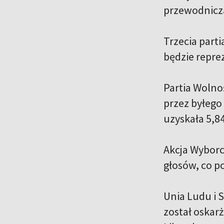
przewodnicząc
Trzecia part
będzie repre
Partia Wolno
przez byłego
uzyskała 5,8
Akcja Wyborc
głosów, co p
Unia Ludu i S
został oskar