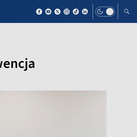
 TEMAT
WIĘCEJ
wencja