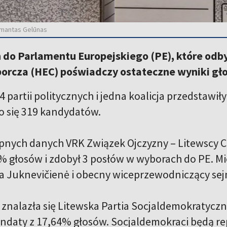
Irmantas Gelūnas
do Parlamentu Europejskiego (PE), które odby
orcza (HEC) poświadczy ostateczne wyniki gł
 partii politycznych i jedna koalicja przedstawił
o się 319 kandydatów.
nych danych VRK Związek Ojczyzny – Litewscy C
% głosów i zdobył 3 posłów w wyborach do PE. Mi
sa Juknevičienė i obecny wiceprzewodniczący se
 znalazła się Litewska Partia Socjaldemokratyczn
ndaty z 17,64% głosów. Socjaldemokraci będą r