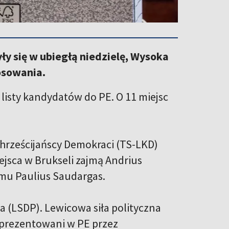
ły się w ubiegłą niedzielę, Wysoka
osowania.
y listy kandydatów do PE. O 11 miejsc
hrześcijańscy Demokraci (TS-LKD)
ejsca w Brukseli zajmą Andrius
jmu Paulius Saudargas.
a (LSDP). Lewicowa siła polityczna
eprezentowani w PE przez