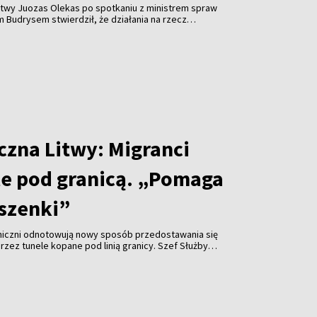
twy Juozas Olekas po spotkaniu z ministrem spraw
 Budrysem stwierdził, że działania na rzecz
itwy z Chinami idą w dobrym kierunku i mają właściwe
czna Litwy: Migranci
le pod granicą. „Pomaga
szenki”
aniczni odnotowują nowy sposób przedostawania się
rzez tunele kopane pod linią granicy. Szef Służby
wej (VSAT) Rustamas Liubajevas nie ma wątpliwości,
 długości kilkudziesięciu metrów pomagają migrantom
kiego reżimu.