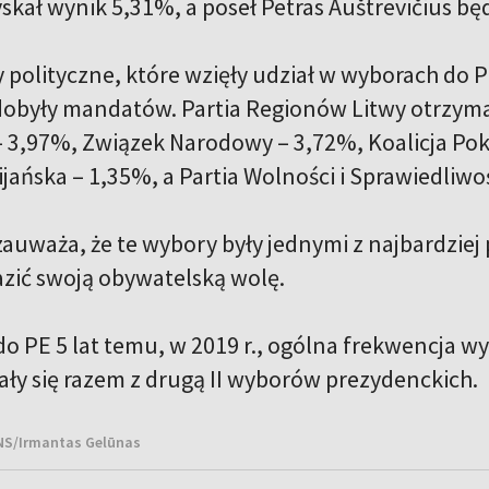
yskał wynik 5,31%, a poseł Petras Auštrevičius b
ły polityczne, które wzięły udział w wyborach do
zdobyły mandatów. Partia Regionów Litwy otrzym
 – 3,97%, Związek Narodowy – 3,72%, Koalicja Pok
jańska – 1,35%, a Partia Wolności i Sprawiedliwo
auważa, że te wybory były jednymi z najbardzie
azić swoją obywatelską wolę.
o PE 5 lat temu, w 2019 r., ogólna frekwencja w
ły się razem z drugą II wyborów prezydenckich.
BNS/Irmantas Gelūnas