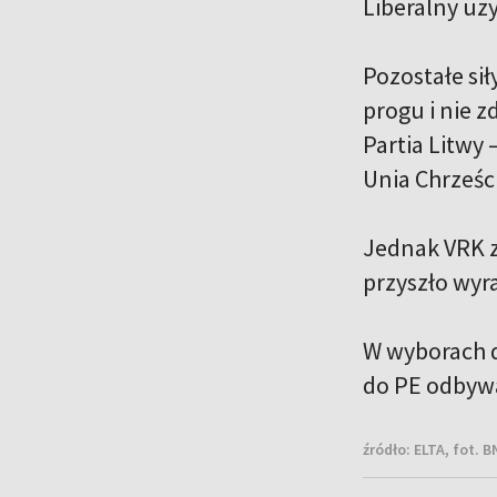
Liberalny uz
Pozostałe si
progu i nie 
Partia Litwy
Unia Chrześci
Jednak VRK z
przyszło wyr
W wyborach d
do PE odbywa
źródło:
ELTA, fot. 