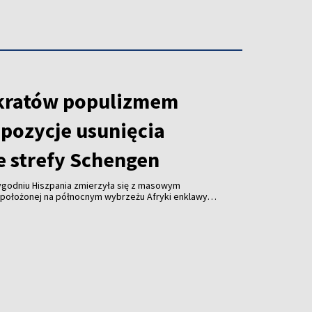
kratów populizmem
opozycje usunięcia
e strefy Schengen
tygodniu Hiszpania zmierzyła się z masowym
położonej na północnym wybrzeżu Afryki enklawy
emokratów, Virginijus Sinkevičius, stwierdził, że
uropejskiej wezwania do wykluczenia Hiszpanii ze
jawem populizmu.