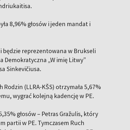
ndriukaitisa.
była 8,96% głosów i jeden mandat i
 i będzie reprezentowana w Brukseli
ia Demokratyczna „W imię Litwy”
sa Sinkevičiusa.
ch Rodzin (LLRA-KŠS) otrzymała 5,67%
emu, wygrać kolejną kadencję w PE.
5,35% głosów – Petras Gražulis, który
lem partii w PE. Tymczasem Ruch