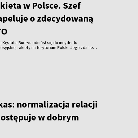
kieta w Polsce. Szef
apeluje o zdecydowaną
TO
i Kęstutis Budrys odniósł się do incydentu
syjskiej rakiety na terytorium Polski. Jego zdaniem
eć nie tylko spokojem, lecz także konkretnymi
becność wojskową na swojej wschodniej flance oraz
cze stanowisko wobec Rosji.
as: normalizacja relacji
postępuje w dobrym