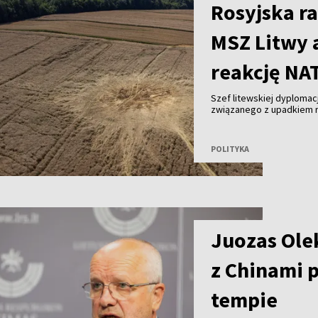
Rosyjska ra
MSZ Litwy 
reakcję NA
Szef litewskiej dyplomacj
związanego z upadkiem ro
NATO powinno odpowiedzi
działaniami: wzmocnić o
przyjąć bardziej stanow
POLITYKA
Juozas Olek
z Chinami 
tempie