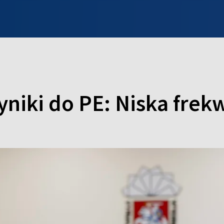
INFO WILNO
WILNO NA DZIEŃ DOBRY
PROGRAMY
ZGŁOŚ
niki do PE: Niska frek