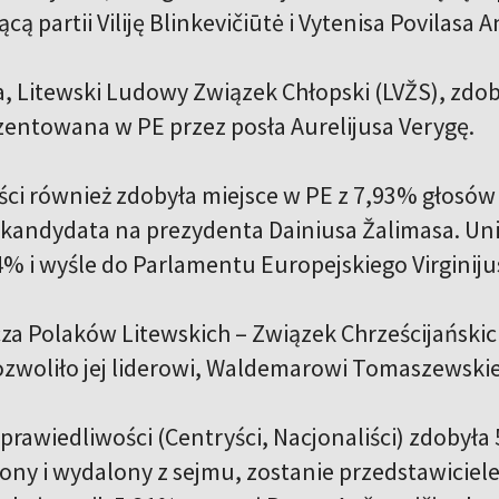
ą partii Viliję Blinkevičiūtė i Vytenisa Povilasa A
ia, Litewski Ludowy Związek Chłopski (LVŽS), zdo
zentowana w PE przez posła Aurelijusa Verygę.
ści również zdobyła miejsce w PE z 7,93% głosów
 kandydata na prezydenta Dainiusa Žalimasa. Un
4% i wyśle do Parlamentu Europejskiego Virginiju
za Polaków Litewskich – Związek Chrześcijański
ozwoliło jej liderowi, Waldemarowi Tomaszewski
prawiedliwości (Centryści, Nacjonaliści) zdobyła 
żony i wydalony z sejmu, zostanie przedstawicie