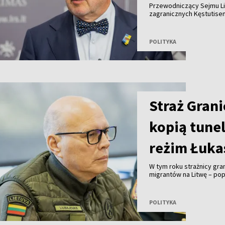
Przewodniczący Sejmu Li
zagranicznych Kęstutisem
normalizacji stosunków L
tempo.
POLITYKA
Straż Grani
kopią tune
reżim Łuka
W tym roku strażnicy gr
migrantów na Litwę – pop
Ochrony Granicy Państwo
że w wykopaniu tuneli o
funkcjonariusze białorus
POLITYKA