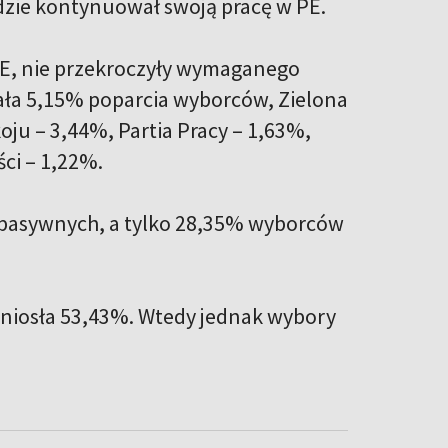
ędzie kontynuował swoją pracę w PE.
 PE, nie przekroczyły wymaganego
ała 5,15% poparcia wyborców, Zielona
oju – 3,44%, Partia Pracy – 1,63%,
ści – 1,22%.
j pasywnych, a tylko 28,35% wyborców
yniosła 53,43%. Wtedy jednak wybory