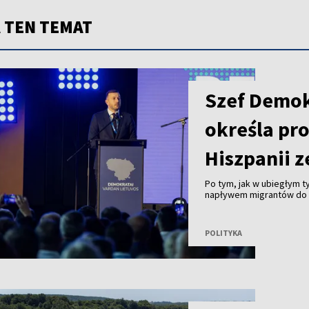
 TEN TEMAT
Szef Demo
określa pr
Hiszpanii z
Po tym, jak w ubiegłym 
napływem migrantów do 
Ceuta, lider rządzących D
pojawiające się w Unii E
strefy Schengen są prze
POLITYKA