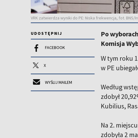
VRK zatwierdza wyniki do PE: Niska frekwencja, fot. BNS/
Po wyborach 
UDOSTĘPNIJ
Komisja Wyb
FACEBOOK
W tym roku 14
X
w PE ubiegał
WYŚLIJ MAILEM
Według wstęp
zdobył 20,92
Kubilius, Ra
Na 2. miejscu
zdobyła 2 ma