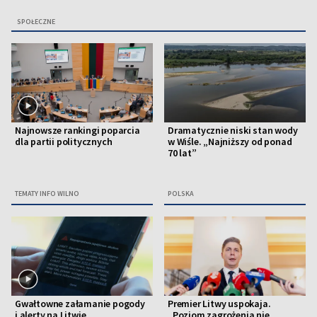
SPOŁECZNE
Najnowsze rankingi poparcia
Dramatycznie niski stan wody
dla partii politycznych
w Wiśle. „Najniższy od ponad
70 lat”
TEMATY INFO WILNO
POLSKA
Gwałtowne załamanie pogody
Premier Litwy uspokaja.
i alerty na Litwie
„Poziom zagrożenia nie