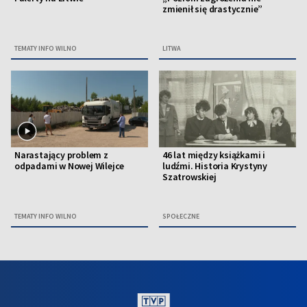
zmienił się drastycznie”
TEMATY INFO WILNO
LITWA
Narastający problem z
46 lat między książkami i
odpadami w Nowej Wilejce
ludźmi. Historia Krystyny
Szatrowskiej
TEMATY INFO WILNO
SPOŁECZNE