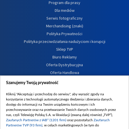
Program dla prasy
Dla mediów
Serwis fotograficzny
Merchandising (znaki)
Polityka Prywatności
Polityka przeciwdziałania nadużyciom i korupcji
Sklep TVP
Biuro Reklamy
Oferta Dystrybucyjna
Oferta Handlowa
Dostępność
Szanujemy Twoją prywatność
Moje zgody
Kliknij "Akceptuję i przechodzę do serwisu", aby wyrazić zgody na
Procedura zgłoszeń wewnętrznych
korzystanie z technologii automatycznego śledzenia i zbierania danych,
dostęp do informacji na Twoim urządzeniu końcowym i ich
przechowywanie oraz na przetwarzanie Twoich danych osobowych przez
nas, czyli Telewizję Polską S.A. w likwidacji (zwaną dalej również „TVP”),
Zaufanych Partnerów z IAB* (1201 firm)
oraz pozostałych
Zaufanych
Partnerów TVP (93 firm)
, w celach marketingowych (w tym do