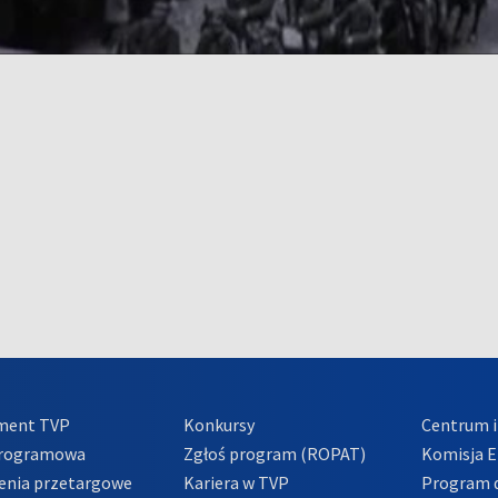
ment TVP
Konkursy
Centrum i
Programowa
Zgłoś program (ROPAT)
Komisja E
enia przetargowe
Kariera w TVP
Program d