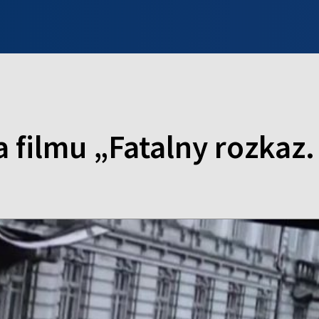
INFO WILNO
WILNO NA DZIEŃ DOBRY
PROGRAMY
ZGŁOŚ
 filmu „Fatalny rozkaz.