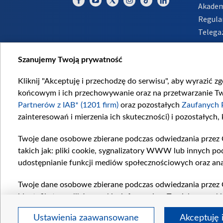
Akadem
Regula
Telega
Inform
Szanujemy Twoją prywatność
Kliknij "Akceptuję i przechodzę do serwisu", aby wyrazić z
końcowym i ich przechowywanie oraz na przetwarzanie Twoi
Partnerów z IAB* (1201 firm)
oraz pozostałych
Zaufanych 
zainteresowań i mierzenia ich skuteczności) i pozostałych,
Twoje dane osobowe zbierane podczas odwiedzania przez 
takich jak: pliki cookie, sygnalizatory WWW lub innych po
udostępnianie funkcji mediów społecznościowych oraz ana
Twoje dane osobowe zbierane podczas odwiedzania przez 
identyfikatory plików cookie, informacje o Twoich wyszuk
pozostałych
Zaufanych Partnerów TVP
dla realizacji nas
Ustawienia zaawansowane
Akceptuję 
wyboru spersonalizowanych reklam, tworzenia profilu sper