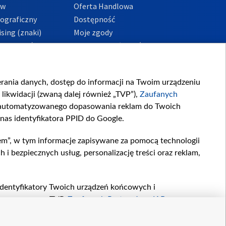
ów
Oferta Handlowa
tograficzny
Dostępność
sing (znaki)
Moje zgody
Prywatności
Procedura zgłoszeń
wewnętrznych
przeciwdziałania
m i korupcji
ierania danych, dostęp do informacji na Twoim urządzeniu
likwidacji (zwaną dalej również „TVP”),
Zaufanych
zautomatyzowanego dopasowania reklam do Twoich
 nas identyfikatora PPID do Google.
em”, w tym informacje zapisywane za pomocą technologii
 bezpiecznych usług, personalizację treści oraz reklam,
, identyfikatory Twoich urządzeń końcowych i
twarzane przez TVP,
Zaufanych Partnerów z IAB
oraz
zeniu lub dostęp do nich, wyboru podstawowych reklam,
reści, wyboru spersonalizowanych treści, pomiaru