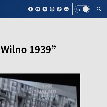
 TEMAT
WIĘCEJ
 Wilno 1939”