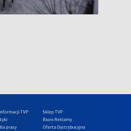
nformacji TVP
Sklep TVP
tyki
Biuro Reklamy
la prasy
Oferta Dystrybucyjna