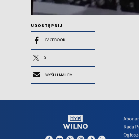
UDOSTĘPNIJ
FACEBOOK
X
WYŚLIJ MAILEM
Abona
Rada 
Ogłosz