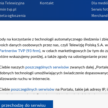
ia Telewizyjna
Kontakt
Dla medi
min tvp.pl
Serwis fo
zeta ogłoszenia
Merchandi
acje o nadawcy
Polityka 
Polityka 
nadużycio
gody na korzystanie z technologii automatycznego śledzenia i zb
ch danych osobowych przez nas, czyli Telewizję Polską S.A. w 
Partnerów TVP (93 firm)
, w celach marketingowych (w tym do 
 które wskazujemy poniżej, a także zgody na udostępnianie przez
Ciebie naszych
poszczególnych serwisów
zwanych dalej „Portal
dobnych technologii umożliwiających świadczenie dopasowanych i
lizowanie ruchu w Internecie.
Ciebie
poszczególnych serwisów
na Portalu, takie jak adresy IP
iwaniach w serwisach Portalu czy historia odwiedzin będą prze
tępujących celów i funkcji: przechowywania informacji na urząd
i przechodzę do serwisu
sonalizowanych reklam, tworzenia profilu spersonalizowanych t