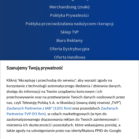
Merchandising (znaki)
Polityka Prywatności
Polityka przeciwdziałania nadużyciom i korupcji
Sklep TVP
Biuro Reklamy
Oferta Dystrybucyjna
Oferta Handlowa
Dostępność
Szanujemy Twoją prywatność
Moje zgody
Kliknij "Akceptuję i przechodzę do serwisu", aby wyrazić zgody na
Procedura zgłoszeń wewnętrznych
korzystanie z technologii automatycznego śledzenia i zbierania danych,
dostęp do informacji na Twoim urządzeniu końcowym i ich
przechowywanie oraz na przetwarzanie Twoich danych osobowych przez
nas, czyli Telewizję Polską S.A. w likwidacji (zwaną dalej również „TVP”),
Zaufanych Partnerów z IAB* (1201 firm)
oraz pozostałych
Zaufanych
Partnerów TVP (93 firm)
, w celach marketingowych (w tym do
zautomatyzowanego dopasowania reklam do Twoich zainteresowań i
mierzenia ich skuteczności) i pozostałych, które wskazujemy poniżej, a
także zgody na udostępnianie przez nas identyfikatora PPID do Google.