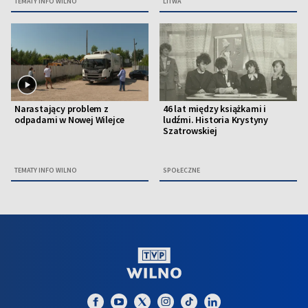
TEMATY INFO WILNO
LITWA
Narastający problem z
46 lat między książkami i
odpadami w Nowej Wilejce
ludźmi. Historia Krystyny
Szatrowskiej
TEMATY INFO WILNO
SPOŁECZNE