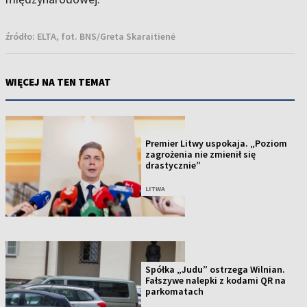
źródło:
ELTA, fot. BNS/Greta Skaraitienė
WIĘCEJ NA TEN TEMAT
Premier Litwy uspokaja. „Poziom
zagrożenia nie zmienił się
drastycznie”
LITWA
Spółka „Judu” ostrzega Wilnian.
Fałszywe nalepki z kodami QR na
parkomatach