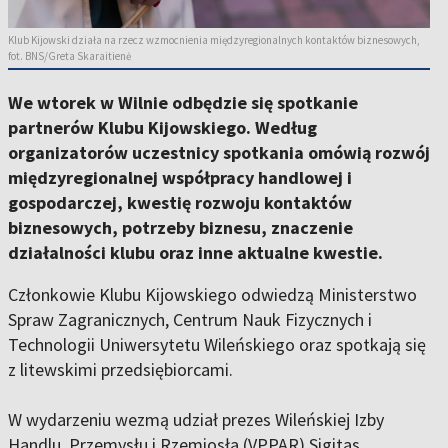
Klub Kijowski działa na rzecz wzmocnienia międzyregionalnych kontaktów biznesowych,
fot. BNS/Greta Skaraitienė
We wtorek w Wilnie odbędzie się spotkanie
partnerów Klubu Kijowskiego. Według
organizatorów uczestnicy spotkania omówią rozwój
międzyregionalnej współpracy handlowej i
gospodarczej, kwestię rozwoju kontaktów
biznesowych, potrzeby biznesu, znaczenie
działalności klubu oraz inne aktualne kwestie.
Członkowie Klubu Kijowskiego odwiedzą Ministerstwo
Spraw Zagranicznych, Centrum Nauk Fizycznych i
Technologii Uniwersytetu Wileńskiego oraz spotkają się
z litewskimi przedsiębiorcami.
W wydarzeniu wezmą udział prezes Wileńskiej Izby
Handlu, Przemysłu i Rzemiosła (VPPAR) Sigitas