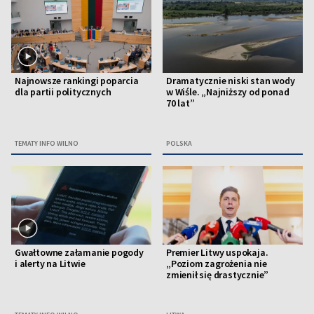
Najnowsze rankingi poparcia
Dramatycznie niski stan wody
dla partii politycznych
w Wiśle. „Najniższy od ponad
70 lat”
TEMATY INFO WILNO
POLSKA
Gwałtowne załamanie pogody
Premier Litwy uspokaja.
i alerty na Litwie
„Poziom zagrożenia nie
zmienił się drastycznie”