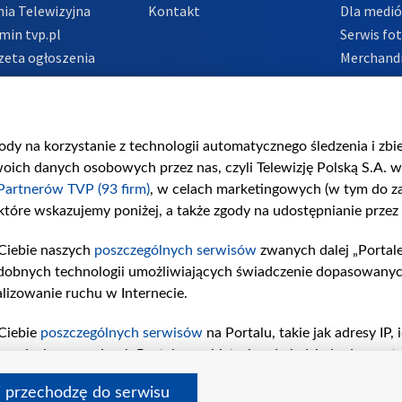
ia Telewizyjna
Kontakt
Dla medi
min tvp.pl
Serwis fo
zeta ogłoszenia
Merchandi
acje o nadawcy
Polityka 
Polityka 
nadużycio
gody na korzystanie z technologii automatycznego śledzenia i zb
ch danych osobowych przez nas, czyli Telewizję Polską S.A. w 
Partnerów TVP (93 firm)
, w celach marketingowych (w tym do 
 które wskazujemy poniżej, a także zgody na udostępnianie przez
Ciebie naszych
poszczególnych serwisów
zwanych dalej „Portal
dobnych technologii umożliwiających świadczenie dopasowanych i
lizowanie ruchu w Internecie.
Ciebie
poszczególnych serwisów
na Portalu, takie jak adresy IP
iwaniach w serwisach Portalu czy historia odwiedzin będą prze
tępujących celów i funkcji: przechowywania informacji na urząd
i przechodzę do serwisu
sonalizowanych reklam, tworzenia profilu spersonalizowanych t