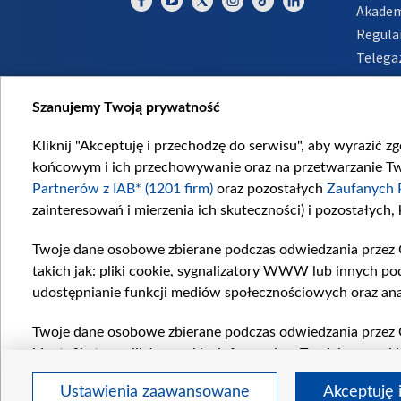
Akadem
Regula
Telega
Inform
Szanujemy Twoją prywatność
Kliknij "Akceptuję i przechodzę do serwisu", aby wyrazić z
końcowym i ich przechowywanie oraz na przetwarzanie Twoi
Partnerów z IAB* (1201 firm)
oraz pozostałych
Zaufanych 
zainteresowań i mierzenia ich skuteczności) i pozostałych,
Twoje dane osobowe zbierane podczas odwiedzania przez 
takich jak: pliki cookie, sygnalizatory WWW lub innych po
udostępnianie funkcji mediów społecznościowych oraz ana
Twoje dane osobowe zbierane podczas odwiedzania przez 
identyfikatory plików cookie, informacje o Twoich wyszuk
pozostałych
Zaufanych Partnerów TVP
dla realizacji nas
Ustawienia zaawansowane
Akceptuję 
wyboru spersonalizowanych reklam, tworzenia profilu sper