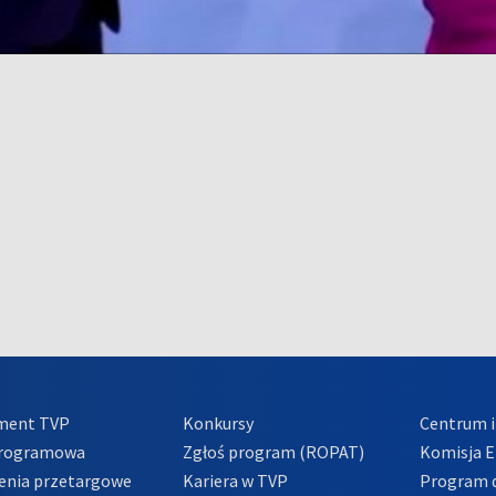
ment TVP
Konkursy
Centrum i
Programowa
Zgłoś program (ROPAT)
Komisja E
enia przetargowe
Kariera w TVP
Program d