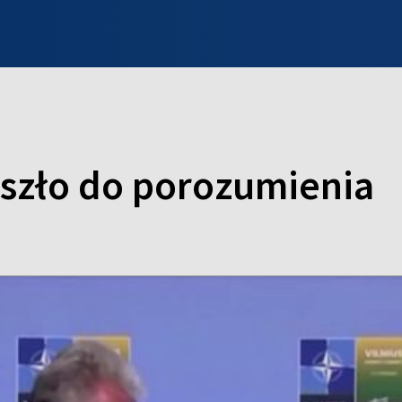
INFO WILNO
WILNO NA DZIEŃ DOBRY
PROGRAMY
ZGŁOŚ
oszło do porozumienia