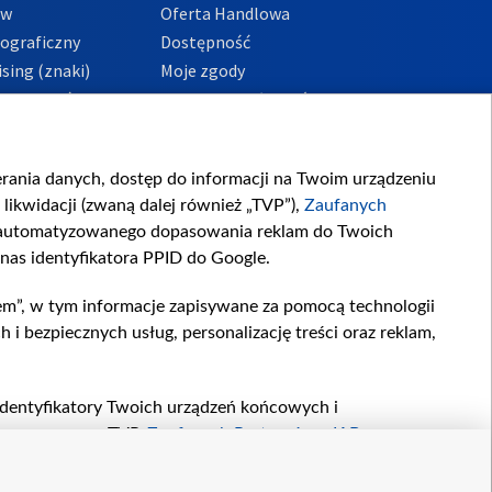
ów
Oferta Handlowa
tograficzny
Dostępność
sing (znaki)
Moje zgody
Prywatności
Procedura zgłoszeń
wewnętrznych
przeciwdziałania
m i korupcji
ierania danych, dostęp do informacji na Twoim urządzeniu
likwidacji (zwaną dalej również „TVP”),
Zaufanych
zautomatyzowanego dopasowania reklam do Twoich
 nas identyfikatora PPID do Google.
em”, w tym informacje zapisywane za pomocą technologii
 bezpiecznych usług, personalizację treści oraz reklam,
, identyfikatory Twoich urządzeń końcowych i
twarzane przez TVP,
Zaufanych Partnerów z IAB
oraz
zeniu lub dostęp do nich, wyboru podstawowych reklam,
reści, wyboru spersonalizowanych treści, pomiaru