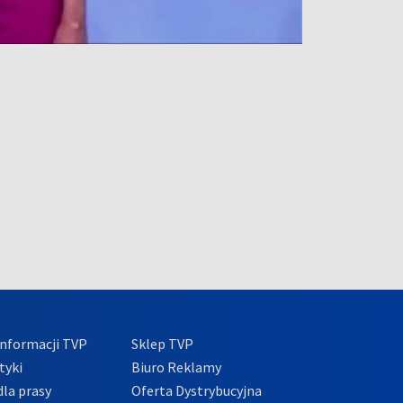
nformacji TVP
Sklep TVP
tyki
Biuro Reklamy
la prasy
Oferta Dystrybucyjna