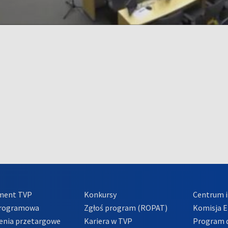
ment TVP
Konkursy
Centrum i
Programowa
Zgłoś program (ROPAT)
Komisja E
enia przetargowe
Kariera w TVP
Program d