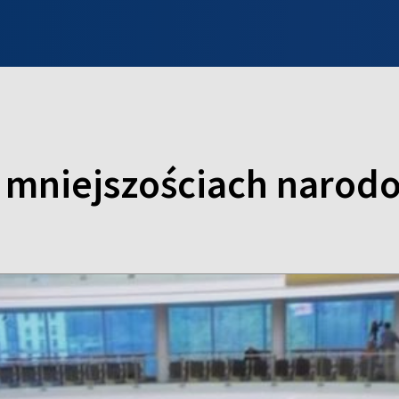
INFO WILNO
WILNO NA DZIEŃ DOBRY
PROGRAMY
ZGŁOŚ
o mniejszościach naro