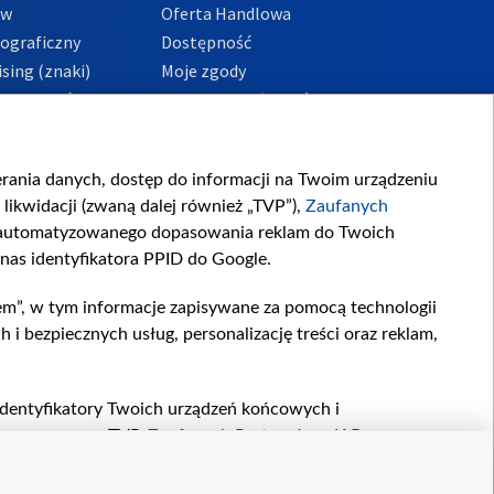
ów
Oferta Handlowa
tograficzny
Dostępność
sing (znaki)
Moje zgody
Prywatności
Procedura zgłoszeń
wewnętrznych
przeciwdziałania
m i korupcji
ierania danych, dostęp do informacji na Twoim urządzeniu
likwidacji (zwaną dalej również „TVP”),
Zaufanych
zautomatyzowanego dopasowania reklam do Twoich
 nas identyfikatora PPID do Google.
em”, w tym informacje zapisywane za pomocą technologii
 bezpiecznych usług, personalizację treści oraz reklam,
, identyfikatory Twoich urządzeń końcowych i
twarzane przez TVP,
Zaufanych Partnerów z IAB
oraz
zeniu lub dostęp do nich, wyboru podstawowych reklam,
reści, wyboru spersonalizowanych treści, pomiaru