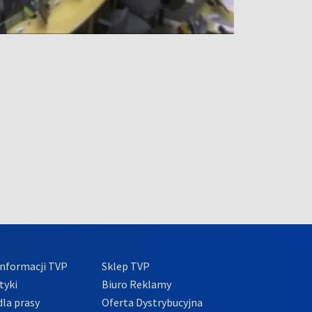
nformacji TVP
Sklep TVP
tyki
Biuro Reklamy
la prasy
Oferta Dystrybucyjna