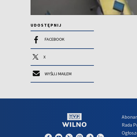
UDOSTĘPNIJ
FACEBOOK
X
WYŚLIJ MAILEM
Abona
Rada 
Ogłosz