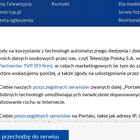
ia Telewizyjna
Kontakt
Dla medi
min tvp.pl
Serwis fo
zeta ogłoszenia
Merchandi
acje o nadawcy
Polityka 
Polityka 
nadużycio
gody na korzystanie z technologii automatycznego śledzenia i zb
ch danych osobowych przez nas, czyli Telewizję Polską S.A. w 
Partnerów TVP (93 firm)
, w celach marketingowych (w tym do 
 które wskazujemy poniżej, a także zgody na udostępnianie przez
Ciebie naszych
poszczególnych serwisów
zwanych dalej „Portal
dobnych technologii umożliwiających świadczenie dopasowanych i
lizowanie ruchu w Internecie.
Ciebie
poszczególnych serwisów
na Portalu, takie jak adresy IP
iwaniach w serwisach Portalu czy historia odwiedzin będą prze
tępujących celów i funkcji: przechowywania informacji na urząd
i przechodzę do serwisu
sonalizowanych reklam, tworzenia profilu spersonalizowanych t