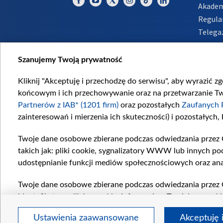
Akadem
Regula
Telega
Inform
Szanujemy Twoją prywatność
Kliknij "Akceptuję i przechodzę do serwisu", aby wyrazić z
końcowym i ich przechowywanie oraz na przetwarzanie Twoi
Partnerów z IAB* (1201 firm)
oraz pozostałych
Zaufanych 
zainteresowań i mierzenia ich skuteczności) i pozostałych,
Twoje dane osobowe zbierane podczas odwiedzania przez 
takich jak: pliki cookie, sygnalizatory WWW lub innych po
udostępnianie funkcji mediów społecznościowych oraz ana
Twoje dane osobowe zbierane podczas odwiedzania przez 
identyfikatory plików cookie, informacje o Twoich wyszuk
pozostałych
Zaufanych Partnerów TVP
dla realizacji nas
Ustawienia zaawansowane
Akceptuję 
wyboru spersonalizowanych reklam, tworzenia profilu sper