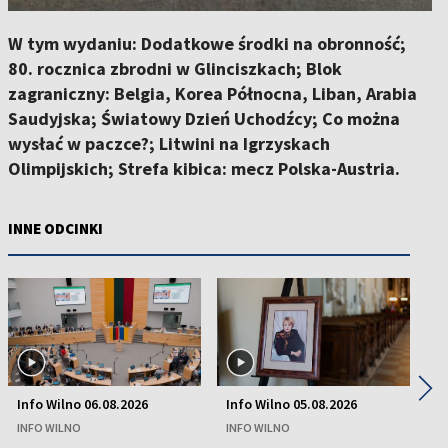
W tym wydaniu: Dodatkowe środki na obronność;
80. rocznica zbrodni w Glinciszkach; Blok
zagraniczny: Belgia, Korea Północna, Liban, Arabia
Saudyjska; Światowy Dzień Uchodźcy; Co można
wysłać w paczce?; Litwini na Igrzyskach
Olimpijskich; Strefa kibica: mecz Polska-Austria.
INNE ODCINKI
◀
▶
Info Wilno 06.08.2026
Info Wilno 05.08.2026
In
INFO WILNO
INFO WILNO
IN