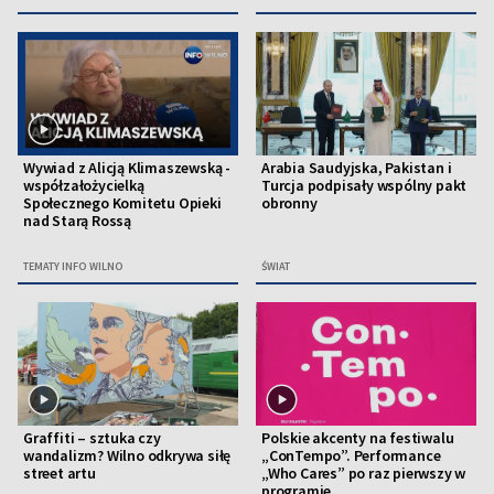
Wywiad z Alicją Klimaszewską -
Arabia Saudyjska, Pakistan i
współzałożycielką
Turcja podpisały wspólny pakt
Społecznego Komitetu Opieki
obronny
nad Starą Rossą
TEMATY INFO WILNO
ŚWIAT
Graffiti – sztuka czy
Polskie akcenty na festiwalu
wandalizm? Wilno odkrywa siłę
„ConTempo”. Performance
street artu
„Who Cares” po raz pierwszy w
programie