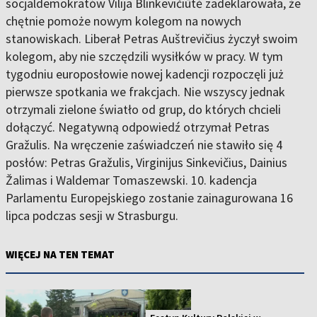
socjaldemokratów Vilija Blinkevičiūtė zadeklarowała, że
chętnie pomoże nowym kolegom na nowych
stanowiskach. Liberał Petras Auštrevičius życzył swoim
kolegom, aby nie szczędzili wysiłków w pracy. W tym
tygodniu europosłowie nowej kadencji rozpoczęli już
pierwsze spotkania we frakcjach. Nie wszyscy jednak
otrzymali zielone światło od grup, do których chcieli
dołączyć. Negatywną odpowiedź otrzymał Petras
Gražulis. Na wręczenie zaświadczeń nie stawiło się 4
posłów: Petras Gražulis, Virginijus Sinkevičius, Dainius
Žalimas i Waldemar Tomaszewski. 10. kadencja
Parlamentu Europejskiego zostanie zainagurowana 16
lipca podczas sesji w Strasburgu.
WIĘCEJ NA TEN TEMAT