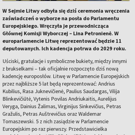
W Sejmie Litwy odbyła się dziś ceremonia wręczenia
zaświadczeń o wyborze na posła do Parlamentu
Europejskiego. Wręczyła je przewodnicząca
Głównej Komisji Wyborczej – Lina Petronienė. W
europarlamencie Litwę reprezentować będzie 11
deputowanych. Ich kadencja potrwa do 2029 roku.
Uściski, gratulacje i symboliczne bukiety, między innymi
z brukselkami – tak oficjalnie rozpoczęto dziś nową
kadencję europosłów. Litwę w Parlamencie Europejskich
przez najbliższe 5 lat będą reprezentować: Andrius
Kubilius, Rasa Juknevičienė, Paulius Saudargas, Vilija
Blinkevičiūtė, Vytenis Povilas Andriukaitis, Aurelijus
Veryga, Dainius Žalimas, Virginijus Sinkevičius, Petras
Gražulis, Petras Auštrevičius oraz Waldemar
Tomaszewski. 5 z nich zasiądzie w Parlamencie
Europejskim po raz pierwszy. Przedstawicielka