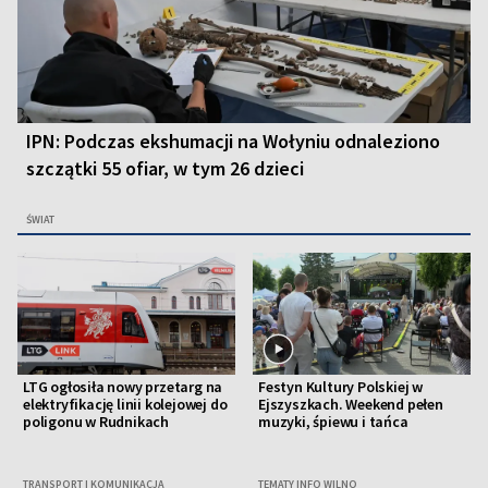
IPN: Podczas ekshumacji na Wołyniu odnaleziono
szczątki 55 ofiar, w tym 26 dzieci
ŚWIAT
LTG ogłosiła nowy przetarg na
Festyn Kultury Polskiej w
elektryfikację linii kolejowej do
Ejszyszkach. Weekend pełen
poligonu w Rudnikach
muzyki, śpiewu i tańca
TRANSPORT I KOMUNIKACJA
TEMATY INFO WILNO