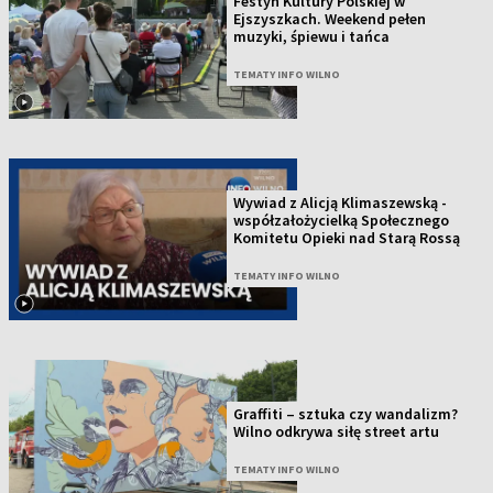
Festyn Kultury Polskiej w
Ejszyszkach. Weekend pełen
muzyki, śpiewu i tańca
TEMATY INFO WILNO
Wywiad z Alicją Klimaszewską -
współzałożycielką Społecznego
Komitetu Opieki nad Starą Rossą
TEMATY INFO WILNO
Graffiti – sztuka czy wandalizm?
Wilno odkrywa siłę street artu
TEMATY INFO WILNO