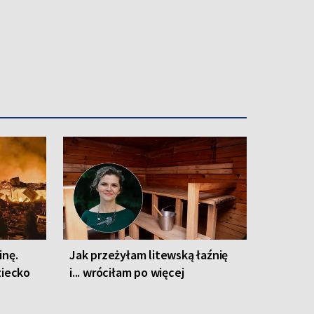
inę.
Jak przeżyłam litewską łaźnię
ziecko
i... wróciłam po więcej