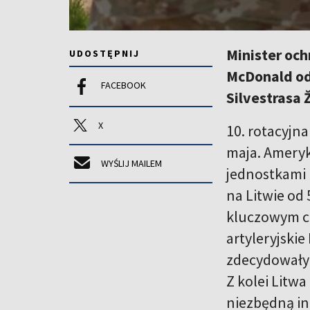
Minister och
UDOSTĘPNIJ
McDonald od
FACEBOOK
Silvestrasa
X
10. rotacyjn
maja. Ameryka
WYŚLIJ MAILEM
jednostkami 
na Litwie od 
kluczowym cz
artyleryjski
zdecydowały 
Z kolei Litw
niezbędną in