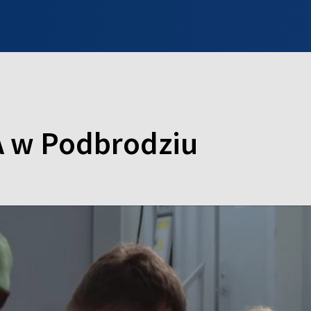
INFO WILNO
WILNO NA DZIEŃ DOBRY
PROGRAMY
ZGŁOŚ
 w Podbrodziu