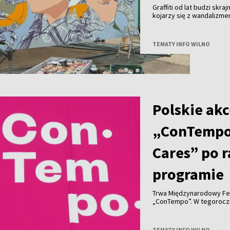
Graffiti od lat budzi skra
kojarzy się z wandalizm
uznanie na całym świecie 
Wilna?
TEMATY INFO WILNO
Polskie akc
„ConTempo
Cares” po 
programie
Trwa Międzynarodowy Fe
„ConTempo”. W tegorocznym programie nie zabrakło również polskich
akcentów. Po raz pierwsz
Agnieszką Brzezińską i 
„Who Cares”.
TEMATY INFO WILNO