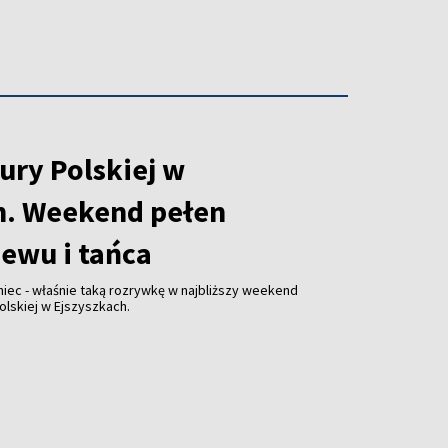
ury Polskiej w
h. Weekend pełen
iewu i tańca
niec - właśnie taką rozrywkę w najbliższy weekend
olskiej w Ejszyszkach.