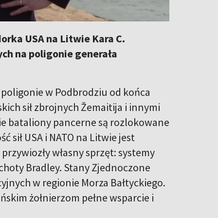
orka USA na Litwie Kara C.
ch na poligonie generała
a poligonie w Podbrodziu od końca
ich sił zbrojnych Žemaitija i innymi
ie bataliony pancerne są rozlokowane
ść sił USA i NATO na Litwie jest
przywiozły własny sprzęt: systemy
echoty Bradley. Stany Zjednoczone
yjnych w regionie Morza Bałtyckiego.
ańskim żołnierzom pełne wsparcie i