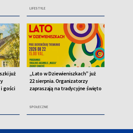
LIFESTYLE
zki już
„Lato w Dziewieniszkach” już
zy
22 sierpnia. Organizatorzy
i gości
zapraszają na tradycyjne święto
SPOŁECZNE