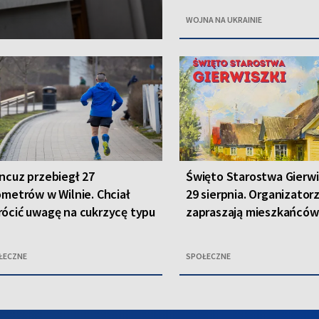
WOJNA NA UKRAINIE
ncuz przebiegł 27
Święto Starostwa Gierwis
ometrów w Wilnie. Chciał
29 sierpnia. Organizator
ócić uwagę na cukrzycę typu
zapraszają mieszkańców 
ŁECZNE
SPOŁECZNE