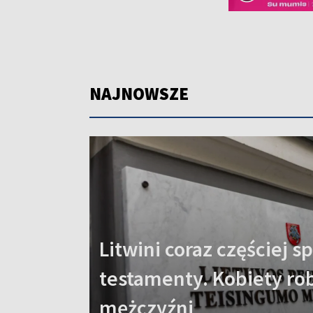
NAJNOWSZE
Litwini coraz częściej sp
testamenty. Kobiety robi
mężczyźni