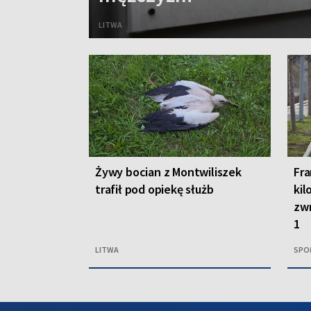
LITWA
Żywy bocian z Montwiliszek
Fra
trafił pod opiekę służb
kil
zwr
1
LITWA
SPO