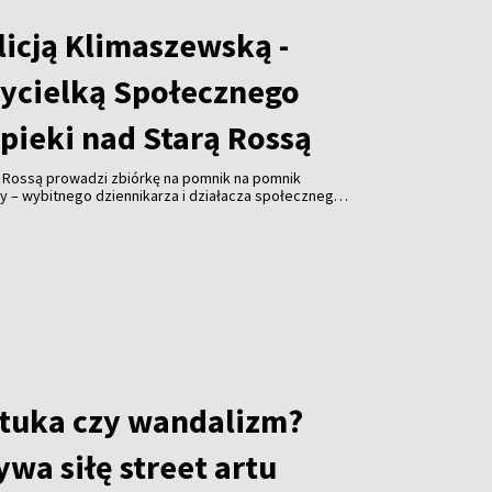
licją Klimaszewską -
ycielką Społecznego
pieki nad Starą Rossą
ą Rossą prowadzi zbiórkę na pomnik na pomnik
y – wybitnego dziennikarza i działacza społecznego.
ałożycielem Związku Polaków na Litwie, prezesem
ta Wilna ZPL, współzałożyciel Społecznego Komitetu
 Cmentarzem Bernardyńskim, Polskiej Sekcji
ej Wspólnocie Więźniów Politycznych i Zesłańców,
ika Adama Mickiewicza w Wilnie. Koszty realizacja
ro. Odsłonięcie inicjatorzy planują w listopadzie.
 wywiad z Alicją Klimaszewską, współzałożycielką i
cznego Komitetu Opieki nad Starą Rossą.
sztuka czy wandalizm?
wa siłę street artu