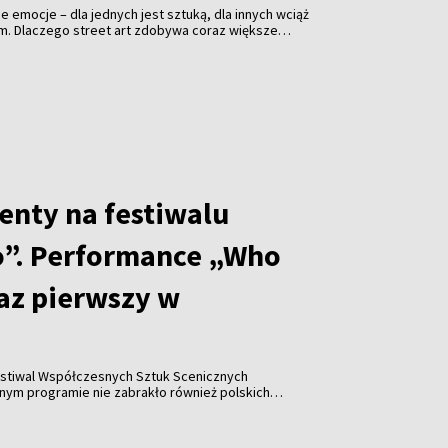
jne emocje – dla jednych jest sztuką, dla innych wciąż
em. Dlaczego street art zdobywa coraz większe
i jakie znaczenie ma festiwal „Meeting of Styles” dla
enty na festiwalu
”. Performance „Who
raz pierwszy w
stiwal Współczesnych Sztuk Scenicznych
y w historii wydarzenia pojawiła się współpraca z
Katarzyną Leszek, które zaprezentowały performance