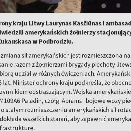
rony kraju Litwy Laurynas Kasčiūnas i ambasad
wiedzili amerykańskich żołnierzy stacjonujący
 Žukauskasa w Podbrodziu.
a zmiana sił amerykańskich jest rozmieszczona n
nie razem z żołnierzami brygady piechoty litewsk
biorą udział w różnych ćwiczeniach. Amerykańsk
5 lat. Minister ochrony kraju podkreśla, że obecno
ynnikiem odstraszającym. Wojska amerykańskie 
e M109A6 Paladin, czołgi Abrams i bojowe wozy pi
o stałym rozmieszczeniu amerykańskich sił rotac
a dokłada wszelkich starań, aby zapewnić ameryk
frastrukturę.