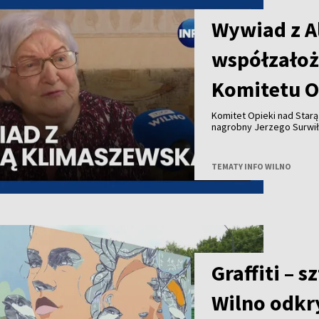
Wywiad z A
współzałoż
Komitetu O
Komitet Opieki nad Star
nagrobny Jerzego Surwił
Jeży Surwiło był współz
Zarządu Miejskiego mias
Opieki nad Starą Rossą i
TEMATY INFO WILNO
Zesłańców przy Wileński
patronował budowie pomn
projektu to 25 tysięcy eu
Uwadze państwa polecamy
pierwszą prezeską Społe
Graffiti – 
Wilno odkry