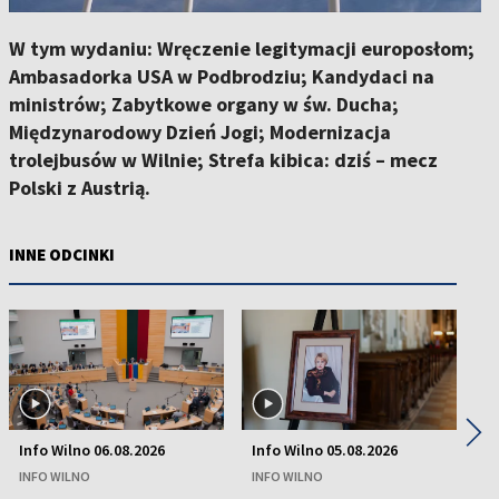
W tym wydaniu: Wręczenie legitymacji europosłom;
Ambasadorka USA w Podbrodziu; Kandydaci na
ministrów; Zabytkowe organy w św. Ducha;
Międzynarodowy Dzień Jogi; Modernizacja
trolejbusów w Wilnie; Strefa kibica: dziś – mecz
Polski z Austrią.
INNE ODCINKI
◀
▶
Info Wilno 06.08.2026
Info Wilno 05.08.2026
In
INFO WILNO
INFO WILNO
IN