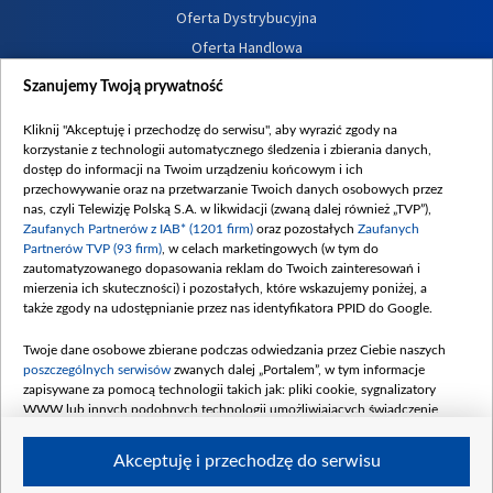
Oferta Dystrybucyjna
Oferta Handlowa
Dostępność
Szanujemy Twoją prywatność
Moje zgody
Kliknij "Akceptuję i przechodzę do serwisu", aby wyrazić zgody na
Procedura zgłoszeń wewnętrznych
korzystanie z technologii automatycznego śledzenia i zbierania danych,
dostęp do informacji na Twoim urządzeniu końcowym i ich
przechowywanie oraz na przetwarzanie Twoich danych osobowych przez
nas, czyli Telewizję Polską S.A. w likwidacji (zwaną dalej również „TVP”),
Zaufanych Partnerów z IAB* (1201 firm)
oraz pozostałych
Zaufanych
Partnerów TVP (93 firm)
, w celach marketingowych (w tym do
zautomatyzowanego dopasowania reklam do Twoich zainteresowań i
mierzenia ich skuteczności) i pozostałych, które wskazujemy poniżej, a
także zgody na udostępnianie przez nas identyfikatora PPID do Google.
Twoje dane osobowe zbierane podczas odwiedzania przez Ciebie naszych
poszczególnych serwisów
zwanych dalej „Portalem”, w tym informacje
zapisywane za pomocą technologii takich jak: pliki cookie, sygnalizatory
WWW lub innych podobnych technologii umożliwiających świadczenie
dopasowanych i bezpiecznych usług, personalizację treści oraz reklam,
udostępnianie funkcji mediów społecznościowych oraz analizowanie ruchu
Akceptuję i przechodzę do serwisu
w Internecie.