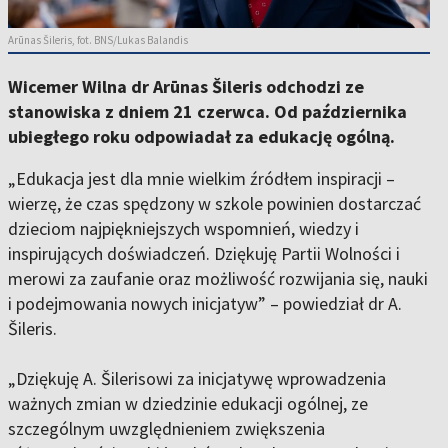
Arūnas Šileris, fot. BNS/Lukas Balandis
Wicemer Wilna dr Arūnas Šileris odchodzi ze
stanowiska z dniem 21 czerwca. Od października
ubiegłego roku odpowiadał za edukację ogólną.
„Edukacja jest dla mnie wielkim źródłem inspiracji –
wierzę, że czas spędzony w szkole powinien dostarczać
dzieciom najpiękniejszych wspomnień, wiedzy i
inspirujących doświadczeń. Dziękuję Partii Wolności i
merowi za zaufanie oraz możliwość rozwijania się, nauki
i podejmowania nowych inicjatyw” – powiedział dr A.
Šileris.
„Dziękuję A. Šilerisowi za inicjatywę wprowadzenia
ważnych zmian w dziedzinie edukacji ogólnej, ze
szczególnym uwzględnieniem zwiększenia