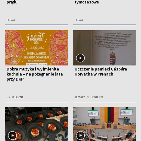
prądu
tymczasowe
LITWA
LITWA
Dobra muzyka i wyśmienita
Uczczenie pamięci Gáspára
kuchnia – na pożegnanie lata
Horvátha w Prenach
przy DKP
SPOŁECZNE
TEMATY INFO WILNO