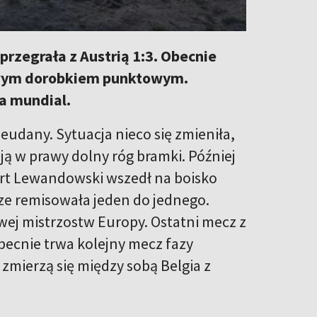
rzegrała z Austrią 1:3. Obecnie
rowym dorobkiem punktowym.
a mundial.
eudany. Sytuacja nieco się zmieniła,
ł ją w prawy dolny róg bramki. Później
ert Lewandowski wszedł na boisko
ze remisowała jeden do jednego.
ej mistrzostw Europy. Ostatni mecz z
becnie trwa kolejny mecz fazy
 zmierzą się między sobą Belgia z