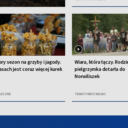
ry sezon na grzyby i jagody.
Wiara, która łączy. Rodz
asach jest coraz więcej kurek
pielgrzymka dotarła do
Norwiliszek
ŁECZNE
TEMATY INFO WILNO