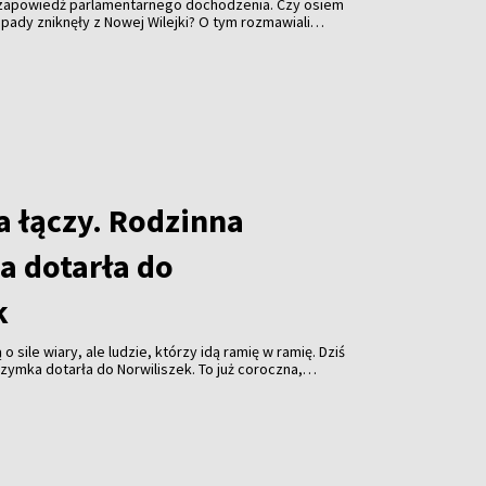
 zapowiedź parlamentarnego dochodzenia. Czy osiem
pady zniknęły z Nowej Wilejki? O tym rozmawiali
cielami władz.
a łączy. Rodzinna
a dotarła do
k
o sile wiary, ale ludzie, którzy idą ramię w ramię. Dziś
rzymka dotarła do Norwiliszek. To już coroczna,
ie solecznickim.