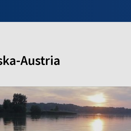
INFO WILNO
WILNO NA DZIEŃ DOBRY
PROGRAMY
ZGŁOŚ
ska-Austria