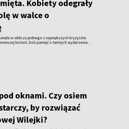
amięta. Kobiety odegrały
olę w walce o
ę
stanęła w obliczu jednego z największych kryzysów
jnowszej historii. Dziś pamięć o tamtych wydarzeniach
ególną rolę w białoruskim ruchu prodemokratycznym
pod oknami. Czy osiem
starczy, by rozwiązać
wej Wilejki?