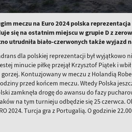
im meczu na Euro 2024 polska reprezentacja p
duje się na ostatnim miejscu w grupie D z ze
no utrudniła biało-czerwonych także wyjazd n
rans dla polskiej reprezentacji był wyjątkowo ni
estej minucie piłkę przejął Krzysztof Piątek i wbi
ko gorzej. Kontuzjowany w meczu z Holandią Rob
godziny przed końcem meczu. Wtedy Polska jeszc
lski zamknęła drogę do awansu do fazy pucharow
aków na tym turnieju odbędzie się 25 czerwca. O
 2024. Turcja gra z Portugalią. O godzinie 22.00