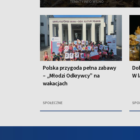
TEMATY INFO WILNO
Polska przygoda pełna zabawy
Dob
– „Młodzi Odkrywcy” na
W l
wakacjach
SPOŁECZNE
SPO