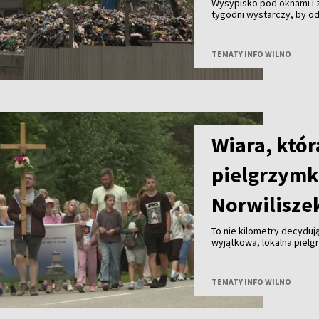
Wysypisko pod oknami i
tygodni wystarczy, by od
mieszkańcy z przedstawi
TEMATY INFO WILNO
Wiara, któr
pielgrzymk
Norwilisze
To nie kilometry decydują 
wyjątkowa, lokalna pielg
rodzinna tradycja w rejon
TEMATY INFO WILNO