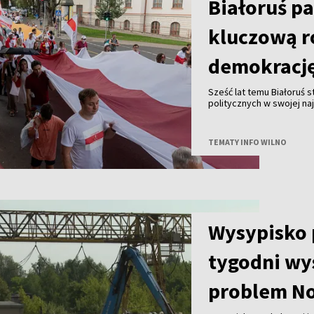
Białoruś p
kluczową r
demokracj
Sześć lat temu Białoruś 
politycznych w swojej na
jest wciąż żywa, a szcz
odegrały kobiety.
TEMATY INFO WILNO
Wysypisko 
tygodni wy
problem No