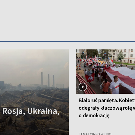
Białoruś pamięta. Kobiet
odegrały kluczową rolę 
 Rosja, Ukraina,
o demokrację
TEMATY INFO WILNO