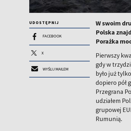
W swoim drug
UDOSTĘPNIJ
Polska znaj
FACEBOOK
Porażka moc
X
Pierwszy kwad
gdy w trzydzi
WYŚLIJ MAILEM
było już tyl
dopiero pół 
Przegrana Po
udziałem Pol
grupowej EURO
Rumunią.