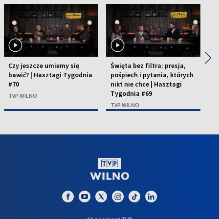
◀
▶
Czy jeszcze umiemy się
Święta bez filtra: presja,
Mi
bawić? | Hasztagi Tygodnia
pośpiech i pytania, których
fl
#70
nikt nie chce | Hasztagi
H
Tygodnia #69
TVP WILNO
T
TVP WILNO