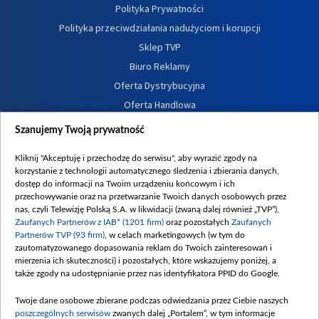
Polityka Prywatności
Polityka przeciwdziałania nadużyciom i korupcji
Sklep TVP
Biuro Reklamy
Oferta Dystrybucyjna
Oferta Handlowa
Dostępność
Szanujemy Twoją prywatność
Moje zgody
Kliknij "Akceptuję i przechodzę do serwisu", aby wyrazić zgody na
Procedura zgłoszeń wewnętrznych
korzystanie z technologii automatycznego śledzenia i zbierania danych,
dostęp do informacji na Twoim urządzeniu końcowym i ich
przechowywanie oraz na przetwarzanie Twoich danych osobowych przez
nas, czyli Telewizję Polską S.A. w likwidacji (zwaną dalej również „TVP”),
Zaufanych Partnerów z IAB* (1201 firm)
oraz pozostałych
Zaufanych
Partnerów TVP (93 firm)
, w celach marketingowych (w tym do
zautomatyzowanego dopasowania reklam do Twoich zainteresowań i
mierzenia ich skuteczności) i pozostałych, które wskazujemy poniżej, a
także zgody na udostępnianie przez nas identyfikatora PPID do Google.
Twoje dane osobowe zbierane podczas odwiedzania przez Ciebie naszych
poszczególnych serwisów
zwanych dalej „Portalem”, w tym informacje