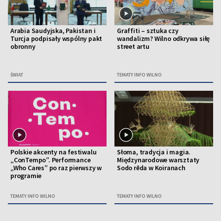
Arabia Saudyjska, Pakistan i
Graffiti – sztuka czy
Turcja podpisały wspólny pakt
wandalizm? Wilno odkrywa siłę
obronny
street artu
ŚWIAT
TEMATY INFO WILNO
Polskie akcenty na festiwalu
Słoma, tradycja i magia.
„ConTempo”. Performance
Międzynarodowe warsztaty
„Who Cares” po raz pierwszy w
Sodo rēda w Koiranach
programie
TEMATY INFO WILNO
TEMATY INFO WILNO