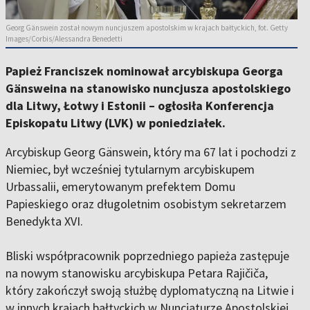
Georg Gänswein został nowym nuncjuszem apostolskim w krajach bałtyckich, fot. Getty
Images/Corbis/Alessandra Benedetti
Papież Franciszek nominował arcybiskupa Georga
Gänsweina na stanowisko nuncjusza apostolskiego
dla Litwy, Łotwy i Estonii – ogłosiła Konferencja
Episkopatu Litwy (LVK) w poniedziałek.
Arcybiskup Georg Gänswein, który ma 67 lat i pochodzi z
Niemiec, był wcześniej tytularnym arcybiskupem
Urbassalii, emerytowanym prefektem Domu
Papieskiego oraz długoletnim osobistym sekretarzem
Benedykta XVI.
Bliski współpracownik poprzedniego papieża zastępuje
na nowym stanowisku arcybiskupa Petara Rajičiča,
który zakończył swoją służbę dyplomatyczną na Litwie i
w innych krajach bałtyckich w Nuncjaturze Apostolskiej