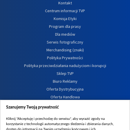
Kontakt
Centrum informacji TVP
Komisja Etyki
Program dla prasy
Dla mediów
Serwis fotograficzny
Merchandising (znaki)
Polityka Prywatności
Polityka przeciwdziałania nadużyciom i korupcji
Sklep TVP
Biuro Reklamy
Oferta Dystrybucyjna
Oferta Handlowa
Dostępność
Szanujemy Twoją prywatność
Moje zgody
Kliknij "Akceptuję i przechodzę do serwisu", aby wyrazić zgody na
Procedura zgłoszeń wewnętrznych
korzystanie z technologii automatycznego śledzenia i zbierania danych,
dostęp do informacji na Twoim urządzeniu końcowym i ich