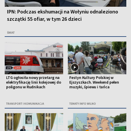
IPN: Podczas ekshumacji na Wołyniu odnaleziono
szczątki 55 ofiar, w tym 26 dzieci
ŚWIAT
LTG ogłosiła nowy przetarg na
Festyn Kultury Polskiej w
elektryfikację linii kolejowej do
Ejszyszkach. Weekend pełen
poligonu w Rudnikach
muzyki, śpiewu i tańca
TRANSPORT I KOMUNIKACJA
TEMATY INFO WILNO