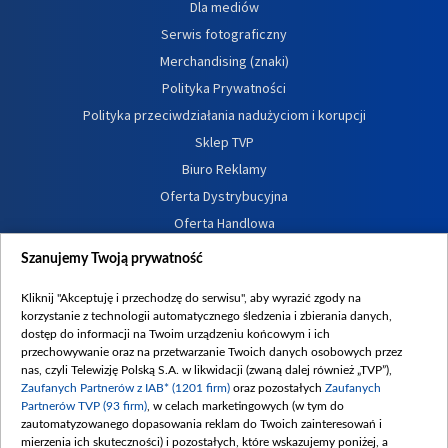
Dla mediów
Serwis fotograficzny
Merchandising (znaki)
Polityka Prywatności
Polityka przeciwdziałania nadużyciom i korupcji
Sklep TVP
Biuro Reklamy
Oferta Dystrybucyjna
Oferta Handlowa
Dostępność
Szanujemy Twoją prywatność
Moje zgody
Kliknij "Akceptuję i przechodzę do serwisu", aby wyrazić zgody na
Procedura zgłoszeń wewnętrznych
korzystanie z technologii automatycznego śledzenia i zbierania danych,
dostęp do informacji na Twoim urządzeniu końcowym i ich
przechowywanie oraz na przetwarzanie Twoich danych osobowych przez
nas, czyli Telewizję Polską S.A. w likwidacji (zwaną dalej również „TVP”),
Zaufanych Partnerów z IAB* (1201 firm)
oraz pozostałych
Zaufanych
Partnerów TVP (93 firm)
, w celach marketingowych (w tym do
zautomatyzowanego dopasowania reklam do Twoich zainteresowań i
mierzenia ich skuteczności) i pozostałych, które wskazujemy poniżej, a