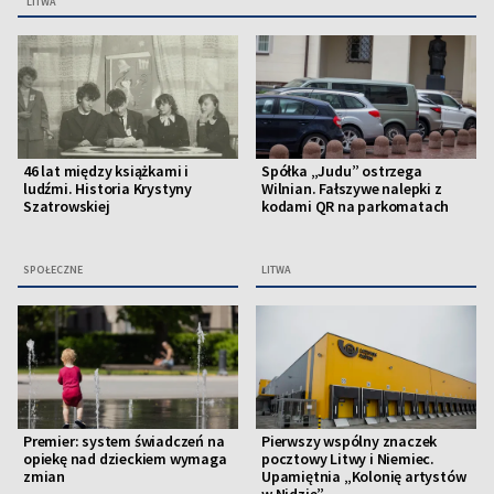
LITWA
46 lat między książkami i
Spółka „Judu” ostrzega
ludźmi. Historia Krystyny
Wilnian. Fałszywe nalepki z
Szatrowskiej
kodami QR na parkomatach
SPOŁECZNE
LITWA
Premier: system świadczeń na
Pierwszy wspólny znaczek
opiekę nad dzieckiem wymaga
pocztowy Litwy i Niemiec.
zmian
Upamiętnia „Kolonię artystów