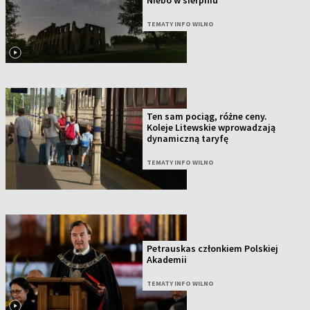
Niebo w sierpniu
TEMATY INFO WILNO
Ten sam pociąg, różne ceny.
Koleje Litewskie wprowadzają
dynamiczną taryfę
TEMATY INFO WILNO
Petrauskas członkiem Polskiej
Akademii
TEMATY INFO WILNO