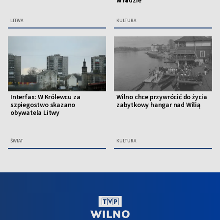
w Nidzie”
LITWA
KULTURA
Interfax: W Królewcu za
Wilno chce przywrócić do życia
szpiegostwo skazano
zabytkowy hangar nad Wilią
obywatela Litwy
ŚWIAT
KULTURA