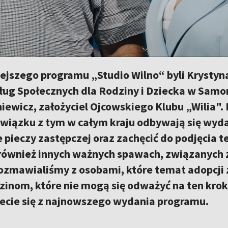
iejszego programu „Studio Wilno“ byli Krysty
ług Społecznych dla Rodziny i Dziecka w Samo
ewicz, założyciel Ojcowskiego Klubu „Wilia". 
związku z tym w całym kraju odbywają się wyd
 pieczy zastępczej oraz zachęcić do podjęcia tej
k również innych ważnych spawach, związanych
rozmawialiśmy z osobami, które temat adopcji z
zinom, które nie mogą się odważyć na ten kro
iecie się z najnowszego wydania programu.