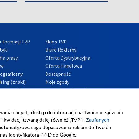
nformacji TVP
Sklep TVP
tyki
Biuro Reklamy
la prasy
Oferta Dystrybucyjna
ów
Oferta Handlowa
tograficzny
Dostępność
sing (znaki)
Moje zgody
Prywatności
Procedura zgłoszeń
wewnętrznych
przeciwdziałania
m i korupcji
ierania danych, dostęp do informacji na Twoim urządzeniu
likwidacji (zwaną dalej również „TVP”),
Zaufanych
zautomatyzowanego dopasowania reklam do Twoich
 nas identyfikatora PPID do Google.