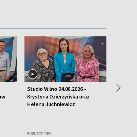
▶
Studio Wilno 04.08.2026 -
Studio W
ław
Krystyna Dzierżyńska oraz
Robert O
Helena Juchniewicz
Gvazdai
PUBLICYSTYKA
PUBLICYSTY