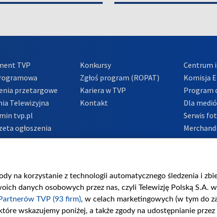
ment TVP
Konkursy
Centrum i
Programowa
Zgłoś program (ROPAT)
Komisja E
enia przetargowe
Kariera w TVP
Program d
ia Telewizyjna
Kontakt
Dla medi
min tvp.pl
Serwis fo
zeta ogłoszenia
Merchandi
acje o nadawcy
Polityka 
Polityka 
nadużycio
gody na korzystanie z technologii automatycznego śledzenia i zb
ch danych osobowych przez nas, czyli Telewizję Polską S.A. w 
Partnerów TVP (93 firm)
, w celach marketingowych (w tym do 
 które wskazujemy poniżej, a także zgody na udostępnianie przez