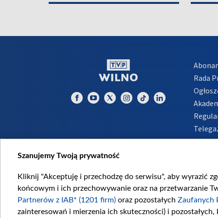
Abona
Rada 
Ogłosz
Akadem
Regula
Telega
Inform
Szanujemy Twoją prywatność
Kliknij "Akceptuję i przechodzę do serwisu", aby wyrazić z
końcowym i ich przechowywanie oraz na przetwarzanie Twoi
Partnerów z IAB* (1201 firm)
oraz pozostałych
Zaufanych 
zainteresowań i mierzenia ich skuteczności) i pozostałych,