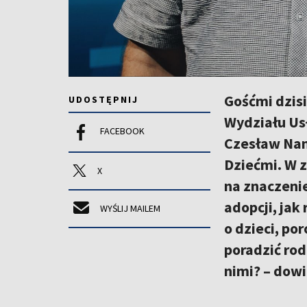
Gośćmi dzis
UDOSTĘPNIJ
Wydziału Us
FACEBOOK
Czesław Nani
Dziećmi. W 
X
na znaczenie
adopcji, ja
WYŚLIJ MAILEM
o dzieci, po
poradzić rod
nimi? – dow