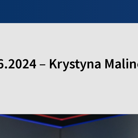
INFO WILNO
WILNO NA DZIEŃ DOBRY
PROGRAMY
ZGŁOŚ
6.2024 – Krystyna Mali