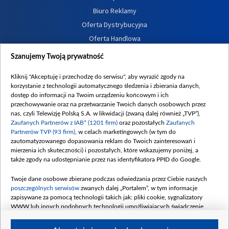
Biuro Reklamy
Oferta Dystrybucyjna
Oferta Handlowa
Dostępność
Szanujemy Twoją prywatność
Moje zgody
Kliknij "Akceptuję i przechodzę do serwisu", aby wyrazić zgody na
Procedura zgłoszeń wewnętrznych
korzystanie z technologii automatycznego śledzenia i zbierania danych,
dostęp do informacji na Twoim urządzeniu końcowym i ich
przechowywanie oraz na przetwarzanie Twoich danych osobowych przez
nas, czyli Telewizję Polską S.A. w likwidacji (zwaną dalej również „TVP”),
Zaufanych Partnerów z IAB* (1201 firm)
oraz pozostałych
Zaufanych
Partnerów TVP (93 firm)
, w celach marketingowych (w tym do
zautomatyzowanego dopasowania reklam do Twoich zainteresowań i
mierzenia ich skuteczności) i pozostałych, które wskazujemy poniżej, a
także zgody na udostępnianie przez nas identyfikatora PPID do Google.
Twoje dane osobowe zbierane podczas odwiedzania przez Ciebie naszych
poszczególnych serwisów
zwanych dalej „Portalem”, w tym informacje
zapisywane za pomocą technologii takich jak: pliki cookie, sygnalizatory
WWW lub innych podobnych technologii umożliwiających świadczenie
dopasowanych i bezpiecznych usług, personalizację treści oraz reklam,
udostępnianie funkcji mediów społecznościowych oraz analizowanie ruchu