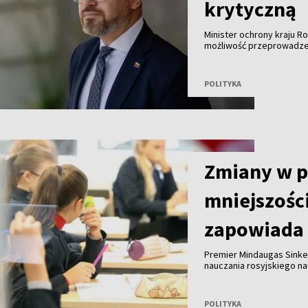
krytyczną
Minister ochrony kraju R
możliwość przeprowadzeni
Bałtyckim z wykorzystani
konkretnej decyzji.
POLITYKA
Zmiany w 
mniejszośc
zapowiada 
Premier Mindaugas Sinke
nauczania rosyjskiego n
eksperci dokonają przeg
POLITYKA