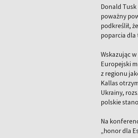
Donald Tusk 
poważny powó
podkreślił, ż
poparcia dla
Wskazując w 
Europejski m
z regionu ja
Kallas otrzym
Ukrainy, roz
polskie stano
Na konferencj
„honor dla Es