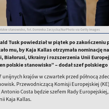
e polskie stanowisko, fot. Dominika Zarzycka/NurPhoto via Getty Images
ald Tusk powiedział w piątek po zakończeniu p
ało mu, by Kaja Kallas otrzymała nominację na
i, Białorusi, Ukrainy i rozszerzenia Unii Europ
en polskie stanowisko” – dodał szef polskiego
 unijnych krajów w czwartek przed północą zdec
nowisk. Przewodniczącą Komisji Europejskiej (KE
 Antonio Costa będzie szefem Rady Europejskiej,
ii Kaja Kallas.