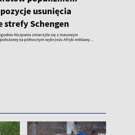
opozycje usunięcia
e strefy Schengen
tygodniu Hiszpania zmierzyła się z masowym
położonej na północnym wybrzeżu Afryki enklawy
emokratów, Virginijus Sinkevičius, stwierdził, że
uropejskiej wezwania do wykluczenia Hiszpanii ze
jawem populizmu.