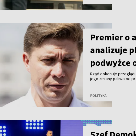
Premier o 
analizuje p
podwyżce o
Rząd dokonuje przeglądu
jego zmiany paliwo od pr
premier Mindaugas Sinkev
POLITYKA
Szef Demo