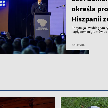
określa pr
Hiszpanii z
Po tym, jak w ubiegłym 
napływem migrantów do 
Ceuta, lider rządzących D
pojawiające się w Unii E
strefy Schengen są prze
POLITYKA