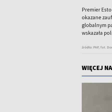
Premier Esto
okazane zauf
globalnym pa
wskazała poli
źródło:
PAP, fot. D
WIĘCEJ NA