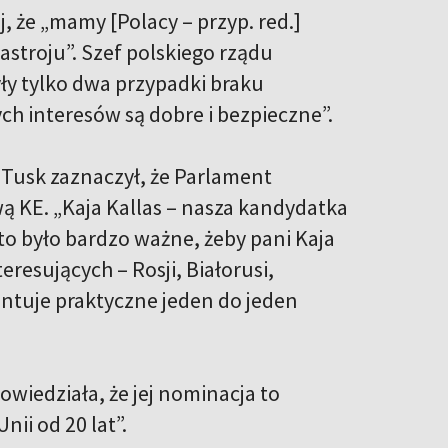
, że „mamy [Polacy – przyp. red.]
stroju”. Szef polskiego rządu
yły tylko dwa przypadki braku
ch interesów są dobre i bezpieczne”.
 Tusk zaznaczył, że Parlament
wą KE. „Kaja Kallas – nasza kandydatka
to było bardzo ważne, żeby pani Kaja
resujących – Rosji, Białorusi,
entuje praktyczne jeden do jeden
owiedziała, że jej nominacja to
ii od 20 lat”.