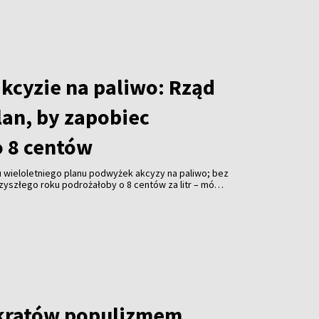
akcyzie na paliwo: Rząd
lan, by zapobiec
 8 centów
 wieloletniego planu podwyżek akcyzy na paliwo; bez
zyszłego roku podrożałoby o 8 centów za litr – mówi
ičius.
kratów populizmem