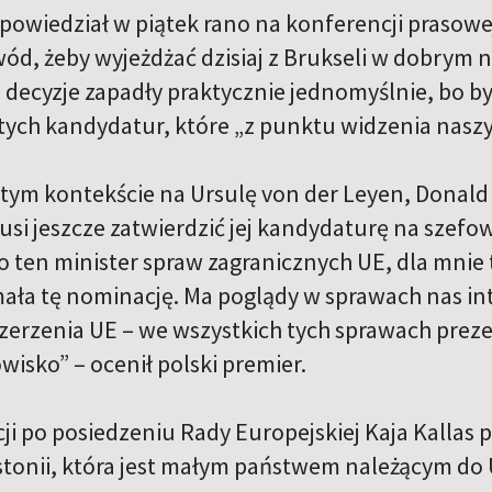
powiedział w piątek rano na konferencji prasowej
d, żeby wyjeżdżać dzisiaj z Brukseli w dobrym na
e decyzje zapadły praktycznie jednomyślnie, bo b
 tych kandydatur, które „z punktu widzenia naszy
tym kontekście na Ursulę von der Leyen, Donald
usi jeszcze zatwierdzić jej kandydaturę na szefo
ko ten minister spraw zagranicznych UE, dla mnie 
ała tę nominację. Ma poglądy w sprawach nas inte
szerzenia UE – we wszystkich tych sprawach prez
wisko” – ocenił polski premier.
i po posiedzeniu Rady Europejskiej Kaja Kallas p
tonii, która jest małym państwem należącym do Un