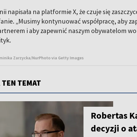
nii napisała na platformie X, że czuje się zaszcz
anie. „Musimy kontynuować współpracę, aby zap
rtnerem i aby zapewnić naszym obywatelom wol
tyk.
ominika Zarzycka/NurPhoto via Getty Images
 TEN TEMAT
Robertas Ka
decyzji o a