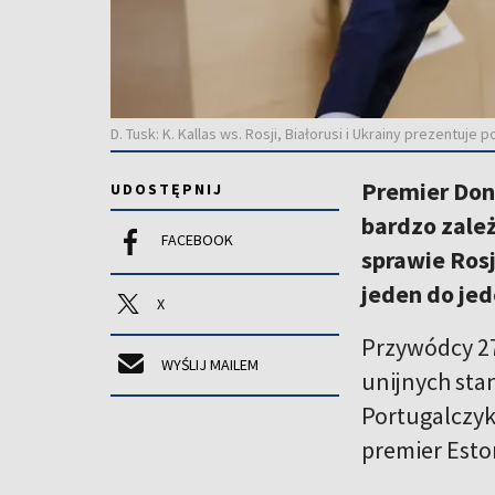
D. Tusk: K. Kallas ws. Rosji, Białorusi i Ukrainy prezentuj
Premier Don
UDOSTĘPNIJ
bardzo zależ
FACEBOOK
sprawie Rosj
jeden do jed
X
Przywódcy 27
WYŚLIJ MAILEM
unijnych sta
Portugalczyk
premier Eston