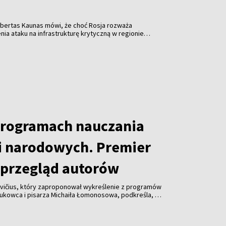
obertas Kaunas mówi, że choć Rosja rozważa
a ataku na infrastrukturę krytyczną w regionie
em ukraińskich dronów, nie ma w tej sprawie
programach nauczania
i narodowych. Premier
przegląd autorów
vičius, który zaproponował wykreślenie z programów
aukowca i pisarza Michaiła Łomonosowa, podkreśla, że
lądu również innych autorów.