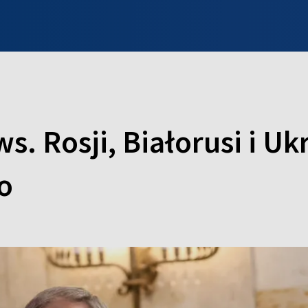
INFO WILNO
WILNO NA DZIEŃ DOBRY
PROGRAMY
ZGŁOŚ
 ws. Rosji, Białorusi i U
o