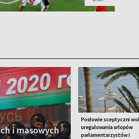
Posłowie sceptyczni wo
uregulowania urlopów
rach i masowych
parlamentarzystów i