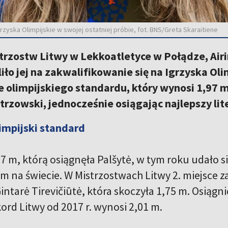
Igrzyska Olimpijskie w swojej ostatniej próbie, fot. BNS/Greta Skaraitiene
trzostw Litwy w Lekkoatletyce w Połądze, Airi
iło jej na zakwalifikowanie się na Igrzyska Olim
e olimpijskiego standardu, który wynosi 1,97 
strzowski, jednocześnie osiągając najlepszy li
impijski standard
 m, którą osiągnęła Palšytė, w tym roku udało si
 na świecie. W Mistrzostwach Litwy 2. miejsce za
Gintarė Tirevičiūtė, która skoczyła 1,75 m. Osiągn
ord Litwy od 2017 r. wynosi 2,01 m.