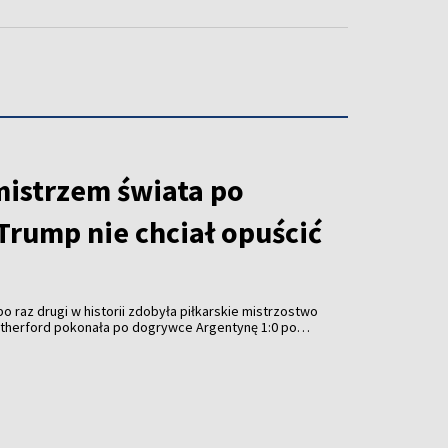
mistrzem świata po
Trump nie chciał opuścić
o raz drugi w historii zdobyła piłkarskie mistrzostwo
Rutherford pokonała po dogrywce Argentynę 1:0 po
eremonię wręczenia trofeum przyćmiło jednak
SA Donalda Trumpa, który – podobnie jak przed
ubowych Mistrzostw Świata – nie chciał opuścić