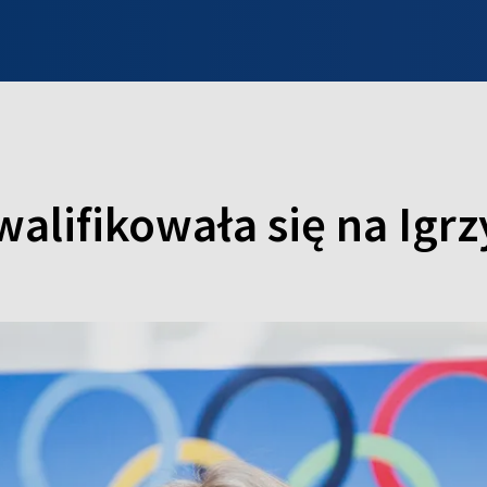
INFO WILNO
WILNO NA DZIEŃ DOBRY
PROGRAMY
ZGŁOŚ
walifikowała się na Igr