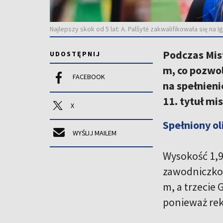
Najlepszy skok od 5 lat: A. Palšytė zakwalifikowała się na 
Podczas Mis
UDOSTĘPNIJ
m, co pozwol
FACEBOOK
na spełnieni
11. tytuł mi
X
Spełniony ol
WYŚLIJ MAILEM
Wysokość 1,97
zawodniczkom
m, a trzecie 
ponieważ rek