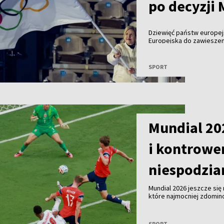
po decyzji
Dziewięć państw europej
Europejską do zawiesze
organizacji sportowych, 
sportowców do udziału 
SPORT
Mundial 20
i kontrower
niespodzia
Mundial 2026 jeszcze się
które najmocniej zdomin
emocji dużo mówi się o o
nowych rozwiązaniach w
bohaterach tej edycji.
SPORT