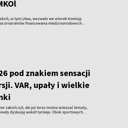
 MKOl
skich, w tym Litwa, wezwało we wtorek Komisję
nia programów finansowania międzynarodowych
które dopuszczają rosyjskich i białoruskich
w zawodach.
26 pod znakiem sensacji
sji. VAR, upały i wielkie
nki
 nie zakończył, ale już teraz można wskazać tematy,
owały dyskusję wokół turnieju. Obok sportowych
rganizacji mistrzostw, decyzjach sędziowskich,
prowadzonych przez FIFA oraz niespodziewanych