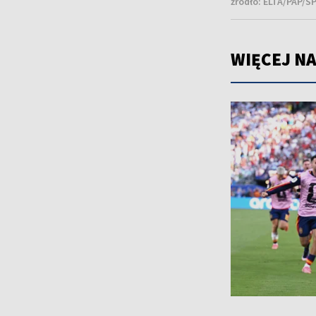
źródło:
ELTA/PAP/SP
WIĘCEJ NA