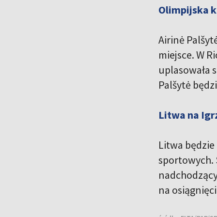
Olimpijska k
Airinė Palšyt
miejsce. W Ri
uplasowała si
Palšytė będz
Litwa na Igr
Litwa będzie
sportowych. 
nadchodzącyc
na osiągnięc