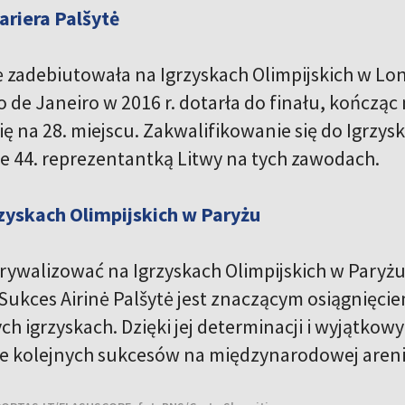
ariera Palšytė
ė zadebiutowała na Igrzyskach Olimpijskich w Lond
o de Janeiro w 2016 r. dotarła do finału, kończąc n
ę na 28. miejscu. Zakwalifikowanie się do Igrzys
ie 44. reprezentantką Litwy na tych zawodach.
zyskach Olimpijskich w Paryżu
 rywalizować na Igrzyskach Olimpijskich w Paryżu
Sukces Airinė Palšytė jest znaczącym osiągnięci
h igrzyskach. Dzięki jej determinacji i wyjątko
ie kolejnych sukcesów na międzynarodowej areni