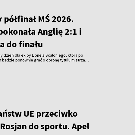
 półfinał MŚ 2026.
okonała Anglię 2:1 i
 do finału
y dzień dla ekipy Lionela Scaloniego, która po
h będzie ponownie grać o obronę tytułu mistrza
ński portal Pagina12. Argentyna pokonała Anglię 2:1 w
trzostw świata, który został rozegrany w Atlancie, co
nale. Zagra w nim w niedzielę z Hiszpanią. Dzień
a zmierzą się w meczu o trzecie miejsce.
aństw UE przeciwko
Rosjan do sportu. Apel