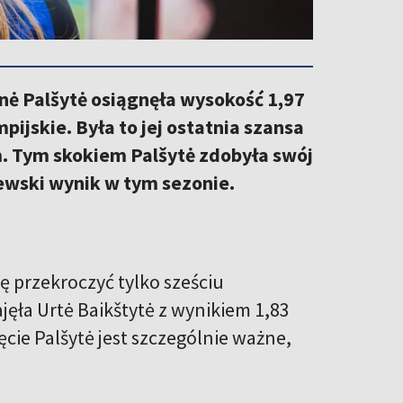
nė Palšytė osiągnęła wysokość 1,97
pijskie. Była to jej ostatnia szansa
m. Tym skokiem Palšytė zdobyła swój
tewski wynik w tym sezonie.
ę przekroczyć tylko sześciu
jęła Urtė Baikštytė z wynikiem 1,83
ięcie Palšytė jest szczególnie ważne,