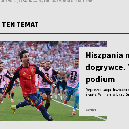
ORTAS.LT/FLASHSCORE, fot. BNS/Greta Skaraitiene
 TEN TEMAT
Hiszpania 
dogrywce. 
podium
Reprezentacja Hiszpanii p
świata. W finale w East 
golu Ferrana Torresa. C
zachowanie prezydenta U
rokiem podczas finału Kl
SPORT
podium.