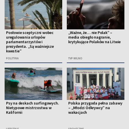
Posłowie sceptyczni wobec
„Ważne, że… nie Polak” –
uregulowania urlopów
media obiegło nagranie,
parlamentarzystów i
krytykujące Polaków na Litwie
prezydenta. „Są ważniejsze
kwestie”
POLITYKA
TVP WILNO
Psy na deskach surfingowych.
Polska przygoda pełna zabawy
Nietypowe mistrzostwa w
– „Młodzi Odkrywcy” na
Kalifornii
wakacjach
LIFESTYLE
SPOŁECZNE