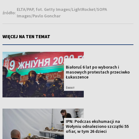
ELTA/PAP, fot. Getty Images/LightRocket/SOPA
źródło:
Images/Pavlo Gonchar
WIĘCEJ NA TEN TEMAT
NOWOŚĆ
Białoruś 6 lat po wyborach i
masowych protestach przeciwko
Łukaszence
ŚWIAT
IPN: Podczas ekshumacji na
Wołyniu odnaleziono szczątki 55
ofiar, w tym 26 dzieci