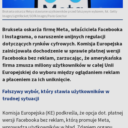
Bruksela oskarża Metę o stawianie użytkowników przed fałszywym wyborem, fot. Getty
Images/LightRocket/SOPA Images/Pavlo Gonchar
Bruksela oskarża firmę Meta, właściciela Facebooka
i Instagrama, o naruszenie unijnych regulacji
dotyczących rynków cyfrowych. Komisja Europejska
zainicjowała dochodzenie w sprawie płatnej wersji
Facebooka bez reklam, zarzucając, że amerykańska
firma zmusza miliony użytkowników w całej Unii
Europejskiej do wyboru między oglądaniem reklam
a płaceniem za ich uniknięcie.
Fałszywy wybór, który stawia użytkowników w
trudnej sytuacji
Komisja Europejska (KE) podkreśla, że opcja dot. płatnej
wersji Facebooka bez reklam, którą promuje Meta,
wprowadza użytkowników w błąd. Zdaniem organu