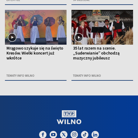
Mrągowo szykuje się na święto
35 lat razem na scenie.
Kresów. Wielki koncert już
„Suderwianie” obchodzą
wkrótce
muzyczny jubileusz
TEMATY INFO WILNO
TEMATY INFO WILNO