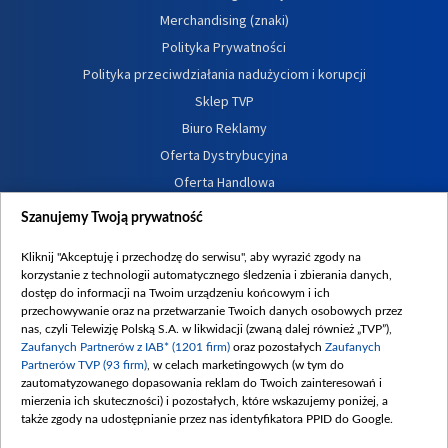
Merchandising (znaki)
Polityka Prywatności
Polityka przeciwdziałania nadużyciom i korupcji
Sklep TVP
Biuro Reklamy
Oferta Dystrybucyjna
Oferta Handlowa
Dostępność
Szanujemy Twoją prywatność
Moje zgody
Kliknij "Akceptuję i przechodzę do serwisu", aby wyrazić zgody na
Procedura zgłoszeń wewnętrznych
korzystanie z technologii automatycznego śledzenia i zbierania danych,
dostęp do informacji na Twoim urządzeniu końcowym i ich
przechowywanie oraz na przetwarzanie Twoich danych osobowych przez
nas, czyli Telewizję Polską S.A. w likwidacji (zwaną dalej również „TVP”),
Zaufanych Partnerów z IAB* (1201 firm)
oraz pozostałych
Zaufanych
Partnerów TVP (93 firm)
, w celach marketingowych (w tym do
zautomatyzowanego dopasowania reklam do Twoich zainteresowań i
mierzenia ich skuteczności) i pozostałych, które wskazujemy poniżej, a
także zgody na udostępnianie przez nas identyfikatora PPID do Google.