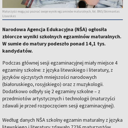
Maturzyści mogą już poznać swoje wyniki egzaminów maturalnych, fot. BNS/Skirmantas
Lisauskas
Narodowa Agencja Edukacyjna (NŠA) ogłosiła
zbiorcze wyniki szkolnych egzaminów maturalnych.
W sumie do matury podeszło ponad 14,1 tys.
kandydatów.
Podczas głównej sesji egzaminacyjnej miały miejsce 4
egzaminy szkolne: z języka litewskiego i literatury, z
języków ojczystych mniejszości narodowych
(białoruskiego, rosyjskiego) oraz z muzykologii.
Dodatkowo odbyły się 2 egzaminy szkolne – z
przedmiotów artystycznych i technologii (maturzyści
zdawali je przed rozpoczęciem sesji egzaminacyjnej).
Według danych NŠA szkolny egzamin maturalny z języka
litewskiego i literatury zdawało 7236 maturzystów.