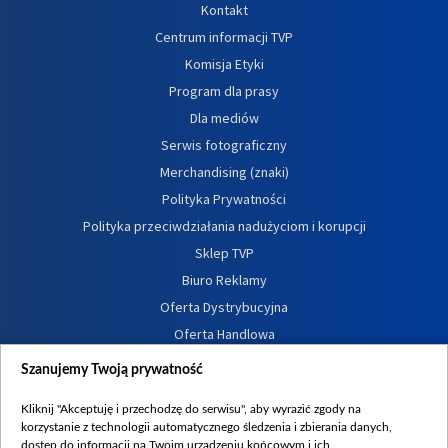
Kontakt
Centrum informacji TVP
Komisja Etyki
Program dla prasy
Dla mediów
Serwis fotograficzny
Merchandising (znaki)
Polityka Prywatności
Polityka przeciwdziałania nadużyciom i korupcji
Sklep TVP
Biuro Reklamy
Oferta Dystrybucyjna
Oferta Handlowa
Dostępność
Szanujemy Twoją prywatność
Moje zgody
Kliknij "Akceptuję i przechodzę do serwisu", aby wyrazić zgody na
Procedura zgłoszeń wewnętrznych
korzystanie z technologii automatycznego śledzenia i zbierania danych,
dostęp do informacji na Twoim urządzeniu końcowym i ich