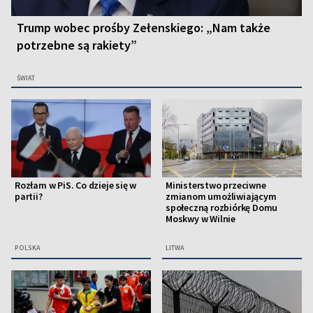
Trump wobec prośby Zełenskiego: „Nam także
potrzebne są rakiety”
ŚWIAT
Rozłam w PiS. Co dzieje się w
Ministerstwo przeciwne
partii?
zmianom umożliwiającym
społeczną rozbiórkę Domu
Moskwy w Wilnie
POLSKA
LITWA