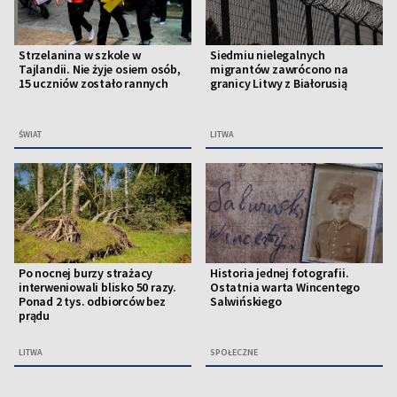
Strzelanina w szkole w
Siedmiu nielegalnych
Tajlandii. Nie żyje osiem osób,
migrantów zawrócono na
15 uczniów zostało rannych
granicy Litwy z Białorusią
ŚWIAT
LITWA
Po nocnej burzy strażacy
Historia jednej fotografii.
interweniowali blisko 50 razy.
Ostatnia warta Wincentego
Ponad 2 tys. odbiorców bez
Salwińskiego
prądu
LITWA
SPOŁECZNE