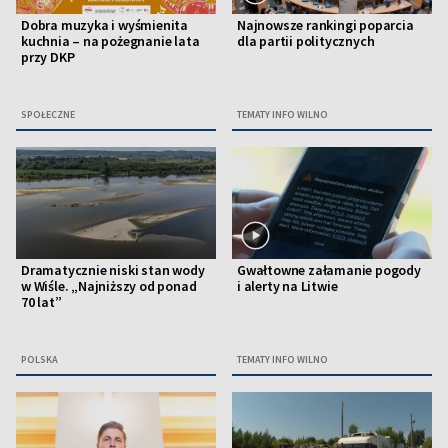
Dobra muzyka i wyśmienita
Najnowsze rankingi poparcia
kuchnia – na pożegnanie lata
dla partii politycznych
przy DKP
SPOŁECZNE
TEMATY INFO WILNO
Dramatycznie niski stan wody
Gwałtowne załamanie pogody
w Wiśle. „Najniższy od ponad
i alerty na Litwie
70 lat”
POLSKA
TEMATY INFO WILNO