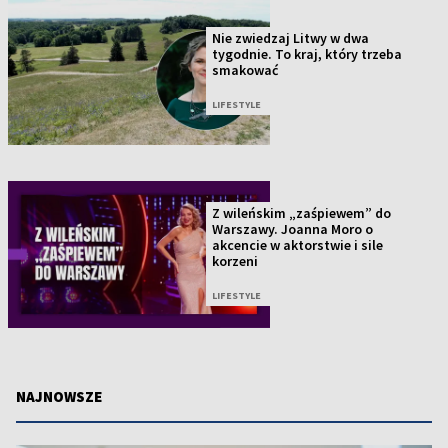
Nie zwiedzaj Litwy w dwa
tygodnie. To kraj, który trzeba
smakować
LIFESTYLE
Z wileńskim „zaśpiewem” do
Warszawy. Joanna Moro o
akcencie w aktorstwie i sile
korzeni
LIFESTYLE
NAJNOWSZE