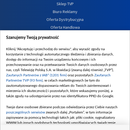
Sklep TVP
Biuro Reklamy
Oferta Dystrybucyjna
Oferta Handlowa
Dostępność
Szanujemy Twoją prywatność
Moje zgody
Kliknij "Akceptuję i przechodzę do serwisu", aby wyrazić zgody na
Procedura zgłoszeń wewnętrznych
korzystanie z technologii automatycznego śledzenia i zbierania danych,
dostęp do informacji na Twoim urządzeniu końcowym i ich
przechowywanie oraz na przetwarzanie Twoich danych osobowych przez
nas, czyli Telewizję Polską S.A. w likwidacji (zwaną dalej również „TVP”),
Zaufanych Partnerów z IAB* (1201 firm)
oraz pozostałych
Zaufanych
Partnerów TVP (93 firm)
, w celach marketingowych (w tym do
zautomatyzowanego dopasowania reklam do Twoich zainteresowań i
mierzenia ich skuteczności) i pozostałych, które wskazujemy poniżej, a
także zgody na udostępnianie przez nas identyfikatora PPID do Google.
Twoje dane osobowe zbierane podczas odwiedzania przez Ciebie naszych
poszczególnych serwisów
zwanych dalej „Portalem”, w tym informacje
zapisywane za pomocą technologii takich jak: pliki cookie, sygnalizatory
WWW lub innych podobnych technologii umożliwiających świadczenie
dopasowanych i bezpiecznych usług, personalizację treści oraz reklam,