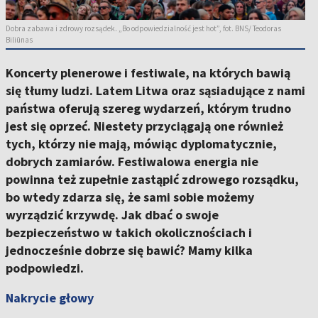
Dobra zabawa i zdrowy rozsądek. „Bo odpowiedzialność jest hot”, fot. BNS/ Teodoras
Biliūnas
Koncerty plenerowe i festiwale, na których bawią
się tłumy ludzi. Latem Litwa oraz sąsiadujące z nami
państwa oferują szereg wydarzeń, którym trudno
jest się oprzeć. Niestety przyciągają one również
tych, którzy nie mają, mówiąc dyplomatycznie,
dobrych zamiarów. Festiwalowa energia nie
powinna też zupełnie zastąpić zdrowego rozsądku,
bo wtedy zdarza się, że sami sobie możemy
wyrządzić krzywdę. Jak dbać o swoje
bezpieczeństwo w takich okolicznościach i
jednocześnie dobrze się bawić? Mamy kilka
podpowiedzi.
Nakrycie głowy