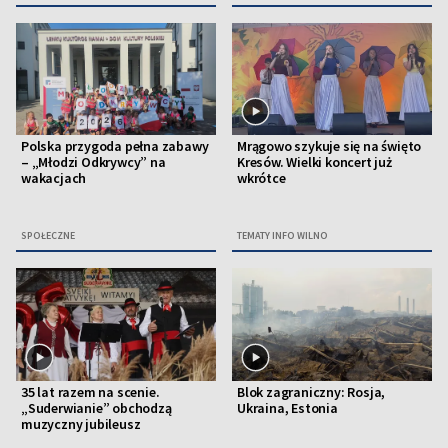
Polska przygoda pełna zabawy
Mrągowo szykuje się na święto
– „Młodzi Odkrywcy” na
Kresów. Wielki koncert już
wakacjach
wkrótce
SPOŁECZNE
TEMATY INFO WILNO
35 lat razem na scenie.
Blok zagraniczny: Rosja,
„Suderwianie” obchodzą
Ukraina, Estonia
muzyczny jubileusz