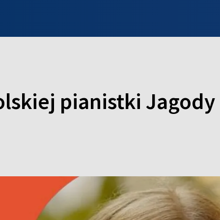
INFO WILNO
WILNO NA DZIEŃ DOBRY
PROGRAMY
ZGŁOŚ
lskiej pianistki Jagody