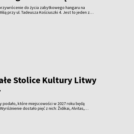
 przywrócenie do życia zabytkowego hangaru na
lią przy ul. Tadeusza Kościuszki 4. Jest to jeden z
 obiektów przypominających o historii wileńskiego
ynek znajduje się w stanie awaryjnym.
łe Stolice Kultury Litwy
7
wy podało, które miejscowości w 2027 roku będą
Wyróżnienie dostało pięć z nich: Židikai, Alvitas,
sliai.