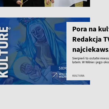
Pora na kul
Redakcja T
najciekaws
Sierpień to ostatni mies
latem. W Wilnie i jego o
spektakli, spacerów, spotk
Zobacz, co będzie się dzi
wyjątkową atmosferę let
KULTURA