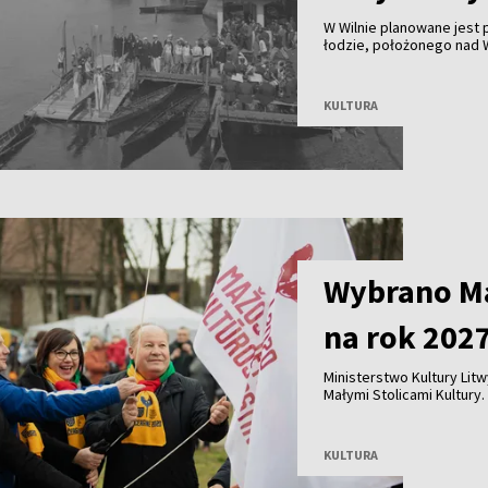
W Wilnie planowane jest
łodzie, położonego nad Wi
nielicznych zachowanych
wioślarstwa. Obecnie bud
KULTURA
Wybrano Ma
na rok 202
Ministerstwo Kultury Lit
Małymi Stolicami Kultury. 
Nedzingė, Daugėliškis i Ža
KULTURA