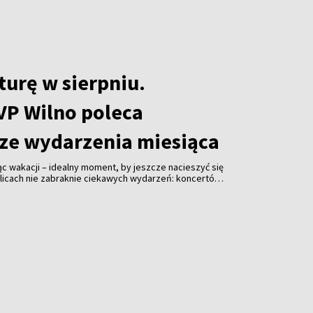
turę w sierpniu.
VP Wilno poleca
ze wydarzenia miesiąca
iąc wakacji – idealny moment, by jeszcze nacieszyć się
kolicach nie zabraknie ciekawych wydarzeń: koncertów,
ań, dyskusji i wielu innych atrakcji kulturalnych.
ało w sierpniu, i wykorzystaj ten czas, by poczuć
niego miasta.