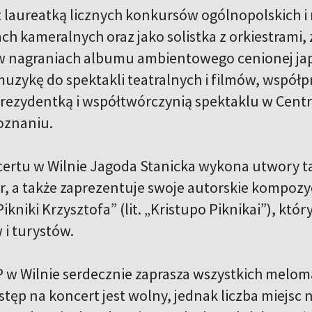
st laureatką licznych konkursów ogólnopolskich
ch kameralnych oraz jako solistka z orkiestrami, 
 w nagraniach albumu ambientowego cenionej japoń
zykę do spektakli teatralnych i filmów, współ
 rezydentką i współtwórczynią spektaklu w Cent
oznaniu.
ertu w Wilnie Jagoda Stanicka wykona utwory ta
ar, a także zaprezentuje swoje autorskie kompozy
kniki Krzysztofa” (lit. „Kristupo Piknikai”), któ
i turystów.
w Wilnie serdecznie zaprasza wszystkich melom
tęp na koncert jest wolny, jednak liczba miejsc 