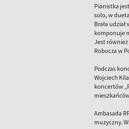
Pianistka je
solo, w dueta
Brała udział
komponuje mu
Jest również
Robocza w P
Podczas konc
Wojciech Kil
koncertów „Pi
mieszkańców 
Ambasada RP 
muzyczny. Ws