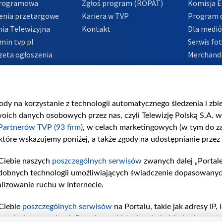
Programowa
Zgłoś program (ROPAT)
Komisja E
enia przetargowe
Kariera w TVP
Program d
ia Telewizyjna
Kontakt
Dla medi
min tvp.pl
Serwis fo
zeta ogłoszenia
Merchandi
acje o nadawcy
Polityka 
Polityka 
nadużycio
gody na korzystanie z technologii automatycznego śledzenia i zb
ch danych osobowych przez nas, czyli Telewizję Polską S.A. w 
Partnerów TVP (93 firm)
, w celach marketingowych (w tym do 
 które wskazujemy poniżej, a także zgody na udostępnianie przez
Ciebie naszych
poszczególnych serwisów
zwanych dalej „Portal
dobnych technologii umożliwiających świadczenie dopasowanych i
lizowanie ruchu w Internecie.
Ciebie
poszczególnych serwisów
na Portalu, takie jak adresy IP
iwaniach w serwisach Portalu czy historia odwiedzin będą prze