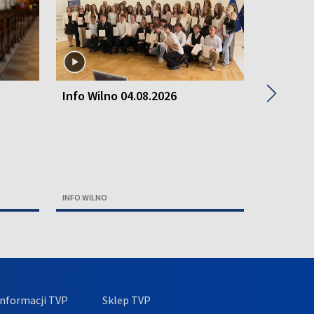
▶
Info Wilno 04.08.2026
Info Wil
INFO WILNO
INFO WILNO
nformacji TVP
Sklep TVP