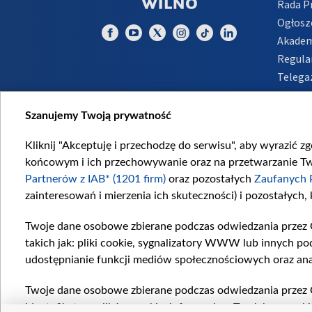
Rada 
Ogłosz
Akadem
Regula
Telega
Inform
Szanujemy Twoją prywatność
Kliknij "Akceptuję i przechodzę do serwisu", aby wyrazić z
końcowym i ich przechowywanie oraz na przetwarzanie Twoi
Partnerów z IAB* (1201 firm)
oraz pozostałych
Zaufanych 
zainteresowań i mierzenia ich skuteczności) i pozostałych,
Twoje dane osobowe zbierane podczas odwiedzania przez 
takich jak: pliki cookie, sygnalizatory WWW lub innych po
udostępnianie funkcji mediów społecznościowych oraz ana
Twoje dane osobowe zbierane podczas odwiedzania przez 
identyfikatory plików cookie, informacje o Twoich wyszuk