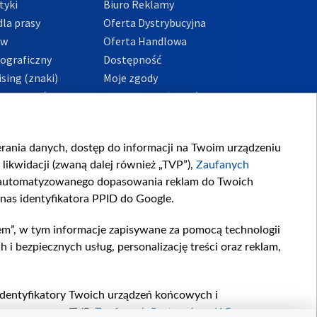
tyki
Biuro Reklamy
la prasy
Oferta Dystrybucyjna
ów
Oferta Handlowa
tograficzny
Dostępność
sing (znaki)
Moje zgody
Prywatności
Procedura zgłoszeń
wewnętrznych
przeciwdziałania
m i korupcji
ierania danych, dostęp do informacji na Twoim urządzeniu
likwidacji (zwaną dalej również „TVP”),
Zaufanych
zautomatyzowanego dopasowania reklam do Twoich
 nas identyfikatora PPID do Google.
em”, w tym informacje zapisywane za pomocą technologii
 bezpiecznych usług, personalizację treści oraz reklam,
, identyfikatory Twoich urządzeń końcowych i
twarzane przez TVP,
Zaufanych Partnerów z IAB
oraz