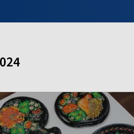
INFO WILNO
WILNO NA DZIEŃ DOBRY
PROGRAMY
ZGŁOŚ
2024