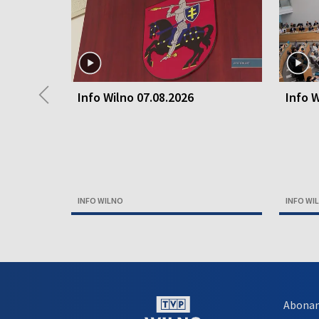
◀
Info Wilno 07.08.2026
Info W
INFO WILNO
INFO WI
Abona